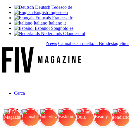
Deutsch
Tedesco
de
English
Inglese
en
Français
Francese
fr
Italiano
Italiano
it
Español
Spagnolo
es
Nederlands
Olandese
nl
News
Cannabis su ricetta: il Bundestag elimina 
Cerca
Menu
Menu
FIV Magazine
Cannabis e ADHD:
Interview
Fashion
Brand Quiz
Beauty
Valore fondiario di