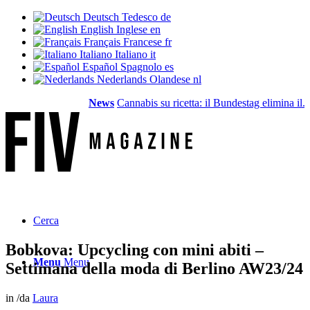
Deutsch
Tedesco
de
English
Inglese
en
Français
Francese
fr
Italiano
Italiano
it
Español
Spagnolo
es
Nederlands
Olandese
nl
News
Cannabis su ricetta: il Bundestag elimina il...
V
Cerca
Bobkova: Upcycling con mini abiti –
Menu
Menu
Settimana della moda di Berlino AW23/24
in
/
da
Laura