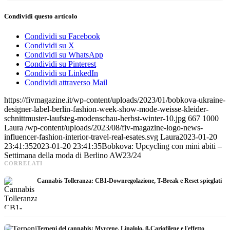
Condividi questo articolo
Condividi su Facebook
Condividi su X
Condividi su WhatsApp
Condividi su Pinterest
Condividi su LinkedIn
Condividi attraverso Mail
https://fivmagazine.it/wp-content/uploads/2023/01/bobkova-ukraine-
designer-label-berlin-fashion-week-show-mode-weisse-kleider-
schnittmuster-laufsteg-modenschau-herbst-winter-10.jpg
667
1000
Laura
/wp-content/uploads/2023/08/fiv-magazine-logo-news-
influencer-fashion-interior-travel-real-esates.svg
Laura
2023-01-20
23:41:35
2023-01-20 23:41:35
Bobkova: Upcycling con mini abiti –
Settimana della moda di Berlino AW23/24
CORRELATI
Cannabis Tolleranza: CB1-Downregolazione, T-Break e Reset spieglati
Terpeni del cannabis: Myrcene, Linalolo, β-Cariofilene e l'effetto