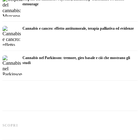
entourage
Cannabis e cancro: effetto antitumorale, terapia palliativa ed evidenze
Cannabis nel Parkinson: tremore, giro basale e ciò che mostrano gli
studi
Cannabis e ADHD: dopamina,
automedicazione e ciò che mostrano
Cannabis nella fibromialgia: dolore,
C
SCOPRI
gli studi
sonno e sistema endocannabinoidi
c