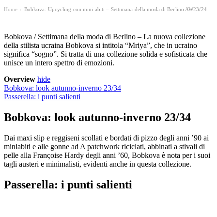
Home
Bobkova: Upcycling con mini abiti – Settimana della moda di Berlino AW23/24
›
Bobkova / Settimana della moda di Berlino – La nuova collezione
della stilista ucraina Bobkova si intitola “Mriya”, che in ucraino
significa “sogno”. Si tratta di una collezione solida e sofisticata che
unisce un intero spettro di emozioni.
Overview
hide
Bobkova: look autunno-inverno 23/34
Passerella: i punti salienti
Bobkova: look autunno-inverno 23/34
Dai maxi slip e reggiseni scollati e bordati di pizzo degli anni ’90 ai
miniabiti e alle gonne ad A patchwork riciclati, abbinati a stivali di
pelle alla Françoise Hardy degli anni ’60, Bobkova è nota per i suoi
tagli austeri e minimalisti, evidenti anche in questa collezione.
Passerella: i punti salienti