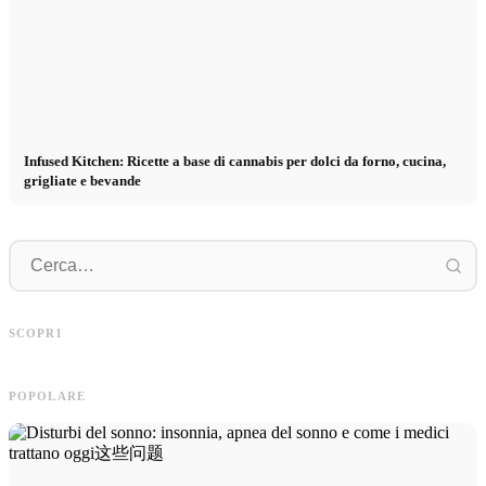
Infused Kitchen: Ricette a base di cannabis per dolci da forno, cucina,
grigliate e bevande
P
Pubblicità su social media: Più vendite
Inizio di carriera dopo gli studi: Cosa
p
SCOPRI
grazie al marketing online mirato
cercano realmente i recruiter
p
POPOLARE