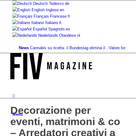
Deutsch
Tedesco
de
English
Inglese
en
Français
Francese
fr
Italiano
Italiano
it
Español
Spagnolo
es
Nederlands
Olandese
nl
News
Cannabis su ricetta: il Bundestag elimina il...
Valore fondiario di ri
Decorazione per
Menu
eventi, matrimoni & co
– Arredatori creativi a