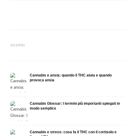
Cannabis e epilessia: CBD,
Produrre olio di cannabis fai
CBD e
Epidiolex e lo stato della
da te: decarbossilazione e
canna
SCOPRI
ricerca
infusione
fare 
Cannabis e ansia: quando il THC aiuta e quando
provoca ansia
Cannabis Glossar: I termini più importanti spiegati in
modo semplice
Cannabis e stress: cosa fa il THC con il cortisolo e