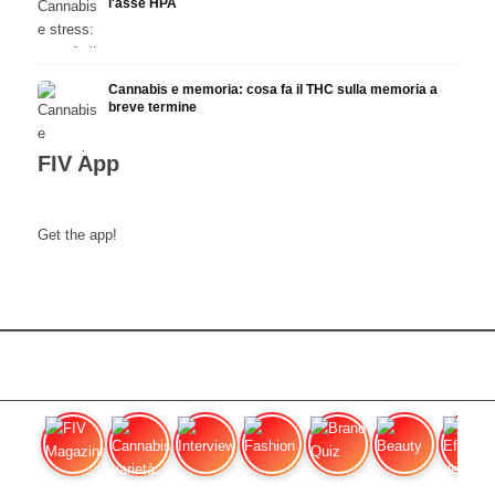
l'asse HPA
Cannabis e memoria: cosa fa il THC sulla memoria a
breve termine
FIV App
Get the app!
FIV Magazine
Cannabis varietà: OG
Interview
Fashion
Brand Quiz
Beauty
Effetti