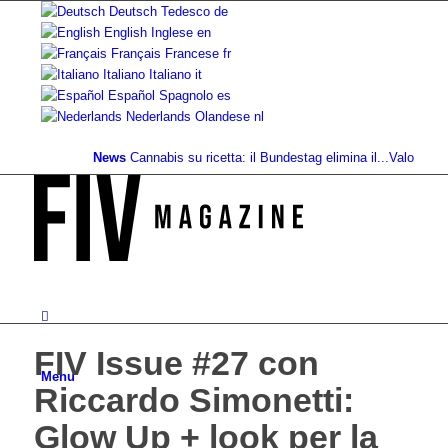
Deutsch
Tedesco
de
English
Inglese
en
Français
Francese
fr
Italiano
Italiano
it
Español
Spagnolo
es
Nederlands
Olandese
nl
News
Cannabis su ricetta: il Bundestag elimina il...
Valore fondiar
FIV Issue #27 con
Menu
Riccardo Simonetti:
Glow Up + look per la