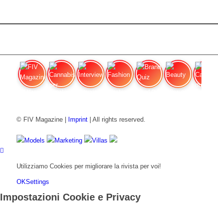
FIV Magazine
Cannabis per dolori
Interview
Fashion
Brand Quiz
Beauty
Cannab
© FIV Magazine |
Imprint
| All rights reserved.
Models
Marketing
Villas
Utilizziamo Cookies per migliorare la rivista per voi!
OK
Settings
Impostazioni Cookie e Privacy