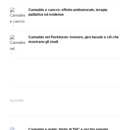
Cannabis e cancro: effetto antitumorale, terapia
palliativa ed evidenze
Cannabis nel Parkinson: tremore, giro basale e ciò che
mostrano gli studi
Cannabis e ADHD: dopamina,
Cannabis nella fibromialgia:
Canna
automedicazione e ciò che
dolore, sonno e sistema
chemi
SCOPRI
mostrano gli studi
endocannabinoidi
Drona
Cannabis e guida: limite di THC e rischio patente