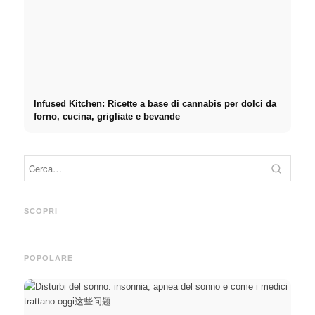
Infused Kitchen: Ricette a base di cannabis per dolci da
forno, cucina, grigliate e bevande
Prati
Pubblicità su social media:
Inizio di carriera dopo gli
primo
Più vendite grazie al
studi: Cosa cercano
retrib
SCOPRI
marketing online mirato
realmente i recruiter
dirett
POPOLARE