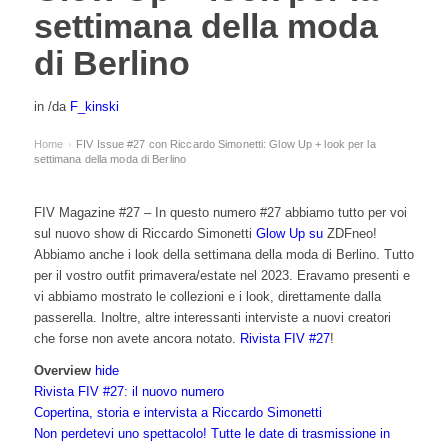
settimana della moda
di Berlino
in
/
da
F_kinski
Home
FIV Issue #27 con Riccardo Simonetti: Glow Up + look per la
›
settimana della moda di Berlino
FIV Magazine #27 – In questo numero #27 abbiamo tutto per voi
sul nuovo show di Riccardo Simonetti
Glow Up su
ZDFneo!
Abbiamo anche i look della settimana della moda di Berlino. Tutto
per il vostro outfit primavera/estate nel 2023. Eravamo presenti e
vi abbiamo mostrato le collezioni e i look, direttamente dalla
passerella. Inoltre, altre interessanti interviste a nuovi creatori
che forse non avete ancora notato.
Rivista FIV #27
!
Overview
hide
Rivista FIV #27: il nuovo numero
Copertina, storia e intervista a Riccardo Simonetti
Non perdetevi uno spettacolo! Tutte le date di trasmissione in