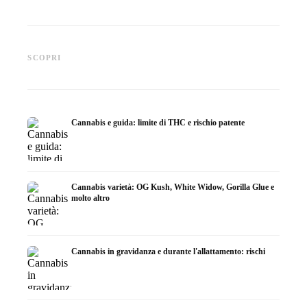
Cannabis e ADHD: dopamina,
Cannabis nella fibromialgia:
Cannabi
automedicazione e ciò che
dolore, sonno e sistema
chemiot
SCOPRI
mostrano gli studi
endocannabinoidi
Dronab
Cannabis e guida: limite di THC e rischio patente
Cannabis varietà: OG Kush, White Widow, Gorilla Glue e
molto altro
Cannabis in gravidanza e durante l'allattamento: rischi