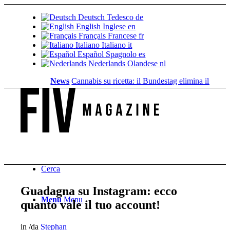
Deutsch
Tedesco
de
English
Inglese
en
Français
Francese
fr
Italiano
Italiano
it
Español
Spagnolo
es
Nederlands
Olandese
nl
News
Cannabis su ricetta: il Bundestag elimina il...
Valore f
Cerca
Guadagna su Instagram: ecco
Menu
Menu
quanto vale il tuo account!
in
/
da
Stephan