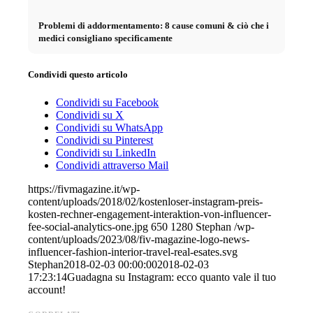
Problemi di addormentamento: 8 cause comuni & ciò che i
medici consigliano specificamente
Condividi questo articolo
Condividi su Facebook
Condividi su X
Condividi su WhatsApp
Condividi su Pinterest
Condividi su LinkedIn
Condividi attraverso Mail
https://fivmagazine.it/wp-
content/uploads/2018/02/kostenloser-instagram-preis-
kosten-rechner-engagement-interaktion-von-influencer-
fee-social-analytics-one.jpg
650
1280
Stephan
/wp-
content/uploads/2023/08/fiv-magazine-logo-news-
influencer-fashion-interior-travel-real-esates.svg
Stephan
2018-02-03 00:00:00
2018-02-03
17:23:14
Guadagna su Instagram: ecco quanto vale il tuo
account!