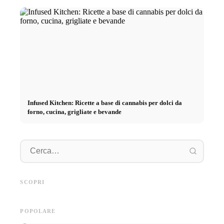
Infused Kitchen: Ricette a base di cannabis per dolci da
forno, cucina, grigliate e bevande
Pratica
Pubblicità su social media: Più
Inizio di carriera dopo gli
piano: 
vendite grazie al marketing
studi: Cosa cercano realmente i
retribuz
SCOPRI
online mirato
recruiter
diretto 
POPOLARE