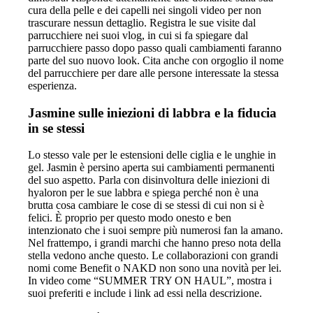
cura della pelle e dei capelli nei singoli video per non
trascurare nessun dettaglio. Registra le sue visite dal
parrucchiere nei suoi vlog, in cui si fa spiegare dal
parrucchiere passo dopo passo quali cambiamenti faranno
parte del suo nuovo look. Cita anche con orgoglio il nome
del parrucchiere per dare alle persone interessate la stessa
esperienza.
Jasmine sulle iniezioni di labbra e la fiducia
in se stessi
Lo stesso vale per le estensioni delle ciglia e le unghie in
gel. Jasmin è persino aperta sui cambiamenti permanenti
del suo aspetto. Parla con disinvoltura delle iniezioni di
hyaloron per le sue labbra e spiega perché non è una
brutta cosa cambiare le cose di se stessi di cui non si è
felici. È proprio per questo modo onesto e ben
intenzionato che i suoi sempre più numerosi fan la amano.
Nel frattempo, i grandi marchi che hanno preso nota della
stella vedono anche questo. Le collaborazioni con grandi
nomi come Benefit o NAKD non sono una novità per lei.
In video come “SUMMER TRY ON HAUL”, mostra i
suoi preferiti e include i link ad essi nella descrizione.