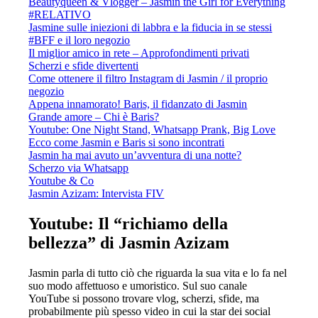
Beautyqueen & Vlogger – Jasmin the Girl for Everything
#RELATIVO
Jasmine sulle iniezioni di labbra e la fiducia in se stessi
#BFF e il loro negozio
Il miglior amico in rete – Approfondimenti privati
Scherzi e sfide divertenti
Come ottenere il filtro Instagram di Jasmin / il proprio
negozio
Appena innamorato! Baris, il fidanzato di Jasmin
Grande amore – Chi è Baris?
Youtube: One Night Stand, Whatsapp Prank, Big Love
Ecco come Jasmin e Baris si sono incontrati
Jasmin ha mai avuto un’avventura di una notte?
Scherzo via Whatsapp
Youtube & Co
Jasmin Azizam: Intervista FIV
Youtube: Il “richiamo della
bellezza” di Jasmin Azizam
Jasmin parla di tutto ciò che riguarda la sua vita e lo fa nel
suo modo affettuoso e umoristico. Sul suo canale
YouTube si possono trovare vlog, scherzi, sfide, ma
probabilmente più spesso video in cui la star dei social