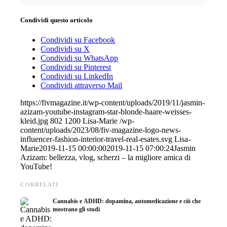
Condividi questo articolo
Condividi su Facebook
Condividi su X
Condividi su WhatsApp
Condividi su Pinterest
Condividi su LinkedIn
Condividi attraverso Mail
https://fivmagazine.it/wp-content/uploads/2019/11/jasmin-
azizam-youtube-instagram-star-blonde-haare-weisses-
kleid.jpg
802
1200
Lisa-Marie
/wp-
content/uploads/2023/08/fiv-magazine-logo-news-
influencer-fashion-interior-travel-real-esates.svg
Lisa-
Marie
2019-11-15 00:00:00
2019-11-15 07:00:24
Jasmin
Azizam: bellezza, vlog, scherzi – la migliore amica di
YouTube!
CORRELATI
Cannabis e ADHD: dopamina, automedicazione e ciò che
mostrano gli studi