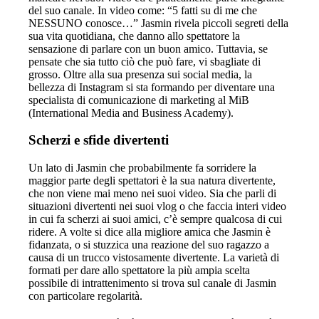
del suo canale. In video come: “5 fatti su di me che
NESSUNO conosce…” Jasmin rivela piccoli segreti della
sua vita quotidiana, che danno allo spettatore la
sensazione di parlare con un buon amico. Tuttavia, se
pensate che sia tutto ciò che può fare, vi sbagliate di
grosso. Oltre alla sua presenza sui social media, la
bellezza di Instagram si sta formando per diventare una
specialista di comunicazione di marketing al MiB
(International Media and Business Academy).
Scherzi e sfide divertenti
Un lato di Jasmin che probabilmente fa sorridere la
maggior parte degli spettatori è la sua natura divertente,
che non viene mai meno nei suoi video. Sia che parli di
situazioni divertenti nei suoi vlog o che faccia interi video
in cui fa scherzi ai suoi amici, c’è sempre qualcosa di cui
ridere. A volte si dice alla migliore amica che Jasmin è
fidanzata, o si stuzzica una reazione del suo ragazzo a
causa di un trucco vistosamente divertente. La varietà di
formati per dare allo spettatore la più ampia scelta
possibile di intrattenimento si trova sul canale di Jasmin
con particolare regolarità.