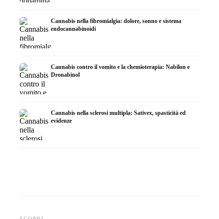
Cannabis nella fibromialgia: dolore, sonno e sistema
endocannabinoidi
Cannabis contro il vomito e la chemioterapia: Nabilon e
Dronabinol
Cannabis nella sclerosi multipla: Sativex, spasticità ed
evidenze
Cannabis e epilessia: CBD,
Produrre olio di cannabis fai
CBD e p
Epidiolex e lo stato della
da te: decarbossilazione e
cannabi
SCOPRI