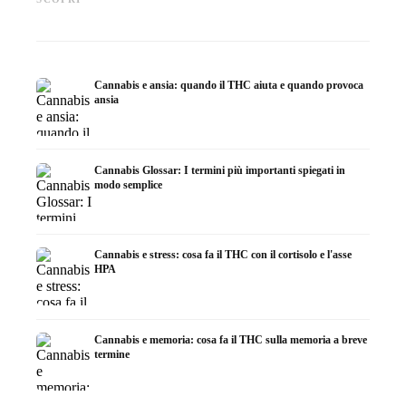
ricerca
infusione
fare in
Cannabis e ansia: quando il THC aiuta e quando provoca
ansia
Cannabis Glossar: I termini più importanti spiegati in
modo semplice
Cannabis e stress: cosa fa il THC con il cortisolo e l'asse
HPA
Cannabis e memoria: cosa fa il THC sulla memoria a breve
termine