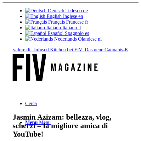
Deutsch
Tedesco
de
English
Inglese
en
Français
Francese
fr
Italiano
Italiano
it
Español
Spagnolo
es
Nederlands
Olandese
nl
valore di...
Infused Kitchen bei FIV: Das neue Cannabis-Kochportal
Be
Cerca
Jasmin Azizam: bellezza, vlog,
Menu
Menu
scherzi – la migliore amica di
YouTube!