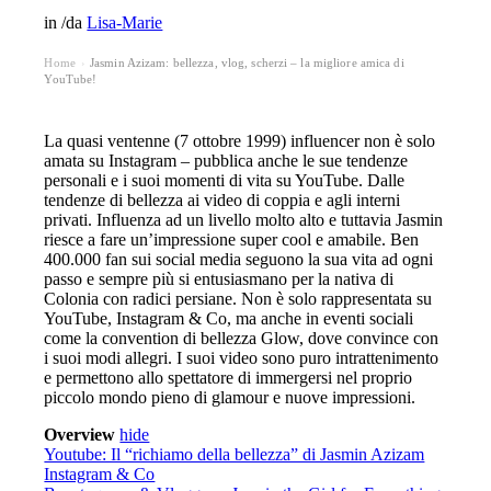
in
/
da
Lisa-Marie
Home
Jasmin Azizam: bellezza, vlog, scherzi – la migliore amica di
›
YouTube!
La quasi ventenne (7 ottobre 1999) influencer non è solo
amata su Instagram – pubblica anche le sue tendenze
personali e i suoi momenti di vita su YouTube. Dalle
tendenze di bellezza ai video di coppia e agli interni
privati. Influenza ad un livello molto alto e tuttavia Jasmin
riesce a fare un’impressione super cool e amabile. Ben
400.000 fan sui social media seguono la sua vita ad ogni
passo e sempre più si entusiasmano per la nativa di
Colonia con radici persiane. Non è solo rappresentata su
YouTube, Instagram & Co, ma anche in eventi sociali
come la convention di bellezza Glow, dove convince con
i suoi modi allegri. I suoi video sono puro intrattenimento
e permettono allo spettatore di immergersi nel proprio
piccolo mondo pieno di glamour e nuove impressioni.
Overview
hide
Youtube: Il “richiamo della bellezza” di Jasmin Azizam
Instagram & Co