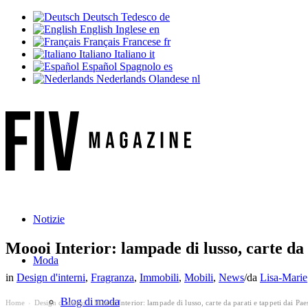
Deutsch
Tedesco
de
English
Inglese
en
Français
Francese
fr
Italiano
Italiano
it
Español
Spagnolo
es
Nederlands
Olandese
nl
Notizie
Moooi Interior: lampade di lusso, carte da 
Moda
in
Design d'interni
,
Fragranza
,
Immobili
,
Mobili
,
News
/
da
Lisa-Marie
Blog di moda
Home
Design d'interni
Moooi Interior: lampade di lusso, carte da parati e tappeti dai Paes
›
›