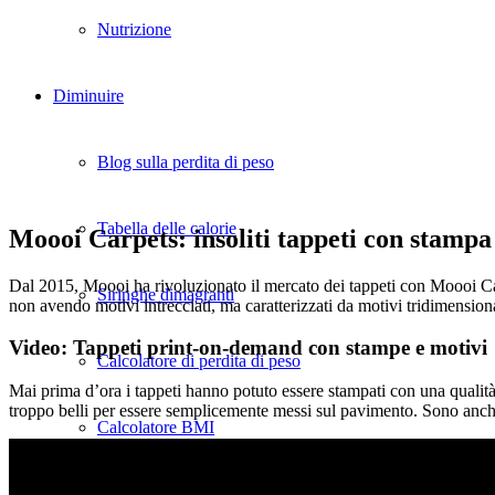
Nutrizione
Diminuire
Blog sulla perdita di peso
Tabella delle calorie
Moooi Carpets: insoliti tappeti con stamp
Dal 2015, Moooi ha rivoluzionato il mercato dei tappeti con Moooi Carp
Siringhe dimagranti
non avendo motivi intrecciati, ma caratterizzati da motivi tridimensional
Video: Tappeti print-on-demand con stampe e motivi
Calcolatore di perdita di peso
Mai prima d’ora i tappeti hanno potuto essere stampati con una qualità 
troppo belli per essere semplicemente messi sul pavimento. Sono anch
Calcolatore BMI
Calcolatore del tasso metabolico basale