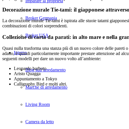
Imparare la proprietà
Decorazione murale Tie-tami: il giapponese attraverso
Broker Germania
La decorazione murale Tie-tami è ispirata alle stuoie tatami giapponesi. L
combinazioni di colori sorprendenti.
Broker USA
Collezione di carta da parati: in alto mare e nella gra
Quasi nulla trasforma una stanza più di un nuovo colore delle pareti o
Interno
adatto, è quindi particolarmente importante prestare attenzione ad alc
seguenti modelli per dare un nuovo volto all’ambiente:
Leopardo barbuto
Blog sull’arredamento
Aristo Quagga
Appuntamento a Tokyo
Calligraphy Bird e molti altri.
Marche di arredamento
Living Room
Camera da letto