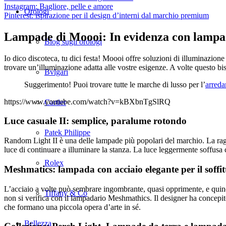
Instagram: Bagliore, pelle e amore
Orologi
Pinterest: ispirazione per il design d’interni dal marchio premium
Lampade di Moooi: In evidenza con lampad
Blog sugli orologi
Io dico discoteca, tu dici festa! Moooi offre soluzioni di illuminazione
trovare un’illuminazione adatta alle vostre esigenze. A volte questo b
Bvlgari
Suggerimento! Puoi trovare tutte le marche di lusso per l’
arred
https://www.youtube.com/watch?v=kBXbnTgSlRQ
Cartier
Luce casuale II: semplice, paralume rotondo
Patek Philippe
Random Light II è una delle lampade più popolari del marchio. La ragio
luce di continuare a illuminare la stanza. La luce leggermente soffusa
Rolex
Meshmatics: lampada con acciaio elegante per il soffit
L’acciaio a volte può sembrare ingombrante, quasi opprimente, e quind
Tiffany & Co
non si verifica con il lampadario Meshmathics. Il designer ha concepito
che formano una piccola opera d’arte in sé.
Bellezza