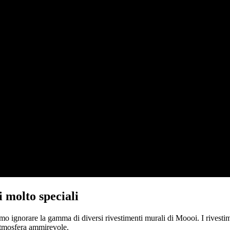
 molto speciali
o ignorare la gamma di diversi rivestimenti murali di Moooi. I rivesti
n’atmosfera ammirevole.