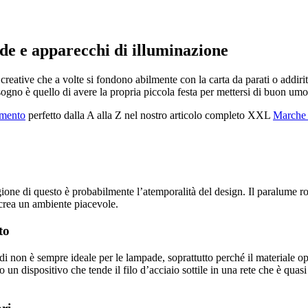
e e apparecchi di illuminazione
 creative che a volte si fondono abilmente con la carta da parati o addir
isogno è quello di avere la propria piccola festa per mettersi di buon um
amento
perfetto dalla A alla Z nel nostro articolo completo XXL
Marche 
ne di questo è probabilmente l’atemporalità del design. Il paralume rot
 crea un ambiente piacevole.
to
i non è sempre ideale per le lampade, soprattutto perché il materiale 
 un dispositivo che tende il filo d’acciaio sottile in una rete che è qua