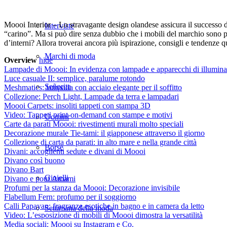
Moooi Interior – Lo stravagante design olandese assicura il successo d
Interviste
“carino”. Ma si può dire senza dubbio che i mobili del marchio sono più 
d’interni? Allora troverai ancora più ispirazione, consigli e tendenze q
Marchi di moda
Overview
hide
Lampade di Moooi: In evidenza con lampade e apparecchi di illumin
Luce casuale II: semplice, paralume rotondo
Señorita
Meshmatics: lampada con acciaio elegante per il soffitto
Collezione: Perch Light, Lampade da terra e lampadari
Moooi Carpets: insoliti tappeti con stampa 3D
Video: Tappeti print-on-demand con stampe e motivi
Uomini
Carte da parati Moooi: rivestimenti murali molto speciali
Decorazione murale Tie-tami: il giapponese attraverso il giorno
Collezione di carta da parati: in alto mare e nella grande città
Borse
Divani: accoglienti sedute e divani di Moooi
Divano così buono
Divano Bart
Gioielli
Divano e pouf Amami
Profumi per la stanza da Moooi: Decorazione invisibile
Flabellum Fern: profumo per il soggiorno
Calli Papayan: fragranze esotiche in bagno e in camera da letto
Settimana della moda
Video: L’esposizione di mobili di Moooi dimostra la versatilità
Media sociali: Moooi su Instagram e Co.