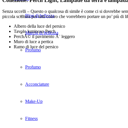
Collezione: Perch Light, Lampade da terra e lampada
Senza uccelli – Questo o qualcosa di simile è come ci si dovrebbe sent
Blog di bellezza
piccola scultura per tutti coloro che vorrebbero portare un po’ più di li
Albero della luce del persico
Tavolo luminoso Perch
Marchi di bellezza
PerchÃ© il pavimento Ã¨ leggero
Muro di luce a pertica
Ramo di luce del persico
Profumo
Profumo
Acconciature
Make-Up
Fitness