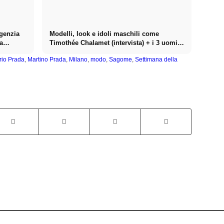
agenzia
Modelli, look e idoli maschili come
 a
Timothée Chalamet (intervista) + i 3 uomini
di maggior successo
rio Prada
,
Martino Prada
,
Milano
,
modo
,
Sagome
,
Settimana della