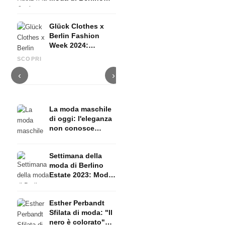
2024: lo chic
moderno incontra
Glück Clothes x
lo slow fashion
Berlin Fashion
S
Week 2024:
Sfilate di alta moda a Parigi
Video Swarovski: Cristalli,
c
fantasia surreale
2024: il ritorno di John
Bella Hadid e la scuola
g
SCOPRI
della moda
Galliano
d'acqua Swarovski
m
‹
›
La moda maschile
di oggi: l'eleganza
non conosce
confini
Settimana della
moda di Berlino
Estate 2023: Moda,
passerelle,
glamour e
Esther Perbandt
tendenze
Sfilata di moda: "Il
nero è colorato"