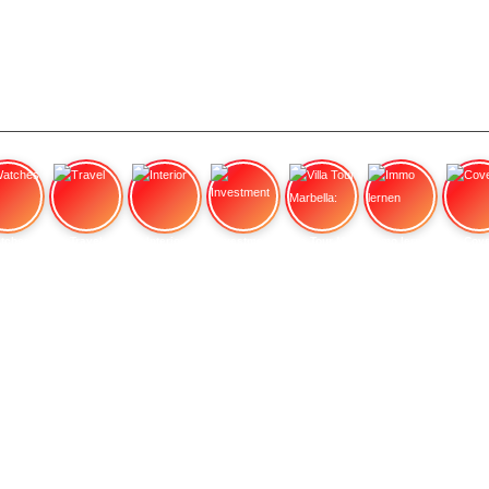
tches
Travel
Interior
Investment
Villa Tour Marbella:
Immo lernen
Cove