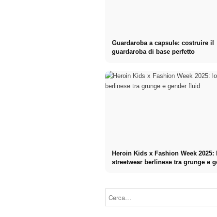
Guardaroba a capsule: costruire il
guardaroba di base perfetto
Heroin Kids x Fashion Week 2025: 
streetwear berlinese tra grunge e 
fluid
Rebekka Ruétz
x Fashion
Tell The Truth x
Week 2025:
Fashion Week
elegante, quasi