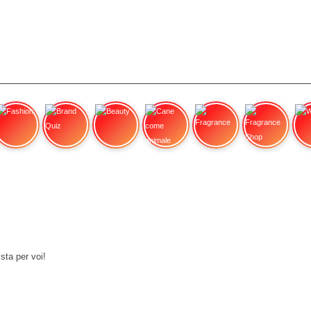
Fashion
Brand Quiz
Beauty
Cane come animale
Fragrance
Fragrance Shop
Wa
sta per voi!