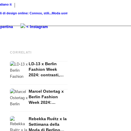
taliano
it
esign online: Connox, stili...
Moda uomo 2026: Stile, carriera e il...
Look a strati: la str
pertina
< Instagram
CORRELATI
LD-13 x Berlin
Fashion Week
2024: contrasti,
colori decisi e
strutture audaci
Marcel Ostertag x
Berlin Fashion
Week 2024:
classico, retrò,
contemporaneo
Rebekka Ruétz x la
Settimana della
Moda di Berlino