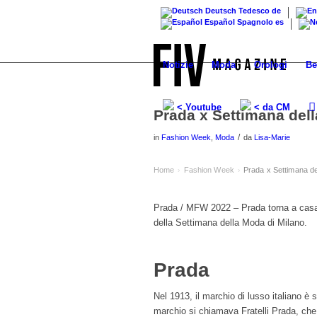
Deutsch
Tedesco
de
Español
Spagnolo
es
Notizie
Moda
Orologi
Be
< Youtube
< da CM
Prada x Settimana del
/
in
Fashion Week
,
Moda
da
Lisa-Marie
Home
Fashion Week
Prada x Settimana d
›
›
Prada / MFW 2022 – Prada torna a casa 
della Settimana della Moda di Milano.
Prada
Nel 1913, il marchio di lusso italiano è s
marchio si chiamava Fratelli Prada, che t