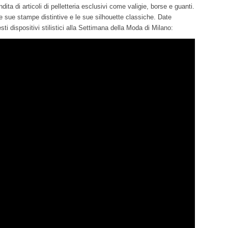
ita di articoli di pelletteria esclusivi come valigie, borse e guanti.
le sue stampe distintive e le sue silhouette classiche. Date
i dispositivi stilistici alla Settimana della Moda di Milano: