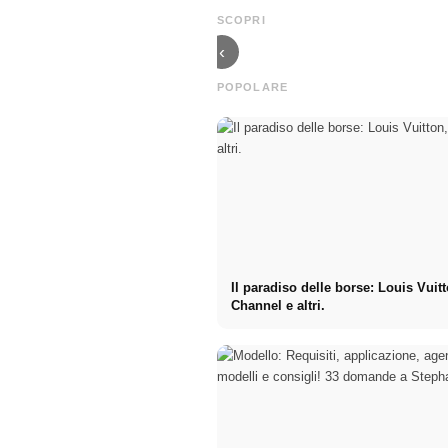
2025: CULT @
come Chanel a
SCOPRI
Bunker Berlin
Berlino
‹
POPOLARE
Il paradiso delle borse: Louis Vuit
Channel e altri.