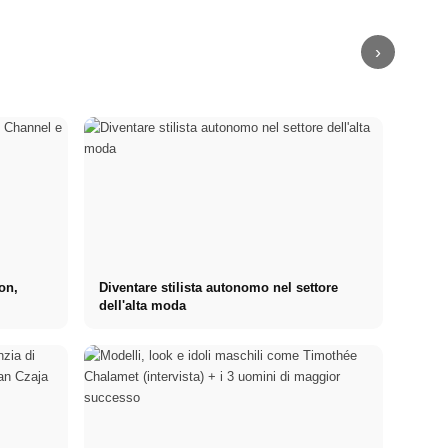
Colori, motivi,
con una linea
storie urbane
per le moderne
emozioni
moderna
dell'Uganda
donne d'affari
›
ton,
Diventare stilista autonomo nel settore
dell'alta moda