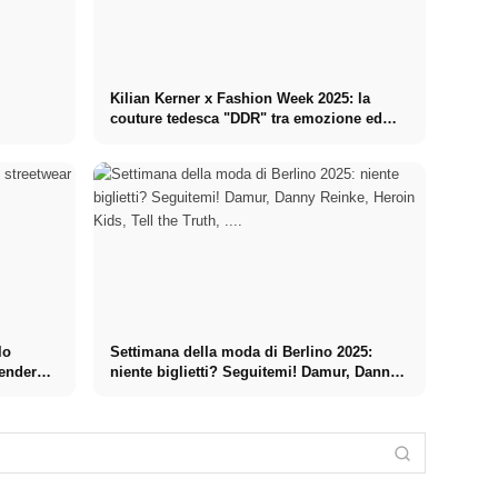
Kilian Kerner x Fashion Week 2025: la
couture tedesca "DDR" tra emozione ed
eleganza
lo
Settimana della moda di Berlino 2025:
gender
niente biglietti? Seguitemi! Damur, Danny
Danny Reinke
Reinke, Heroin Kids, Tell the Truth, ....
x Fashion
Marcel
Week 2025:
BUZIGAHILL x
Ostertag x
"The Hunt"
Fashion Week
Anja Gockel x
Fashion Week
moda di
2025:
Fashion Week
2025:
ispirazione
l'upcycling
2025: la moda
"Paradise"
rinascimentale
incontra le
dell'empowerme