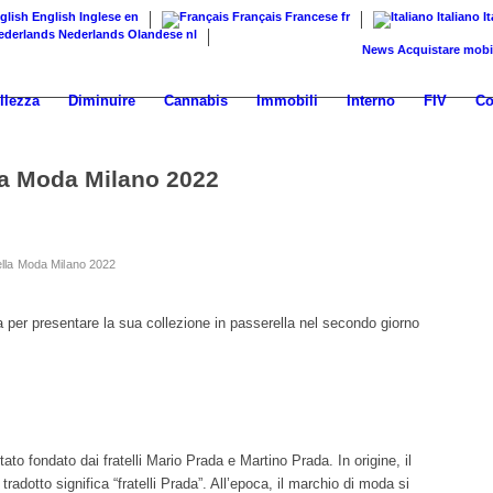
English
Inglese
en
Français
Francese
fr
Italiano
I
Nederlands
Olandese
nl
News
Acquistare mobili di d
llezza
Diminuire
Cannabis
Immobili
Interno
FIV
Co
la Moda Milano 2022
ella Moda Milano 2022
per presentare la sua collezione in passerella nel secondo giorno
tato fondato dai fratelli Mario Prada e Martino Prada. In origine, il
radotto significa “fratelli Prada”. All’epoca, il marchio di moda si