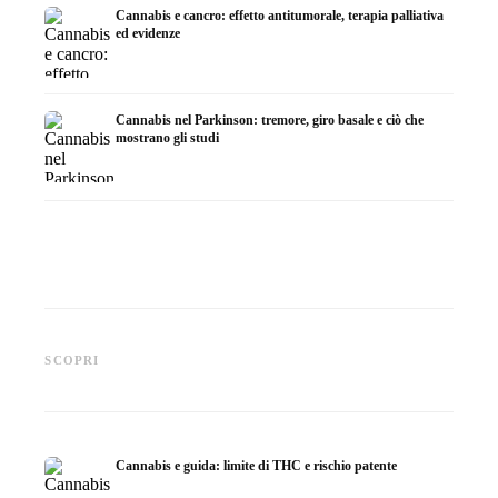
Cannabis e cancro: effetto antitumorale, terapia palliativa
ed evidenze
Cannabis nel Parkinson: tremore, giro basale e ciò che
mostrano gli studi
Cannabis e ADHD: dopamina,
Cannabis nella fibromialgia:
Cannabi
automedicazione e ciò che
dolore, sonno e sistema
chemiot
SCOPRI
mostrano gli studi
endocannabinoidi
Dronab
Cannabis e guida: limite di THC e rischio patente