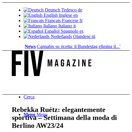
Deutsch
Tedesco
de
English
Inglese
en
Français
Francese
fr
Italiano
Italiano
it
Español
Spagnolo
es
Nederlands
Olandese
nl
News
Cannabis su ricetta: il Bundestag elimina il...
Valore fon
Cerca
Rebekka Ruétz: elegantemente
Menu
Menu
sportiva – Settimana della moda di
Berlino AW23/24