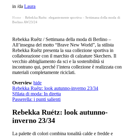
in
/
da
Laura
Home
Rebekka Ruétz: elegantemente sportiva – Settimana della moda di
›
Berlino AW23/24
Rebekka Ruétz / Settimana della moda di Berlino –
All’insegna del motto “Brave New World”, la stilista
Rebekka Ruétz presenta la sua collezione sportiva in
collaborazione con il marchio di calzature Skechers. Il
vecchio abbigliamento da sci e la sostenibilità si
incontrano qui, perché l’intera collezione è realizzata con
materiali completamente riciclati.
Overview
hide
Rebekka Ruétz: look autunno-inverno 23/34
Sfilata di moda: In diretta
Passerella: i punti salienti
Rebekka Ruétz: look autunno-
inverno 23/34
La palette di colori combina tonalità calde e fredde e