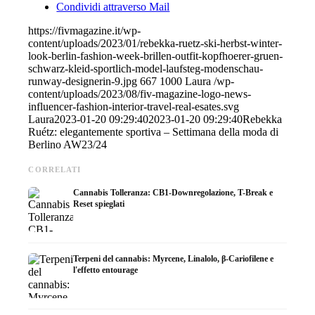
Condividi attraverso Mail
https://fivmagazine.it/wp-
content/uploads/2023/01/rebekka-ruetz-ski-herbst-winter-
look-berlin-fashion-week-brillen-outfit-kopfhoerer-gruen-
schwarz-kleid-sportlich-model-laufsteg-modenschau-
runway-designerin-9.jpg
667
1000
Laura
/wp-
content/uploads/2023/08/fiv-magazine-logo-news-
influencer-fashion-interior-travel-real-esates.svg
Laura
2023-01-20 09:29:40
2023-01-20 09:29:40
Rebekka
Ruétz: elegantemente sportiva – Settimana della moda di
Berlino AW23/24
CORRELATI
Cannabis Tolleranza: CB1-Downregolazione, T-Break e
Reset spieglati
Terpeni del cannabis: Myrcene, Linalolo, β-Cariofilene e
l'effetto entourage