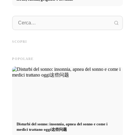
Pratica
Pubblicità su social media: Più
Inizio di carriera dopo gli
piano: 
vendite grazie al marketing
studi: Cosa cercano realmente i
retribuz
SCOPRI
online mirato
recruiter
diretto 
POPOLARE
Disturbi del sonno: insonnia, apnea del sonno e come i
medici trattano oggi这些问题