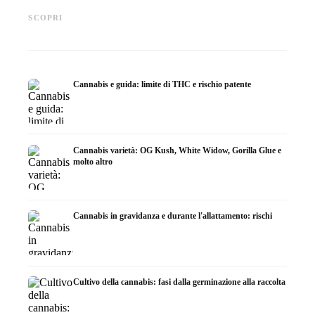
Cannabis e ADHD: dopamina,
Cannabis nella fibromialgia:
Cannabi
automedicazione e ciò che
dolore, sonno e sistema
chemiot
SCOPRI
mostrano gli studi
endocannabinoidi
Dronab
Cannabis e guida: limite di THC e rischio patente
Cannabis varietà: OG Kush, White Widow, Gorilla Glue e
molto altro
Cannabis in gravidanza e durante l'allattamento: rischi
Cultivo della cannabis: fasi dalla germinazione alla raccolta