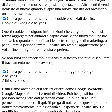
e rifiutare tutti i cookie se non si sceglie di farlo. Abbiamo bisogno
di 2 cookie per memorizzare questa impostazione. Altrimenti ti verrà
richiesto di nuovo quando si apre una nuova finestra del browser o
una nuova scheda.
Clicca per attivare/disattivare i cookie essenziali del sito.
Cookie di Google Analytics
Questi cookie raccolgono informazioni che vengono utilizzate sia in
forma aggregata per aiutarci a capire come viene utilizzato il nostro
sito web o quanto sono efficaci le nostre campagne di marketing, o
per aiutarci a personalizzare il nostro sito web e l'applicazione per
voi al fine di migliorare la vostra esperienza.
Se non vuoi che tracciamo la tua visita al nostro sito puoi disabilitare
il tracciamento nel tuo browser qui:
Clicca per attivare/disattivare il monitoraggio di Google
Analytics.
Altri servizi esterni
Utilizziamo anche diversi servizi esterni come Google Webfonts,
Google Maps e fornitori esterni di video. Poiché questi fornitori
possono raccogliere dati personali come il tuo indirizzo IP, ti
permettiamo di bloccarli qui. Si prega di notare che questo potrebbe
ridurre notevolmente la funzionalità e l’aspetto del nostro sito. Le
modifiche avranno effetto una volta ricaricata la pagina.