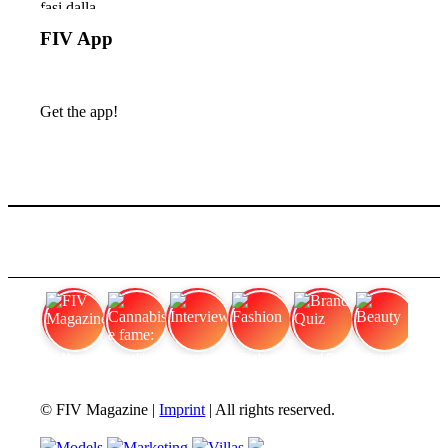
FIV App
Get the app!
FIV Magazine
Cannabis e fame:
Interview
Fashion
Brand Quiz
Beauty
© FIV Magazine |
Imprint
| All rights reserved.
Models
Marketing
Villas