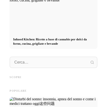
Infused Kitchen: Ricette a base di cannabis per dolci da
forno, cucina, grigliate e bevande
Pratica
Pubblicità su social media: Più
Inizio di carriera dopo gli
piano: 
vendite grazie al marketing
studi: Cosa cercano realmente i
retribuz
SCOPRI
online mirato
recruiter
diretto 
POPOLARE