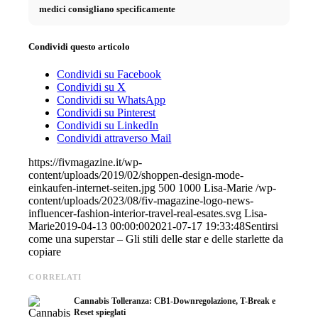
medici consigliano specificamente
Condividi questo articolo
Condividi su Facebook
Condividi su X
Condividi su WhatsApp
Condividi su Pinterest
Condividi su LinkedIn
Condividi attraverso Mail
https://fivmagazine.it/wp-
content/uploads/2019/02/shoppen-design-mode-
einkaufen-internet-seiten.jpg
500
1000
Lisa-Marie
/wp-
content/uploads/2023/08/fiv-magazine-logo-news-
influencer-fashion-interior-travel-real-esates.svg
Lisa-
Marie
2019-04-13 00:00:00
2021-07-17 19:33:48
Sentirsi
come una superstar – Gli stili delle star e delle starlette da
copiare
CORRELATI
Cannabis Tolleranza: CB1-Downregolazione, T-Break e
Reset spieglati