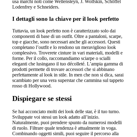
usa marchi noti come Wellensteyn, J. Wolfskin, Schöffel
Lodenfrey e Schneiders.
I dettagli sono la chiave per il look perfetto
Tuttavia, un look perfetto non è caratterizzato solo dai
componenti di base di un outfit. Oltre a pantaloni, scarpe,
top e giacche, sono necessari anche gli accessori. Questi
completano l’outfit e lo rendono un meraviglioso look
complessivo. Troverete cinture in vari materiali, modelli e
forme. Per il collo, raccomandiamo sciarpe o scialli
eleganti che lusingano il tuo décolleté. L’ampia gamma di
prodotti permette di trovare accessori che si abbinano
perfettamente al look in stile. In men che non si dica, sarai
scambiato per una vera superstar che cammina sul tappeto
rosso di Hollywood.
Dispiegare se stessi
Se hai acconciato molti dei look delle star, è il tuo turno.
Sviluppate voi stessi un look adatto all’inizio.
Naturalmente, puoi prendere spunto da numerosi modelli
di ruolo. Filtrare quale tendenza è attualmente in voga.
Combinando oggetti simili, puoi seguire il percorso alla