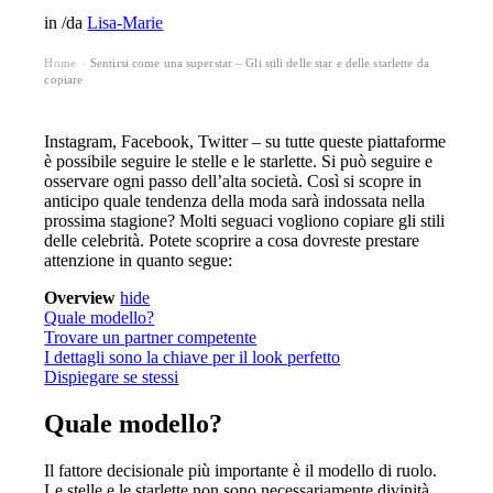
in
/
da
Lisa-Marie
Home
Sentirsi come una superstar – Gli stili delle star e delle starlette da
›
copiare
Instagram, Facebook, Twitter – su tutte queste piattaforme
è possibile seguire le stelle e le starlette. Si può seguire e
osservare ogni passo dell’alta società. Così si scopre in
anticipo quale tendenza della moda sarà indossata nella
prossima stagione? Molti seguaci vogliono copiare gli stili
delle celebrità. Potete scoprire a cosa dovreste prestare
attenzione in quanto segue:
Overview
hide
Quale modello?
Trovare un partner competente
I dettagli sono la chiave per il look perfetto
Dispiegare se stessi
Quale modello?
Il fattore decisionale più importante è il modello di ruolo.
Le stelle e le starlette non sono necessariamente divinità