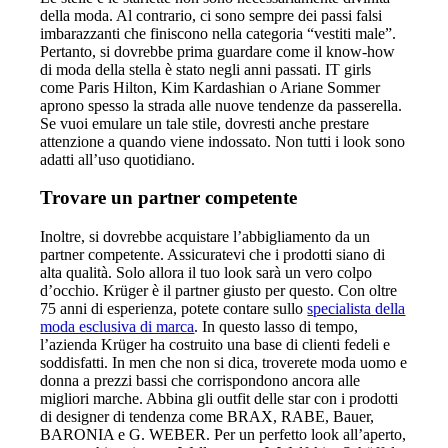
della moda. Al contrario, ci sono sempre dei passi falsi
imbarazzanti che finiscono nella categoria “vestiti male”.
Pertanto, si dovrebbe prima guardare come il know-how
di moda della stella è stato negli anni passati. IT girls
come Paris Hilton, Kim Kardashian o Ariane Sommer
aprono spesso la strada alle nuove tendenze da passerella.
Se vuoi emulare un tale stile, dovresti anche prestare
attenzione a quando viene indossato. Non tutti i look sono
adatti all’uso quotidiano.
Trovare un partner competente
Inoltre, si dovrebbe acquistare l’abbigliamento da un
partner competente. Assicuratevi che i prodotti siano di
alta qualità. Solo allora il tuo look sarà un vero colpo
d’occhio. Krüger è il partner giusto per questo. Con oltre
75 anni di esperienza, potete contare sullo
specialista della
moda esclusiva di marca
. In questo lasso di tempo,
l’azienda Krüger ha costruito una base di clienti fedeli e
soddisfatti. In men che non si dica, troverete moda uomo e
donna a prezzi bassi che corrispondono ancora alle
migliori marche. Abbina gli outfit delle star con i prodotti
di designer di tendenza come BRAX, RABE, Bauer,
BARONIA e G. WEBER. Per un perfetto look all’aperto,