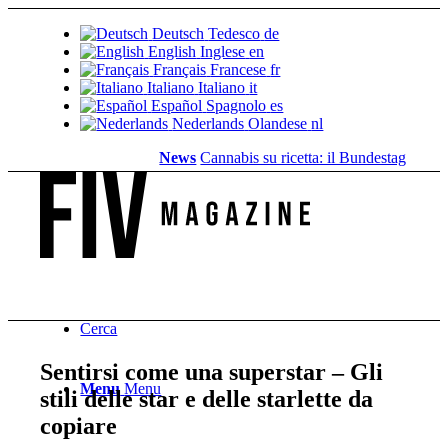
Deutsch
Tedesco
de
English
Inglese
en
Français
Francese
fr
Italiano
Italiano
it
Español
Spagnolo
es
Nederlands
Olandese
nl
News
Cannabis su ricetta: il Bundestag elimina il
Cerca
Sentirsi come una superstar – Gli
Menu
Menu
stili delle star e delle starlette da
copiare