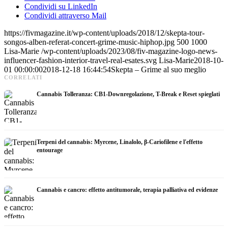
Condividi su LinkedIn
Condividi attraverso Mail
https://fivmagazine.it/wp-content/uploads/2018/12/skepta-tour-
songos-alben-referat-concert-grime-music-hiphop.jpg
500
1000
Lisa-Marie
/wp-content/uploads/2023/08/fiv-magazine-logo-news-
influencer-fashion-interior-travel-real-esates.svg
Lisa-Marie
2018-10-
01 00:00:00
2018-12-18 16:44:54
Skepta – Grime al suo meglio
CORRELATI
Cannabis Tolleranza: CB1-Downregolazione, T-Break e Reset spieglati
Terpeni del cannabis: Myrcene, Linalolo, β-Cariofilene e l'effetto
entourage
Cannabis e cancro: effetto antitumorale, terapia palliativa ed evidenze