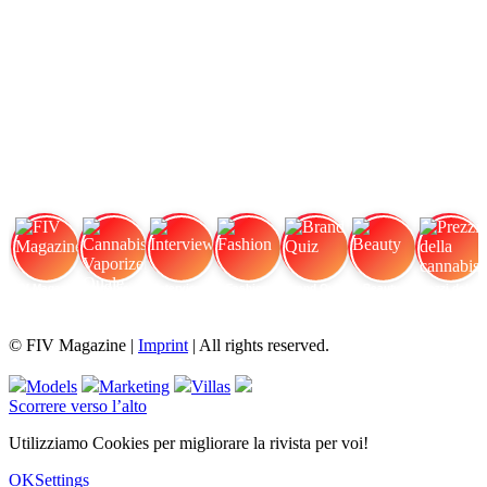
FIV Magazine
Cannabis Vaporizer: Quale
Interview
Fashion
Brand Quiz
Beauty
Prezzi della cannabis
© FIV Magazine |
Imprint
| All rights reserved.
Models
Marketing
Villas
Scorrere verso l’alto
Utilizziamo Cookies per migliorare la rivista per voi!
OK
Settings