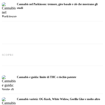
Cannabis nel Parkinson: tremore, giro basale e ciò che mostrano gli
studi
Cannabis e ADHD: dopamina,
automedicazione e ciò che mostrano
Cannabis nella fibromialgia: dolore,
C
SCOPRI
gli studi
sonno e sistema endocannabinoidi
c
Cannabis e guida: limite di THC e rischio patente
Cannabis varietà: OG Kush, White Widow, Gorilla Glue e molto altro