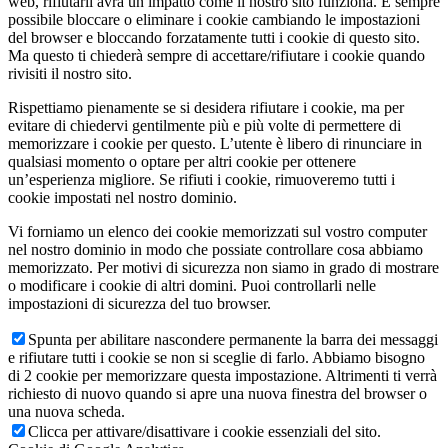
web, rifiutarli avrà un impatto come il nostro sito funziona. È sempre
possibile bloccare o eliminare i cookie cambiando le impostazioni
del browser e bloccando forzatamente tutti i cookie di questo sito.
Ma questo ti chiederà sempre di accettare/rifiutare i cookie quando
rivisiti il nostro sito.
Rispettiamo pienamente se si desidera rifiutare i cookie, ma per
evitare di chiedervi gentilmente più e più volte di permettere di
memorizzare i cookie per questo. L’utente è libero di rinunciare in
qualsiasi momento o optare per altri cookie per ottenere
un’esperienza migliore. Se rifiuti i cookie, rimuoveremo tutti i
cookie impostati nel nostro dominio.
Vi forniamo un elenco dei cookie memorizzati sul vostro computer
nel nostro dominio in modo che possiate controllare cosa abbiamo
memorizzato. Per motivi di sicurezza non siamo in grado di mostrare
o modificare i cookie di altri domini. Puoi controllarli nelle
impostazioni di sicurezza del tuo browser.
Spunta per abilitare nascondere permanente la barra dei messaggi
e rifiutare tutti i cookie se non si sceglie di farlo. Abbiamo bisogno
di 2 cookie per memorizzare questa impostazione. Altrimenti ti verrà
richiesto di nuovo quando si apre una nuova finestra del browser o
una nuova scheda.
Clicca per attivare/disattivare i cookie essenziali del sito.