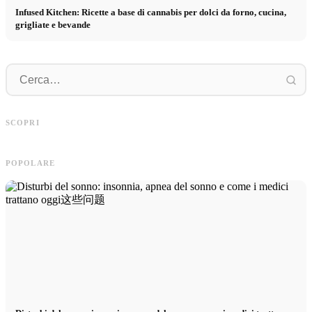
Infused Kitchen: Ricette a base di cannabis per dolci da forno, cucina,
grigliate e bevande
P
Pubblicità su social media: Più vendite
Inizio di carriera dopo gli studi: Cosa
p
SCOPRI
grazie al marketing online mirato
cercano realmente i recruiter
p
POPOLARE