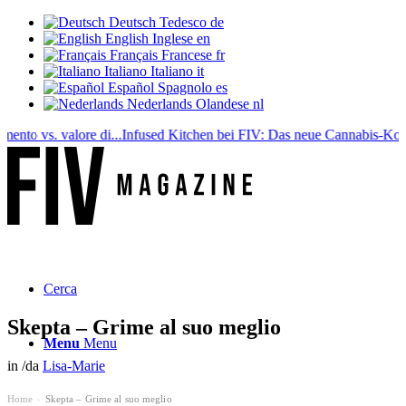
Deutsch
Tedesco
de
English
Inglese
en
Français
Francese
fr
Italiano
Italiano
it
Español
Spagnolo
es
Nederlands
Olandese
nl
o vs. valore di...
Infused Kitchen bei FIV: Das neue Cannabis-Kochport
Cerca
Skepta – Grime al suo meglio
Menu
Menu
in
/
da
Lisa-Marie
Home
Skepta – Grime al suo meglio
›