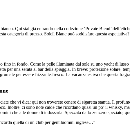
bianco. Qui stai già entrando nella collezione ‘Private Blend’ dell’eti
esta categoria di prezzo. Soleil Blanc può soddisfare questa aspettativa?
fino in fondo. Come la pelle illuminata dal sole su uno yacht di lusso o
ta per una serata al bar della spiaggia. In breve: protezione solare, tem
e agrumate per essere frizzante-fresco. La vacanza estiva che questa fra
onne
sciate che vi dica: qui non troverete cenere di sigaretta stantia. Il profu
co. Inoltre, ci sono note calde che ricordano quasi un po’ il whisky, ma 
mini che alle donne di indossarla. Spezzata dallo zenzero speziato, quest
ricorda quella di un club per gentiluomini inglese…”