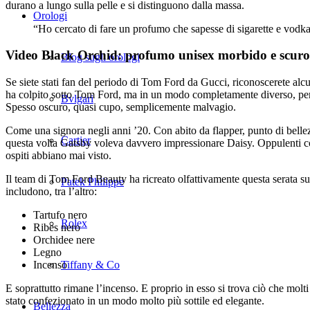
durano a lungo sulla pelle e si distinguono dalla massa.
Orologi
“Ho cercato di fare un profumo che sapesse di sigarette e vod
Video Black Orchid: profumo unisex morbido e scuro
Blog sugli orologi
Se siete stati fan del periodo di Tom Ford da Gucci, riconoscerete al
ha colpito sotto Tom Ford, ma in un modo completamente diverso, perch
Bvlgari
Spesso oscuro, quasi cupo, semplicemente malvagio.
Come una signora negli anni ’20. Con abito da flapper, punto di bellez
Cartier
questa volta Gatsby voleva davvero impressionare Daisy. Oppulenti compo
ospiti abbiano mai visto.
Il team di Tom Ford Beauty ha ricreato olfattivamente questa serata su
Patek Philippe
includono, tra l’altro:
Tartufo nero
Rolex
Ribes nero
Orchidee nere
Legno
Incenso
Tiffany & Co
E soprattutto rimane l’incenso. E proprio in esso si trova ciò che mol
stato confezionato in un modo molto più sottile ed elegante.
Bellezza