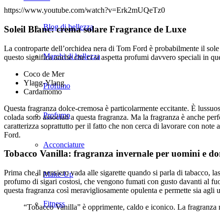
https://www.youtube.com/watch?v=Erk2mUQeTz0
Blog di bellezza
Soleil Blanc: crema solare Fragrance de Luxe
La controparte dell’orchidea nera di Tom Ford è probabilmente il sole 
Marchi di bellezza
questo significa anche che ci si aspetta profumi davvero speciali in qu
Coco de Mer
Ylang-Ylang
Profumo
Cardamomo
Questa fragranza dolce-cremosa è particolarmente eccitante. È lussuoso 
Profumo
colada sono associati a questa fragranza. Ma la fragranza è anche perfet
caratterizza soprattutto per il fatto che non cerca di lavorare con not
Ford.
Acconciature
Tobacco Vanilla: fragranza invernale per uomini e d
Prima che il pensiero vada alle sigarette quando si parla di tabacco, la
Make-Up
profumo di sigari costosi, che vengono fumati con gusto davanti al fuo
questa fragranza così meravigliosamente opulenta e permette sia agli uo
Fitness
“Tobacco Vanilla” è opprimente, caldo e iconico. La fragranza 