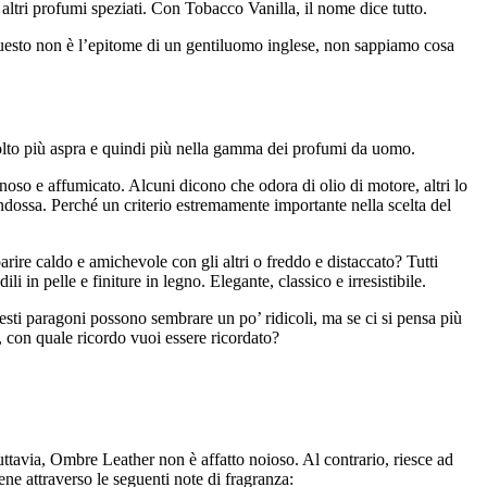
ltri profumi speziati. Con Tobacco Vanilla, il nome dice tutto.
e questo non è l’epitome di un gentiluomo inglese, non sappiamo cosa
to più aspra e quindi più nella gamma dei profumi da uomo.
noso e affumicato. Alcuni dicono che odora di olio di motore, altri lo
dossa. Perché un criterio estremamente importante nella scelta del
arire caldo e amichevole con gli altri o freddo e distaccato? Tutti
in pelle e finiture in legno. Elegante, classico e irresistibile.
esti paragoni possono sembrare un po’ ridicoli, ma se ci si pensa più
, con quale ricordo vuoi essere ricordato?
tavia, Ombre Leather non è affatto noioso. Al contrario, riesce ad
ene attraverso le seguenti note di fragranza: