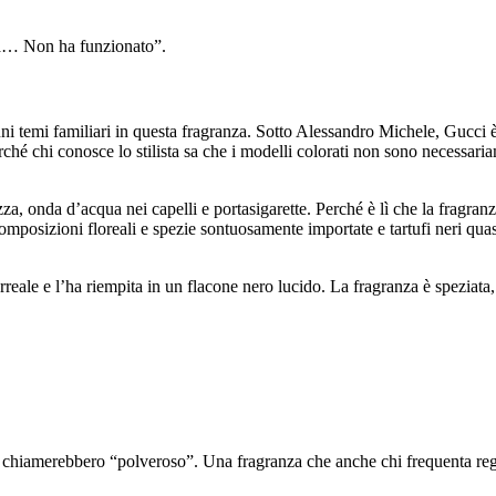
ka… Non ha funzionato”.
cuni temi familiari in questa fragranza. Sotto Alessandro Michele, Gucc
é chi conosce lo stilista sa che i modelli colorati non sono necessari
za, onda d’acqua nei capelli e portasigarette. Perché è lì che la fragra
sizioni floreali e spezie sontuosamente importate e tartufi neri quasi i
rreale e l’ha riempita in un flacone nero lucido. La fragranza è speziata
ti chiamerebbero “polveroso”. Una fragranza che anche chi frequenta reg