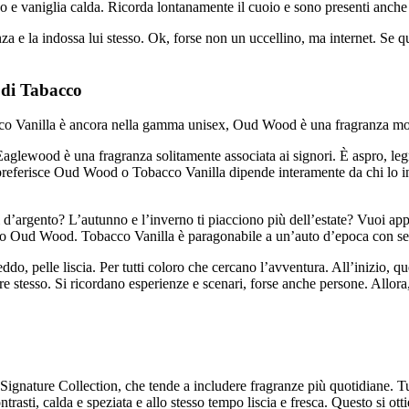
e vaniglia calda. Ricorda lontanamente il cuoio e sono presenti anche a
anza e la indossa lui stesso. Ok, forse non un uccellino, ma internet. S
 di Tabacco
o Vanilla è ancora nella gamma unisex, Oud Wood è una fragranza mol
Eaglewood è una fragranza solitamente associata ai signori. È aspro, leg
i preferisce Oud Wood o Tobacco Vanilla dipende interamente da chi lo in
lli d’argento? L’autunno e l’inverno ti piacciono più dell’estate? Vuoi app
 o Oud Wood. Tobacco Vanilla è paragonabile a un’auto d’epoca con sedili 
, pelle liscia. Per tutti coloro che cercano l’avventura. All’inizio, qu
e stesso. Si ricordano esperienze e scenari, forse anche persone. Allora
nature Collection, che tende a includere fragranze più quotidiane. Tut
asti, calda e speziata e allo stesso tempo liscia e fresca. Questo si otti