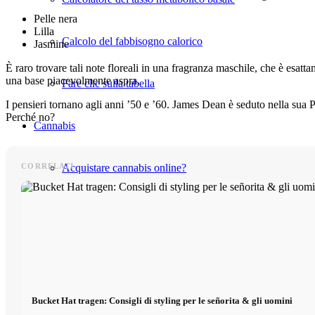
Pelle nera
Lilla
Calcolo del fabbisogno calorico
Jasmine
È raro trovare tali note floreali in una fragranza maschile, che è esat
una base piacevolmente aspra.
Fare clic sulla tabella
I pensieri tornano agli anni ’50 e ’60. James Dean è seduto nella sua 
Perché no?
Cannabis
CORRELATI
Acquistare cannabis online?
Varietà di cannabis
Carta della cannabis
Notizie sulla cannabis
Bucket Hat tragen: Consigli di styling per le señorita & gli uomini