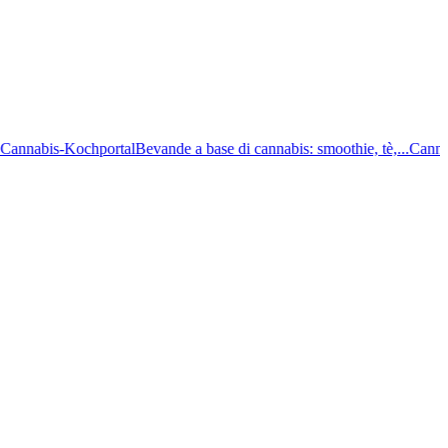
nabis-Kochportal
Bevande a base di cannabis: smoothie, tè,...
Cannabis gr