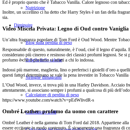
Ed è proprio questo che è Tabacco Vanilla. Calore legnoso con tabacco 
Nutrizione
Inoltre, un uccellino ci ha detto che Harry Styles è un fan della fragr
sia.
Diminuire
Video Miscela Privata: Legno di Oud contro Vaniglia
Un’altra fragranza popolare di Tom Ford è Oud Wood. Mentre Tobacc
Blog sulla perdita di peso
Responsabile di questo, naturalmente, è l’oud, cioè il legno d’aquila. 
considerano più cinereo e resinoso dei classici profumi legnosi. Se s
profumo è che il profumo si adatti a chi lo indossa.
Tabella delle calorie
Indossi più marrone, maglieria, lino o preferisci i gioielli d’oro a que
questi fattori determinano se vale la pena investire in Tobacco Vanilla
Siringhe dimagranti
L’Oud Wood, invece, si trova più in una Harley Davidson. Acciaio freddo
attentamente, si associano sempre i profumi a qualcosa di più dell’odor
Calcolatore di perdita di peso
https://www.youtube.com/watch?v=pEdWlivdR-s
Ombré Leather: profumo da uomo con carattere
Calcolatore BMI
Ombré Leather è nella gamma di Tom Ford dal 2018. Appartiene alla Sig
essere eccitante in modo contenuto. È sicuramente una fragranza di contr
Calcolatore del tasso metabolico basale