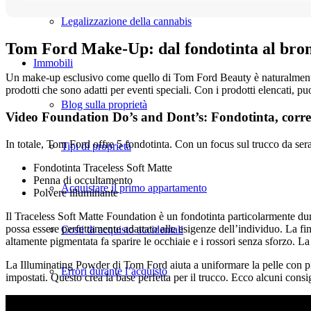
Legalizzazione della cannabis
Tom Ford Make-Up: dal fondotinta al bronz
Immobili
Un make-up esclusivo come quello di Tom Ford Beauty è naturalmente pa
prodotti che sono adatti per eventi speciali. Con i prodotti elencati, p
Blog sulla proprietà
Video Foundation Do’s and Dont’s: Fondotinta, corret
In totale, Tom Ford offre 5 fondotinta. Con un focus sul trucco da sera 
Tipi di proprietà
Fondotinta Traceless Soft Matte
Penna di occultamento
Acquistare il primo appartamento
Polvere illuminante
Il Traceless Soft Matte Foundation è un fondotinta particolarmente dura
possa essere perfettamente adattato alle esigenze dell’individuo. La fi
Costi di acquisto accidentali
altamente pigmentata fa sparire le occhiaie e i rossori senza sforzo. L
La Illuminating Powder di Tom Ford aiuta a uniformare la pelle con pigme
Errori durante l’acquisto
impostati. Questo crea la base perfetta per il trucco. Ecco alcuni consig