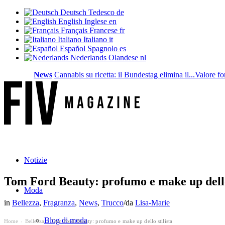
Deutsch
Tedesco
de
English
Inglese
en
Français
Francese
fr
Italiano
Italiano
it
Español
Spagnolo
es
Nederlands
Olandese
nl
News
Cannabis su ricetta: il Bundestag elimina il...
Valore fondiari
Notizie
Tom Ford Beauty: profumo e make up dello 
Moda
in
Bellezza
,
Fragranza
,
News
,
Trucco
/
da
Lisa-Marie
Blog di moda
Home
Bellezza
Tom Ford Beauty: profumo e make up dello stilista
›
›