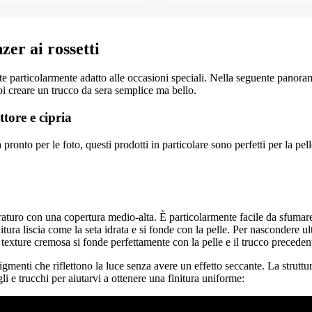
er ai rossetti
rticolarmente adatto alle occasioni speciali. Nella seguente panoramic
uoi creare un trucco da sera semplice ma bello.
tore e cipria
pronto per le foto, questi prodotti in particolare sono perfetti per la pe
turo con una copertura medio-alta. È particolarmente facile da sfumare nel
nitura liscia come la seta idrata e si fonde con la pelle. Per nascondere
a texture cremosa si fonde perfettamente con la pelle e il trucco precede
nti che riflettono la luce senza avere un effetto seccante. La struttura d
li e trucchi per aiutarvi a ottenere una finitura uniforme: