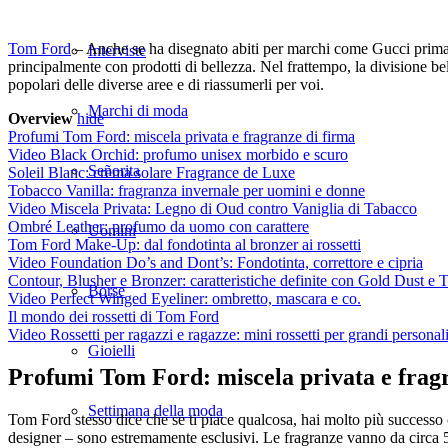
Tom Ford
– Anche se ha disegnato abiti per marchi come Gucci prima di 
Interviste
principalmente con prodotti di bellezza. Nel frattempo, la divisione bel
popolari delle diverse aree e di riassumerli per voi.
Marchi di moda
Overview
hide
Profumi Tom Ford: miscela privata e fragranze di firma
Video Black Orchid: profumo unisex morbido e scuro
Señorita
Soleil Blanc: crema solare Fragrance de Luxe
Tobacco Vanilla: fragranza invernale per uomini e donne
Video Miscela Privata: Legno di Oud contro Vaniglia di Tabacco
Ombré Leather: profumo da uomo con carattere
Uomini
Tom Ford Make-Up: dal fondotinta al bronzer ai rossetti
Video Foundation Do’s and Dont’s: Fondotinta, correttore e cipria
Contour, Blusher e Bronzer: caratteristiche definite con Gold Dust e T
Borse
Video Perfect Winged Eyeliner: ombretto, mascara e co.
Il mondo dei rossetti di Tom Ford
Video Rossetti per ragazzi e ragazze: mini rossetti per grandi personali
Gioielli
Profumi Tom Ford: miscela privata e frag
Settimana della moda
Tom Ford stesso dice che se ti piace qualcosa, hai molto più successo 
designer – sono estremamente esclusivi. Le fragranze vanno da circa 50