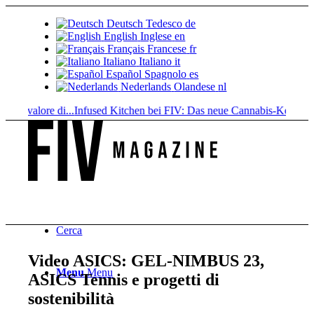
Deutsch
Tedesco
de
English
Inglese
en
Français
Francese
fr
Italiano
Italiano
it
Español
Spagnolo
es
Nederlands
Olandese
nl
. valore di...
Infused Kitchen bei FIV: Das neue Cannabis-Kochportal
B
Cerca
Video ASICS: GEL-NIMBUS 23,
Menu
Menu
ASICS Tennis e progetti di
sostenibilità