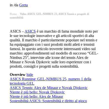
in
/
da
Greta
Home
Video ASICS: GEL-NIMBUS 23, ASICS Tennis e progetti di
›
sostenibilità
ASICS –
ASICS
è un marchio di fama mondiale noto per
le sue tecnologie innovative e gli articoli sportivi di alta
qualità. Il marchio è particolarmente popolare nel tennis e
ha equipaggiato con i suoi prodotti molti atleti e tennisti
famosi. In questo articolo troverete interessanti video sul
marchio: approfondimenti sul modello di successo “GEL-
Nimbus 25”, interviste alle icone del tennis Alex de
Minaur e Novak Djokovic sulle loro esperienze con i
prodotti, consigli e progetti sulla sostenibilità.
Overview
hide
ASICS Running: GEL-NIMBUS 25, numero 1 della
tecnologia GEL
ASICS Tennis: Alex de Minaur e Novak Djokovic
Niente è più bello: Novak Djokovic
Niente è più bello: Alex de Minaur
Sostenibilità ASICS: Sostenibilità e diritto al gioco