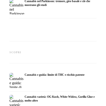
Cannabis nel Parkinson: tremore, giro basale e ciò che
mostrano gli studi
Cannabis e ADHD: dopamina,
Cannabis nella fibromialgia:
Cannabi
automedicazione e ciò che
dolore, sonno e sistema
chemiot
SCOPRI
mostrano gli studi
endocannabinoidi
Dronab
Cannabis e guida: limite di THC e rischio patente
Cannabis varietà: OG Kush, White Widow, Gorilla Glue e
molto altro