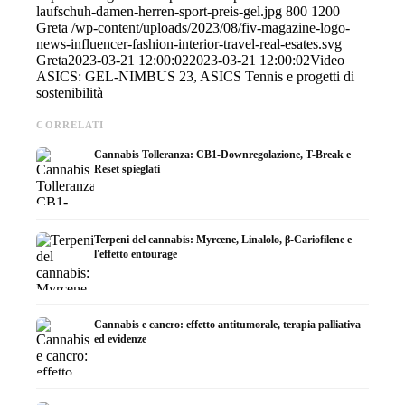
laufschuh-damen-herren-sport-preis-gel.jpg
800
1200
Greta
/wp-content/uploads/2023/08/fiv-magazine-logo-
news-influencer-fashion-interior-travel-real-esates.svg
Greta
2023-03-21 12:00:02
2023-03-21 12:00:02
Video
ASICS: GEL-NIMBUS 23, ASICS Tennis e progetti di
sostenibilità
CORRELATI
Cannabis Tolleranza: CB1-Downregolazione, T-Break e
Reset spieglati
Terpeni del cannabis: Myrcene, Linalolo, β-Cariofilene e
l'effetto entourage
Cannabis e cancro: effetto antitumorale, terapia palliativa
ed evidenze