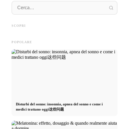
Pratica
Pubblicità su social media: Più
Inizio di carriera dopo gli
piano: 
vendite grazie al marketing
studi: Cosa cercano realmente i
retribuz
SCOPRI
online mirato
recruiter
diretto 
POPOLARE
Disturbi del sonno: insonnia, apnea del sonno e come i
medici trattano oggi这些问题