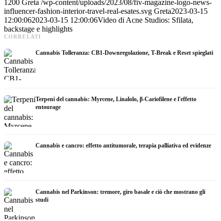
1200
Greta
/wp-content/uploads/2023/08/fiv-magazine-logo-news-
influencer-fashion-interior-travel-real-esates.svg
Greta
2023-03-15
12:00:06
2023-03-15 12:00:06
Video di Acne Studios: Sfilata,
backstage e highlights
CORRELATI
Cannabis Tolleranza: CB1-Downregolazione, T-Break e Reset spieglati
Terpeni del cannabis: Myrcene, Linalolo, β-Cariofilene e l'effetto
entourage
Cannabis e cancro: effetto antitumorale, terapia palliativa ed evidenze
Cannabis nel Parkinson: tremore, giro basale e ciò che mostrano gli
studi