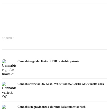
Cannabis e ADHD: dopamina,
automedicazione e ciò che mostrano
Cannabis nella fibromialgia: dolore,
C
SCOPRI
gli studi
sonno e sistema endocannabinoidi
c
Cannabis e guida: limite di THC e rischio patente
Cannabis varietà: OG Kush, White Widow, Gorilla Glue e molto altro
Cannabis in gravidanza e durante l'allattamento: rischi