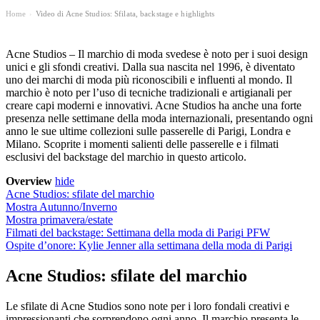
Home
Video di Acne Studios: Sfilata, backstage e highlights
›
Acne Studios – Il marchio di moda svedese è noto per i suoi design
unici e gli sfondi creativi. Dalla sua nascita nel 1996, è diventato
uno dei marchi di moda più riconoscibili e influenti al mondo. Il
marchio è noto per l’uso di tecniche tradizionali e artigianali per
creare capi moderni e innovativi. Acne Studios ha anche una forte
presenza nelle settimane della moda internazionali, presentando ogni
anno le sue ultime collezioni sulle passerelle di Parigi, Londra e
Milano. Scoprite i momenti salienti delle passerelle e i filmati
esclusivi del backstage del marchio in questo articolo.
Overview
hide
Acne Studios: sfilate del marchio
Mostra Autunno/Inverno
Mostra primavera/estate
Filmati del backstage: Settimana della moda di Parigi PFW
Ospite d’onore: Kylie Jenner alla settimana della moda di Parigi
Acne Studios: sfilate del marchio
Le sfilate di Acne Studios sono note per i loro fondali creativi e
impressionanti che sorprendono ogni anno. Il marchio presenta le