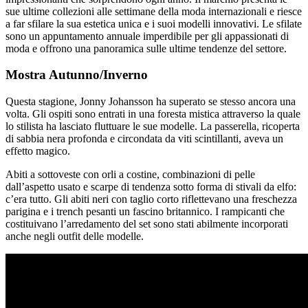
sue ultime collezioni alle settimane della moda internazionali e riesce
a far sfilare la sua estetica unica e i suoi modelli innovativi. Le sfilate
sono un appuntamento annuale imperdibile per gli appassionati di
moda e offrono una panoramica sulle ultime tendenze del settore.
Mostra Autunno/Inverno
Questa stagione, Jonny Johansson ha superato se stesso ancora una
volta. Gli ospiti sono entrati in una foresta mistica attraverso la quale
lo stilista ha lasciato fluttuare le sue modelle. La passerella, ricoperta
di sabbia nera profonda e circondata da viti scintillanti, aveva un
effetto magico.
Abiti a sottoveste con orli a costine, combinazioni di pelle
dall’aspetto usato e scarpe di tendenza sotto forma di stivali da elfo:
c’era tutto. Gli abiti neri con taglio corto riflettevano una freschezza
parigina e i trench pesanti un fascino britannico. I rampicanti che
costituivano l’arredamento del set sono stati abilmente incorporati
anche negli outfit delle modelle.