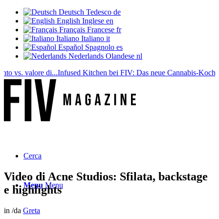
Deutsch
Tedesco
de
English
Inglese
en
Français
Francese
fr
Italiano
Italiano
it
Español
Spagnolo
es
Nederlands
Olandese
nl
s. valore di...
Infused Kitchen bei FIV: Das neue Cannabis-Kochportal
Cerca
Video di Acne Studios: Sfilata, backstage
Menu
Menu
e highlights
in
/
da
Greta