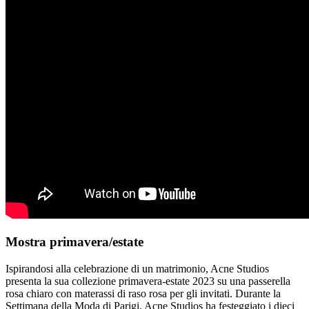
Mostra primavera/estate
Ispirandosi alla celebrazione di un matrimonio, Acne Studios
presenta la sua collezione primavera-estate 2023 su una passerella
rosa chiaro con materassi di raso rosa per gli invitati. Durante la
Settimana della Moda di Parigi, Acne Studios ha festeggiato i dieci