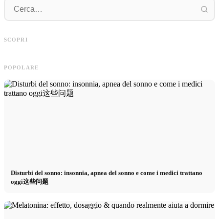
P
Pubblicità su social media: Più vendite
Inizio di carriera dopo gli studi: Cosa
p
SCOPRI
grazie al marketing online mirato
cercano realmente i recruiter
p
POPOLARE
Disturbi del sonno: insonnia, apnea del sonno e come i medici trattano
oggi这些问题