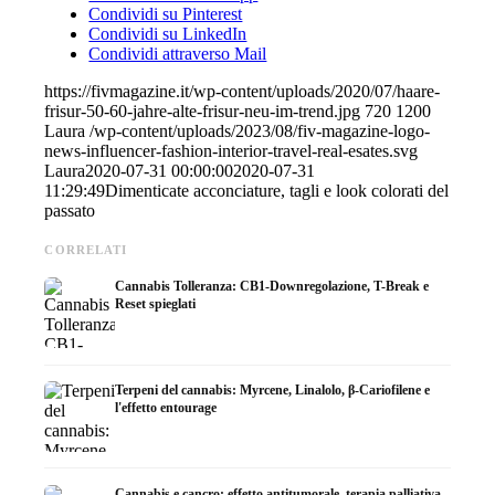
Condividi su Pinterest
Condividi su LinkedIn
Condividi attraverso Mail
https://fivmagazine.it/wp-content/uploads/2020/07/haare-
frisur-50-60-jahre-alte-frisur-neu-im-trend.jpg
720
1200
Laura
/wp-content/uploads/2023/08/fiv-magazine-logo-
news-influencer-fashion-interior-travel-real-esates.svg
Laura
2020-07-31 00:00:00
2020-07-31
11:29:49
Dimenticate acconciature, tagli e look colorati del
passato
CORRELATI
Cannabis Tolleranza: CB1-Downregolazione, T-Break e
Reset spieglati
Terpeni del cannabis: Myrcene, Linalolo, β-Cariofilene e
l'effetto entourage
Cannabis e cancro: effetto antitumorale, terapia palliativa