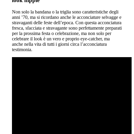
look hippie
Non solo la bandana o la triglia sono caratteristiche degli
anni ’70, ma si ricordano anche le acconciature selvagge e
stravaganti delle feste dell’epoca. Con questa acconciatura
fresca, sfacciata e stravagante sono perfettamente preparati
per la prossima festa o celebrazione, ma non solo per
celebrare il look è un vero e proprio eye-catcher, ma
anche nella vita di tutti i giorni circa l’acconciatura
testimonia.