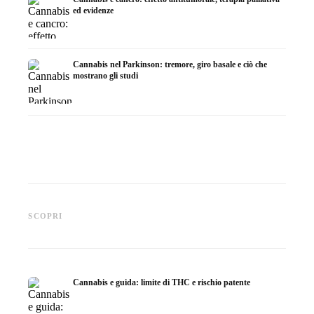
ed evidenze
Cannabis nel Parkinson: tremore, giro basale e ciò che
mostrano gli studi
Cannabis e ADHD: dopamina,
Cannabis nella fibromialgia:
Cannabi
automedicazione e ciò che
dolore, sonno e sistema
chemiot
SCOPRI
mostrano gli studi
endocannabinoidi
Dronab
Cannabis e guida: limite di THC e rischio patente