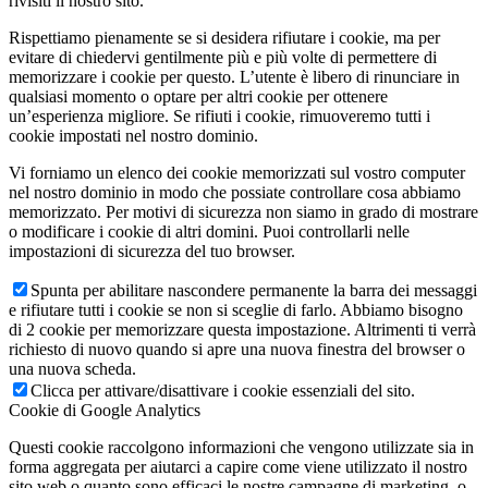
rivisiti il nostro sito.
Rispettiamo pienamente se si desidera rifiutare i cookie, ma per
evitare di chiedervi gentilmente più e più volte di permettere di
memorizzare i cookie per questo. L’utente è libero di rinunciare in
qualsiasi momento o optare per altri cookie per ottenere
un’esperienza migliore. Se rifiuti i cookie, rimuoveremo tutti i
cookie impostati nel nostro dominio.
Vi forniamo un elenco dei cookie memorizzati sul vostro computer
nel nostro dominio in modo che possiate controllare cosa abbiamo
memorizzato. Per motivi di sicurezza non siamo in grado di mostrare
o modificare i cookie di altri domini. Puoi controllarli nelle
impostazioni di sicurezza del tuo browser.
Spunta per abilitare nascondere permanente la barra dei messaggi
e rifiutare tutti i cookie se non si sceglie di farlo. Abbiamo bisogno
di 2 cookie per memorizzare questa impostazione. Altrimenti ti verrà
richiesto di nuovo quando si apre una nuova finestra del browser o
una nuova scheda.
Clicca per attivare/disattivare i cookie essenziali del sito.
Cookie di Google Analytics
Questi cookie raccolgono informazioni che vengono utilizzate sia in
forma aggregata per aiutarci a capire come viene utilizzato il nostro
sito web o quanto sono efficaci le nostre campagne di marketing, o