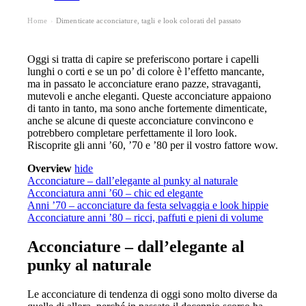
Home
Dimenticate acconciature, tagli e look colorati del passato
›
Oggi si tratta di capire se preferiscono portare i capelli
lunghi o corti e se un po’ di colore è l’effetto mancante,
ma in passato le acconciature erano pazze, stravaganti,
mutevoli e anche eleganti. Queste acconciature appaiono
di tanto in tanto, ma sono anche fortemente dimenticate,
anche se alcune di queste acconciature convincono e
potrebbero completare perfettamente il loro look.
Riscoprite gli anni ’60, ’70 e ’80 per il vostro fattore wow.
Overview
hide
Acconciature – dall’elegante al punky al naturale
Acconciatura anni ’60 – chic ed elegante
Anni ’70 – acconciature da festa selvaggia e look hippie
Acconciature anni ’80 – ricci, paffuti e pieni di volume
Acconciature – dall’elegante al
punky al naturale
Le acconciature di tendenza di oggi sono molto diverse da