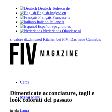
Deutsch
Tedesco
de
English
Inglese
en
Français
Francese
fr
Italiano
Italiano
it
Español
Spagnolo
es
Nederlands
Olandese
nl
 vs. valore di...
Infused Kitchen bei FIV: Das neue Cannabis-Kochporta
Cerca
Dimenticate acconciature, tagli e
Menu
Menu
look colorati del passato
in
/
da
Laura