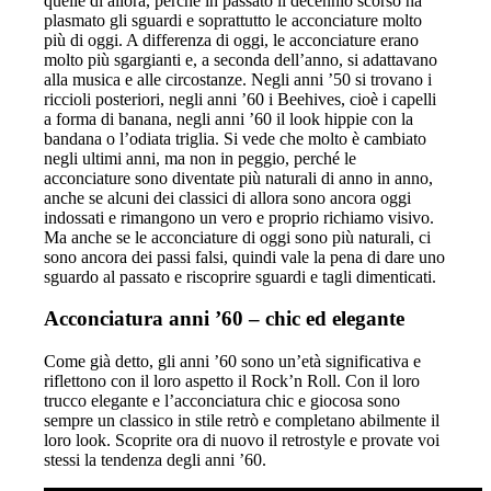
quelle di allora, perché in passato il decennio scorso ha
plasmato gli sguardi e soprattutto le acconciature molto
più di oggi. A differenza di oggi, le acconciature erano
molto più sgargianti e, a seconda dell’anno, si adattavano
alla musica e alle circostanze. Negli anni ’50 si trovano i
riccioli posteriori, negli anni ’60 i Beehives, cioè i capelli
a forma di banana, negli anni ’60 il look hippie con la
bandana o l’odiata triglia. Si vede che molto è cambiato
negli ultimi anni, ma non in peggio, perché le
acconciature sono diventate più naturali di anno in anno,
anche se alcuni dei classici di allora sono ancora oggi
indossati e rimangono un vero e proprio richiamo visivo.
Ma anche se le acconciature di oggi sono più naturali, ci
sono ancora dei passi falsi, quindi vale la pena di dare uno
sguardo al passato e riscoprire sguardi e tagli dimenticati.
Acconciatura anni ’60 – chic ed elegante
Come già detto, gli anni ’60 sono un’età significativa e
riflettono con il loro aspetto il Rock’n Roll. Con il loro
trucco elegante e l’acconciatura chic e giocosa sono
sempre un classico in stile retrò e completano abilmente il
loro look. Scoprite ora di nuovo il retrostyle e provate voi
stessi la tendenza degli anni ’60.