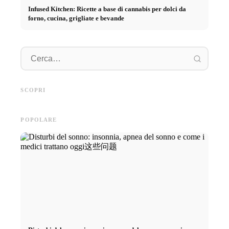
Infused Kitchen: Ricette a base di cannabis per dolci da
forno, cucina, grigliate e bevande
Pratica
Pubblicità su social media: Più
Inizio di carriera dopo gli
piano: 
vendite grazie al marketing
studi: Cosa cercano realmente i
retribuz
SCOPRI
online mirato
recruiter
diretto 
POPOLARE