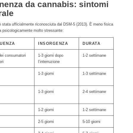
nenza da cannabis: sintomi
rale
 stata ufficialmente riconosciuta dal DSM-5 (2013). È meno fisica
ma psicologicamente molto stressante:
UENZA
INSORGENZA
DURATA
ei consumatori
1-3 giorni dopo
1-2 settimane
eri
l’interruzione
1-3 giorni
1-3 settimane
1-3 giorni
2-4 settimane
1-2 giorni
1-2 settimane
2-5 giorni
5-10 giorni