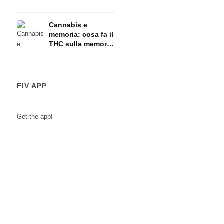
HPA
Cannabis e
memoria: cosa fa il
THC sulla memoria
a breve termine
FIV APP
Get the app!