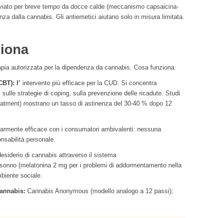
leviato per breve tempo da docce calde (meccanismo capsaicina-
a dalla cannabis. Gli antiemetici aiutano solo in misura limitata.
ziona
pia autorizzata per la dipendenza da cannabis. Cosa funziona:
BT): l’
intervento più efficace per la CUD. Si concentra
i, sulle strategie di coping, sulla prevenzione delle ricadute. Studi
eatment) mostrano un tasso di astinenza del 30-40 % dopo 12
larmente efficace con i consumatori ambivalenti: nessuna
nsabilità personale.
desiderio di cannabis attraverso il sistema
l sonno (melatonina 2 mg per i problemi di addormentamento nella
mbiente sociale.
cannabis:
Cannabis Anonymous (modello analogo a 12 passi);