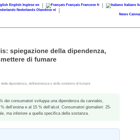
English
Inglese
en
Français
Francese
fr
Italiano
I
Nederlands
Olandese
nl
News
Cannabis su r
s: spiegazione della dipendenza,
 smettere di fumare
ella dipendenza, dell’astinenza e dello smettere di fumare
% dei consumatori sviluppa una dipendenza da cannabis,
 % dell’eroina e al 15 % dell’alcol. Consumatori giornalieri: 25-
le, ma inferiore a quella specifica della sostanza.