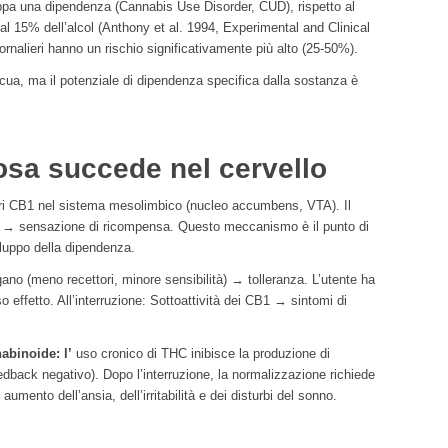
ppa una dipendenza (Cannabis Use Disorder, CUD), rispetto al
 al 15% dell’alcol (Anthony et al. 1994, Experimental and Clinical
nalieri hanno un rischio significativamente più alto (25-50%).
cua, ma il potenziale di dipendenza specifica dalla sostanza è
osa succede nel cervello
tori CB1 nel sistema mesolimbico (nucleo accumbens, VTA). Il
o → sensazione di ricompensa. Questo meccanismo è il punto di
iluppo della dipendenza.
ano (meno recettori, minore sensibilità) → tolleranza. L’utente ha
 effetto. All’interruzione: Sottoattività dei CB1 → sintomi di
abinoide: l’
uso cronico di THC inibisce la produzione di
dback negativo). Dopo l’interruzione, la normalizzazione richiede
aumento dell’ansia, dell’irritabilità e dei disturbi del sonno.