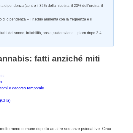
a dipendenza (contro il 32% della nicotina, il 23% dell’eroina, il
o di dipendenza – il rischio aumenta con la frequenza e il
urbi del sonno, irritabilità, ansia, sudorazione – picco dopo 2-4
nabis: fatti anziché miti
iti
lo
ntomi e decorso temporale
 (CHS)
molto meno comune rispetto ad altre sostanze psicoattive. Circa