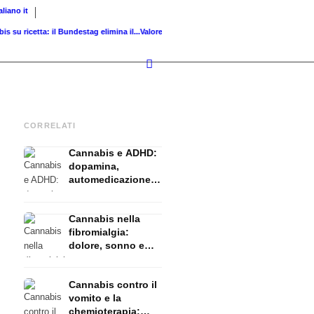
taliano
it
icetta: il Bundestag elimina il...
Valore fondiario di riferimento vs. valore di...
Infused 
CORRELATI
Cannabis e ADHD:
dopamina,
automedicazione e
ciò che mostrano
gli studi
Cannabis nella
fibromialgia:
dolore, sonno e
sistema
endocannabinoidi
Cannabis contro il
vomito e la
chemioterapia: