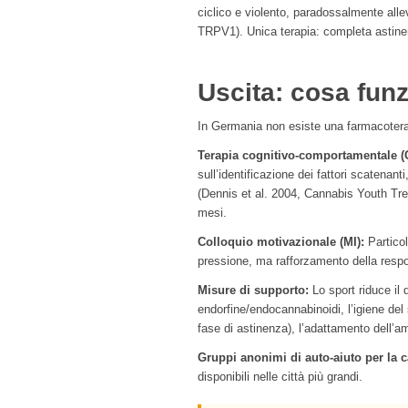
ciclico e violento, paradossalmente al
TRPV1). Unica terapia: completa astinenz
Uscita: cosa fun
In Germania non esiste una farmacotera
Terapia cognitivo-comportamentale (C
sull’identificazione dei fattori scatenant
(Dennis et al. 2004, Cannabis Youth Tr
mesi.
Colloquio motivazionale (MI):
Partico
pressione, ma rafforzamento della respo
Misure di supporto:
Lo sport riduce il 
endorfine/endocannabinoidi, l’igiene de
fase di astinenza), l’adattamento dell’a
Gruppi anonimi di auto-aiuto per la 
disponibili nelle città più grandi.