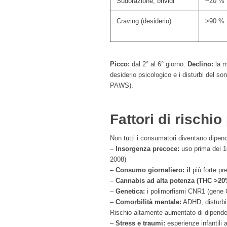
Sudorazione, brividi
~20 %
Craving (desiderio)
>90 %
Picco:
dal 2° al 6° giorno.
Declino:
la m
desiderio psicologico e i disturbi del 
PAWS).
Fattori di rischi
Non tutti i consumatori diventano dipende
–
Insorgenza precoce:
uso prima dei 16
2008)
–
Consumo giornaliero: il
più forte pr
–
Cannabis ad alta potenza (THC >20
–
Genetica:
i polimorfismi CNR1 (gene 
–
Comorbilità mentale:
ADHD, disturbi
Rischio altamente aumentato di dipend
–
Stress e traumi:
esperienze infantili