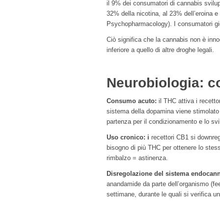
il 9% dei consumatori di cannabis svilu
32% della nicotina, al 23% dell’eroina e
Psychopharmacology). I consumatori gior
Ciò significa che la cannabis non è inno
inferiore a quello di altre droghe legali.
Neurobiologia: c
Consumo acuto:
il THC attiva i recet
sistema della dopamina viene stimolat
partenza per il condizionamento e lo sv
Uso cronico: i
recettori CB1 si downreg
bisogno di più THC per ottenere lo stesso
rimbalzo = astinenza.
Disregolazione del sistema endocann
anandamide da parte dell’organismo (fee
settimane, durante le quali si verifica un 