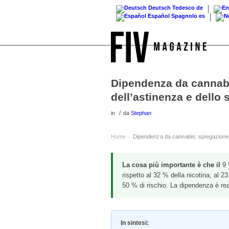
Deutsch
Tedesco
de
Español
Spagnolo
es
Dipendenza da cannabi
dell’astinenza e dello
/
in
da
Stephan
Home
Dipendenza da cannabis: spiegazione d
›
La cosa più importante è che il
9 
rispetto al 32 % della nicotina, al 23
50 % di rischio. La dipendenza è rea
In sintesi: