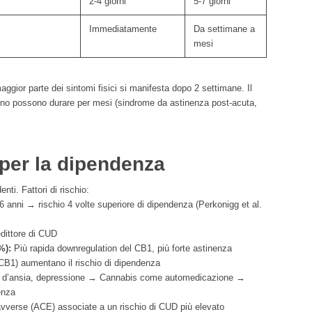
2-4 giorni
5-7 giorni
Immediatamente
Da settimane a
mesi
aggior parte dei sintomi fisici si manifesta dopo 2 settimane. Il
sonno possono durare per mesi (sindrome da astinenza post-acuta,
o per la dipendenza
nti. Fattori di rischio:
 anni → rischio 4 volte superiore di dipendenza (Perkonigg et al.
edittore di CUD
%):
Più rapida downregulation del CB1, più forte astinenza
CB1) aumentano il rischio di dipendenza
 d’ansia, depressione → Cannabis come automedicazione →
enza
 avverse (ACE) associate a un rischio di CUD più elevato