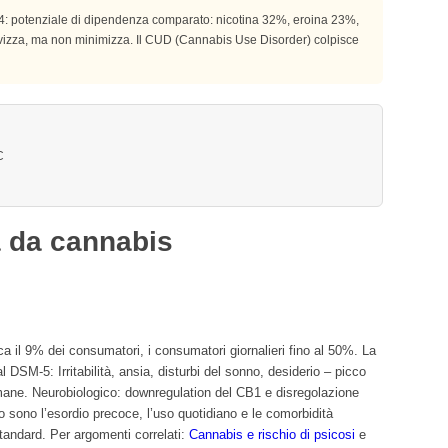
4: potenziale di dipendenza comparato: nicotina 32%, eroina 23%,
vizza, ma non minimizza. Il CUD (Cannabis Use Disorder) colpisce
C
 da cannabis
a il 9% dei consumatori, i consumatori giornalieri fino al 50%. La
DSM-5: Irritabilità, ansia, disturbi del sonno, desiderio – picco
timane. Neurobiologico: downregulation del CB1 e disregolazione
hio sono l’esordio precoce, l’uso quotidiano e le comorbidità
standard. Per argomenti correlati:
Cannabis e rischio di psicosi
e