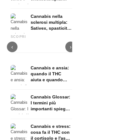
Nabilon e
Dronabinol
Cannabis nella
sclerosi multipla:
Sativex, spasticità
Cannabis e epilessia: CBD,
Produrre olio di cannabis fai
C
ed evidenze
Epidiolex e lo stato della
da te: decarbossilazione e
c
SCOPRI
ricerca
infusione
f
‹
›
Cannabis e ansia:
quando il THC
aiuta e quando
provoca ansia
Cannabis Glossar:
I termini più
importanti spiegati
in modo semplice
Cannabis e stress:
cosa fa il THC con
il cortisolo e l'asse