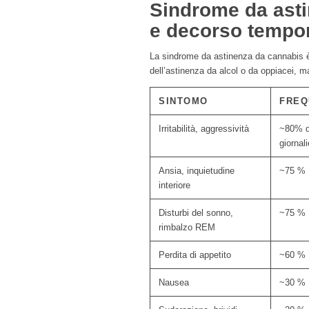
Sindrome da asti
e decorso tempo
La sindrome da astinenza da cannabis è
dell’astinenza da alcol o da oppiacei, 
SINTOMO
FREQ
Irritabilità, aggressività
~80% d
giornali
Ansia, inquietudine
~75 %
interiore
Disturbi del sonno,
~75 %
rimbalzo REM
Perdita di appetito
~60 %
Nausea
~30 %