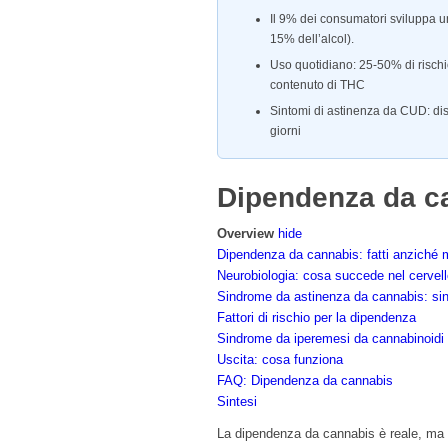
Il 9% dei consumatori sviluppa un
15% dell’alcol).
Uso quotidiano: 25-50% di rischi
contenuto di THC
Sintomi di astinenza da CUD: dist
giorni
Dipendenza da can
Overview
hide
Dipendenza da cannabis: fatti anziché m
Neurobiologia: cosa succede nel cervel
Sindrome da astinenza da cannabis: si
Fattori di rischio per la dipendenza
Sindrome da iperemesi da cannabinoidi
Uscita: cosa funziona
FAQ: Dipendenza da cannabis
Sintesi
La dipendenza da cannabis è reale, ma 