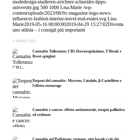
modedesign-studieren-zeichner-schneider-tipps-
university.jpg
500
1000
Lisa-Marie
/wp-
content/uploads/2023/08/fiv-magazine-logo-news-
influencer-fashion-interior-travel-real-esates.svg
Lisa-
Marie
2019-05-16 00:00:00
2019-04-29 15:27:02
Diventa
uno stilista – i consigli più importanti
CORRELATI
Cannabis Tolleranza: CB1-Downregolazione, T-Break e
Reset spieglati
Terpeni del cannabis: Myrcene, Linalolo, β-Cariofilene e
l'effetto entourage
Cannabis e cancro: effetto antitumorale, terapia palliativa
ed evidenze
Cannabis nel Parkinson: tremore, giro basale e ciò che