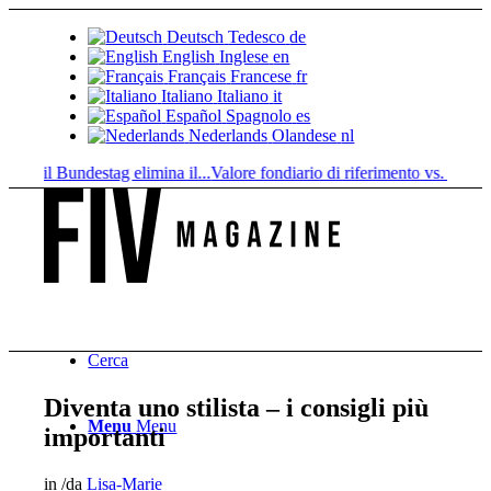
Deutsch
Tedesco
de
English
Inglese
en
Français
Francese
fr
Italiano
Italiano
it
Español
Spagnolo
es
Nederlands
Olandese
nl
a: il Bundestag elimina il...
Valore fondiario di riferimento vs. valore di..
Cerca
Diventa uno stilista – i consigli più
Menu
Menu
importanti
in
/
da
Lisa-Marie