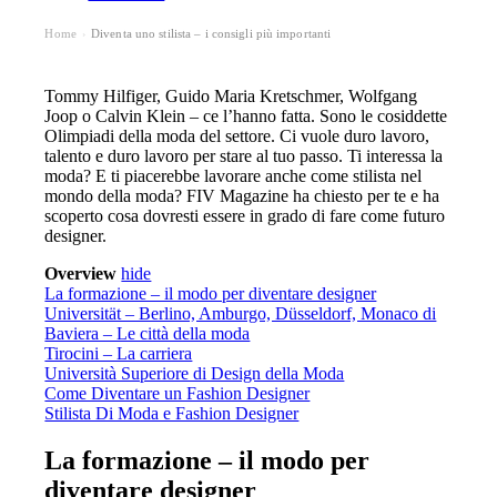
Home
Diventa uno stilista – i consigli più importanti
›
Tommy Hilfiger, Guido Maria Kretschmer, Wolfgang
Joop o Calvin Klein – ce l’hanno fatta. Sono le cosiddette
Olimpiadi della moda del settore. Ci vuole duro lavoro,
talento e duro lavoro per stare al tuo passo. Ti interessa la
moda? E ti piacerebbe lavorare anche come stilista nel
mondo della moda? FIV Magazine ha chiesto per te e ha
scoperto cosa dovresti essere in grado di fare come futuro
designer.
Overview
hide
La formazione – il modo per diventare designer
Universität – Berlino, Amburgo, Düsseldorf, Monaco di
Baviera – Le città della moda
Tirocini – La carriera
Università Superiore di Design della Moda
Come Diventare un Fashion Designer
Stilista Di Moda e Fashion Designer
La formazione – il modo per
diventare designer