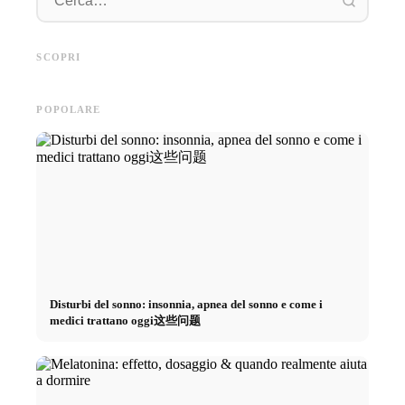
Pratica
Pubblicità su social media: Più
Inizio di carriera dopo gli
piano: 
vendite grazie al marketing
studi: Cosa cercano realmente i
retribuz
SCOPRI
online mirato
recruiter
diretto 
POPOLARE
Disturbi del sonno: insonnia, apnea del sonno e come i
medici trattano oggi这些问题