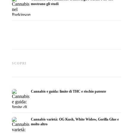
mostrano gli studi
Cannabis e ADHD: dopamina,
Cannabis nella fibromialgia:
Cannabi
automedicazione e ciò che
dolore, sonno e sistema
chemiot
SCOPRI
mostrano gli studi
endocannabinoidi
Dronab
Cannabis e guida: limite di THC e rischio patente
Cannabis varietà: OG Kush, White Widow, Gorilla Glue e
molto altro