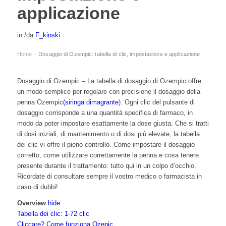
applicazione
in
/
da
F_kinski
Home
Dosaggio di Ozempic: tabella di clic, impostazione e applicazione
›
Dosaggio di Ozempic – La tabella di dosaggio di Ozempic offre
un modo semplice per regolare con precisione il dosaggio della
penna Ozempic
(siringa dimagrante
). Ogni clic del pulsante di
dosaggio corrisponde a una quantità specifica di farmaco, in
modo da poter impostare esattamente la dose giusta. Che si tratti
di dosi iniziali, di mantenimento o di dosi più elevate, la tabella
dei clic vi offre il pieno controllo. Come impostare il dosaggio
corretto, come utilizzare correttamente la penna e cosa tenere
presente durante il trattamento: tutto qui in un colpo d’occhio.
Ricordate di consultare sempre il vostro medico o farmacista in
caso di dubbi!
Overview
hide
Tabella dei clic: 1-72 clic
Cliccare? Come funziona Ozepic