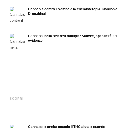
Cannabis contro il vomito e la chemioterapia: Nabilon e
Dronabinol
Cannabis nella sclerosi multipla: Sativex, spasticità ed
evidenze
Cannabis e epilessia: CBD,
Produrre olio di cannabis fai
CBD e
Epidiolex e lo stato della
da te: decarbossilazione e
canna
SCOPRI
ricerca
infusione
fare 
Cannabis e ansia: quando il THC aiuta e quando