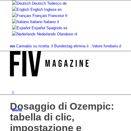
Deutsch
Tedesco
de
English
Inglese
en
Français
Francese
fr
Italiano
Italiano
it
Español
Spagnolo
es
Nederlands
Olandese
nl
News
Cannabis su ricetta: il Bundestag elimina il...
Valore fondiario di riferimen
Dosaggio di Ozempic:
Menu
tabella di clic,
impostazione e