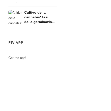
l'allattamento:
rischi
Cultivo della
cannabis: fasi
dalla germinazione
alla raccolta
FIV APP
Get the app!