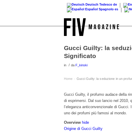
Deutsch
Tedesco
de
Español
Spagnolo
es
Gucci Guilty: la sedu
Significato
/
in
da
F_kinski
Home
Gucci Guilty: la seduzione in un prof
›
Gucci Guilty, il profumo audace della 
di esprimersi. Dal suo lancio nel 2010, 
l’eleganza anticonvenzionale di Gucci.
uno dei
profumi più famosi al mondo
.
Overview
hide
Origine di Gucci Guilty