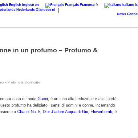
English
Inglese
en
Français
Francese
fr
Italiano
I
Nederlands
Olandese
nl
News
Cannabis su r
zione in un profumo – Profumo &
umo – Profumo & Significato
rinomata casa di moda
Gucci
, è un inno alla seduzione e alla libertà
questo profumo ha deliziato i sensi di uomini e donne, incarnando
 Insieme a
Chanel No. 5
,
Dior J’adore
Acqua di Gio
,
Flowerbomb
, è