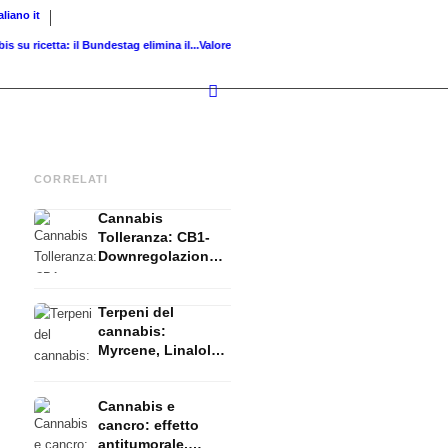
taliano
it
icetta: il Bundestag elimina il...
Valore fondiario di riferimento vs. valore di...
Infused 
CORRELATI
Cannabis
Tolleranza: CB1-
Downregolazione,
T-Break e Reset
spieglati
Terpeni del
cannabis:
Myrcene, Linalolo,
β-Cariofilene e
l'effetto entourage
Cannabis e
cancro: effetto
antitumorale,