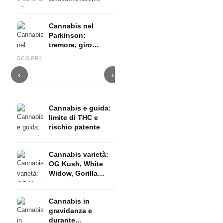
terapia palliativa
ed evidenze
Cannabis nel
Parkinson:
tremore, giro
Cannabis e ADHD: dopamina,
Cannabis nella fibromialgia:
C
basale e ciò che
automedicazione e ciò che
dolore, sonno e sistema
c
SCOPRI
mostrano gli studi
mostrano gli studi
endocannabinoidi
D
‹
›
Cannabis e guida:
limite di THC e
rischio patente
Cannabis varietà:
OG Kush, White
Widow, Gorilla
Glue e molto altro
Cannabis in
gravidanza e
durante