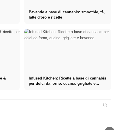
Bevande a base di cannabis: smoothie, tè,
latte d'oro e ricette
re &
Infused Kitchen: Ricette a base di cannabis
per dolci da forno, cucina, grigliate e
bevande
Pratica presso
aziende di
Finanziare gli
primo piano:
studi nel 2026:
Stressursachen
opportunità,
Deutschlandstipendium,
Cortisolo:
Die häufigsten
retribuzione e il
BAföG e
L'ormone dello
Auslöser bei
percorso
consigli
stress, la sua
Arbeit,
diretto verso la
intelligenti per
azione e come
Beziehung und
carriera
risparmiare
ridurlo
Finanzen