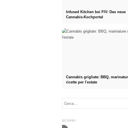
Infused Kitchen bei FIV: Das neue
Cannabis-Kochportal
Cannabis grigliate: BBQ, marinatu
ricette per l'estate
Pubblicità su
Inizio di
social media:
carriera dopo
Più vendite
gli studi: Cosa
grazie al
cercano
marketing
realmente i
SCOPRI
online mirato
recruiter