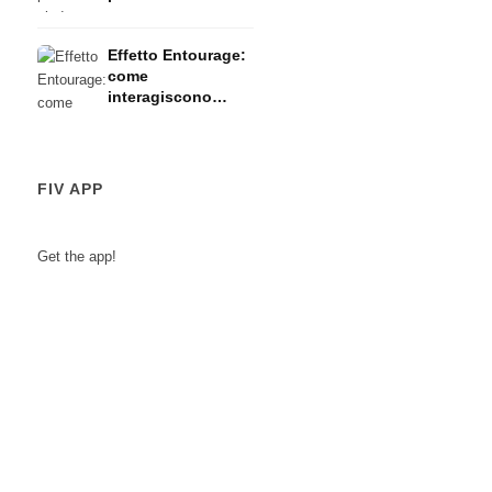
dolori mestruali
Effetto Entourage:
come
interagiscono
cannabinoidi e
terpeni
FIV APP
Get the app!