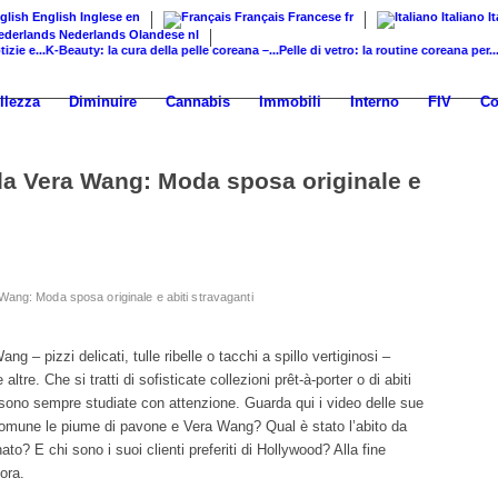
English
Inglese
en
Français
Francese
fr
Italiano
I
Nederlands
Olandese
nl
..
K-Beauty: la cura della pelle coreana –...
Pelle di vetro: la routine coreana per...
Prodo
llezza
Diminuire
Cannabis
Immobili
Interno
FIV
Co
 da Vera Wang: Moda sposa originale e
 Wang: Moda sposa originale e abiti stravaganti
ang – pizzi delicati, tulle ribelle o tacchi a spillo vertiginosi –
tre. Che si tratti di sofisticate collezioni prêt-à-porter o di abiti
g sono sempre studiate con attenzione. Guarda qui i video delle sue
 comune le piume di pavone e Vera Wang? Qual è stato l’abito da
o? E chi sono i suoi clienti preferiti di Hollywood? Alla fine
ora.