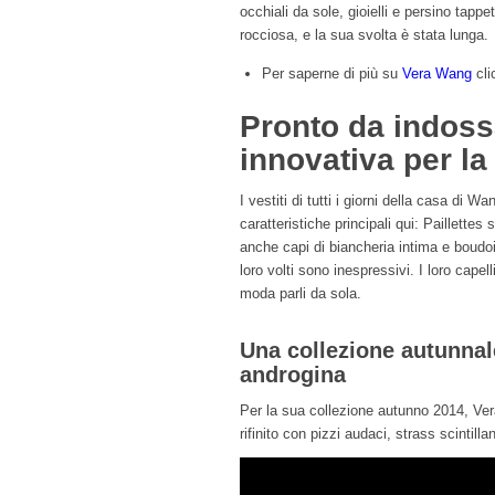
occhiali da sole, gioielli e persino tapp
rocciosa, e la sua svolta è stata lunga.
Per saperne di più su
Vera Wang
cli
Pronto da indoss
innovativa per la v
I vestiti di tutti i giorni della casa di
caratteristiche principali qui: Paillettes 
anche capi di biancheria intima e boudoi
loro volti sono inespressivi. I loro cape
moda parli da sola.
Una collezione autunnal
androgina
Per la sua collezione autunno 2014, Vera
rifinito con pizzi audaci, strass scintilla