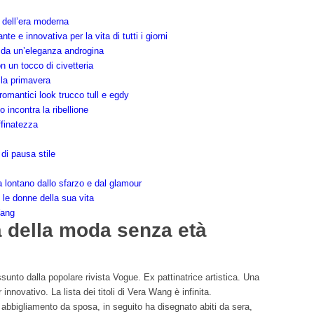
 dell’era moderna
 e innovativa per la vita di tutti i giorni
 da un’eleganza androgina
on un tocco di civetteria
 la primavera
romantici look trucco tull e egdy
 incontra la ribellione
ffinatezza
di pausa stile
 lontano dallo sfarzo e dal glamour
e le donne della sua vita
Wang
 della moda senza età
sunto dalla popolare rivista Vogue. Ex pattinatrice artistica. Una
nnovativo. La lista dei titoli di Vera Wang è infinita.
e abbigliamento da sposa, in seguito ha disegnato abiti da sera,