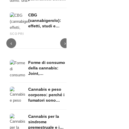
marche e dei
modelli migliori
CBG
(cannabigerolo):
effetti, studi e
Decarbossilazione della
Guardaroba a capsule:
C
applicazioni
cannabis: attivazione del
costruire il guardaroba di
r
SCOPRI
THCA in THC
base perfetto
a
‹
›
Forme di consumo
della cannabis:
Joint,
vaporizzatore, olio
e concentrati
Cannabis e peso
corporeo: perché i
fumatori sono
magri
Cannabis per la
sindrome
premestruale e i