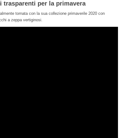
i trasparenti per la primavera
almente tornata con la sua collezione primaverile 2020 con
cchi a zeppa vertiginosi.