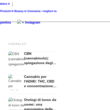
taliano
it
tti K-Beauty in Germania: i migliori marchi...
Colori del Pomerania: Tutti i colori del...
A
pertina
< Instagram
CORRELATI
CBN
(cannabinolo):
spiegazione degli
effetti e del
sedativo del sonno
Cannabis per
l'ADHD: THC, CBD
e concentrazione -
Studi
Orologi di lusso da
uomo: una
panoramica delle