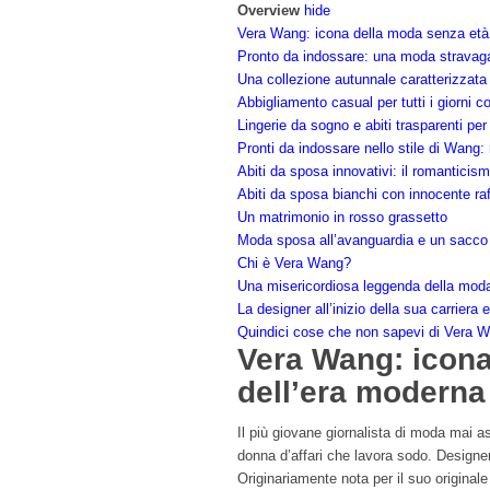
Overview
hide
Vera Wang: icona della moda senza età
Pronto da indossare: una moda stravagante
Una collezione autunnale caratterizzata
Abbigliamento casual per tutti i giorni c
Lingerie da sogno e abiti trasparenti per
Pronti da indossare nello stile di Wang: 
Abiti da sposa innovativi: il romanticismo
Abiti da sposa bianchi con innocente ra
Un matrimonio in rosso grassetto
Moda sposa all’avanguardia e un sacco 
Chi è Vera Wang?
Una misericordiosa leggenda della moda
La designer all’inizio della sua carriera 
Quindici cose che non sapevi di Vera 
Vera Wang: icona
dell’era moderna
Il più giovane giornalista di moda mai as
donna d’affari che lavora sodo. Designer i
Originariamente nota per il suo original