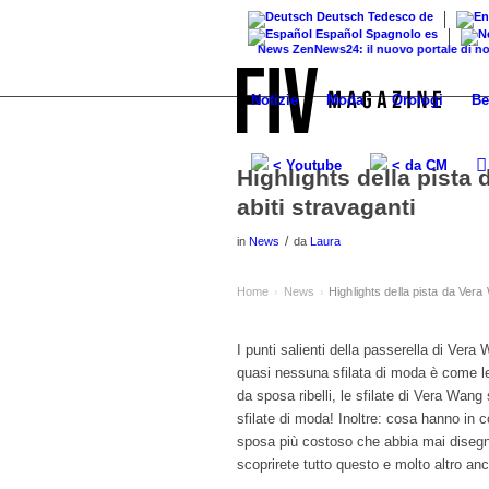
Deutsch
Tedesco
de
Español
Spagnolo
es
News
ZenNews24: il nuovo portale di notizie e.
Notizie
Moda
Orologi
Be
< Youtube
< da CM
Highlights della pista
abiti stravaganti
/
in
News
da
Laura
Home
News
Highlights della pista da Vera
›
›
I punti salienti della passerella di Vera W
quasi nessuna sfilata di moda è come le al
da sposa ribelli, le sfilate di Vera Wan
sfilate di moda! Inoltre: cosa hanno in
sposa più costoso che abbia mai disegnat
scoprirete tutto questo e molto altro anc