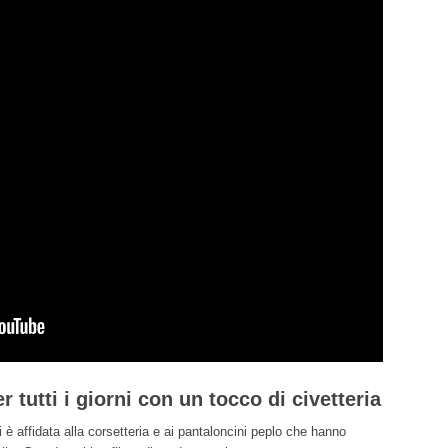
 tutti i giorni con un tocco di civetteria
è affidata alla corsetteria e ai pantaloncini peplo che hanno