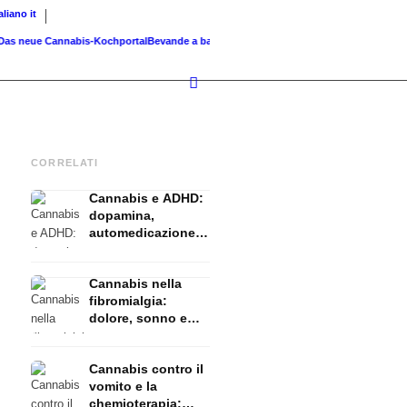
taliano
it
s neue Cannabis-Kochportal
Bevande a base di cannabis: smoothie, tè,...
Cannabis grigl
CORRELATI
Cannabis e ADHD:
dopamina,
automedicazione e
ciò che mostrano
gli studi
Cannabis nella
fibromialgia:
dolore, sonno e
sistema
endocannabinoidi
Cannabis contro il
vomito e la
chemioterapia: