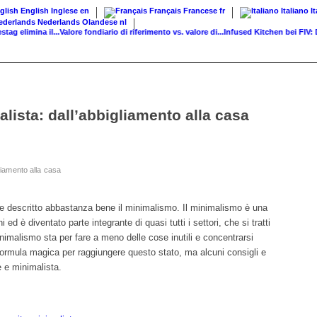
English
Inglese
en
Français
Francese
fr
Italiano
I
Nederlands
Olandese
nl
elimina il...
Valore fondiario di riferimento vs. valore di...
Infused Kitchen bei FIV: Da
alista: dall’abbigliamento alla casa
gliamento alla casa
e descritto abbastanza bene il minimalismo. Il minimalismo è una
 ed è diventato parte integrante di quasi tutti i settori, che si tratti
 minimalismo sta per fare a meno delle cose inutili e concentrarsi
formula magica per raggiungere questo stato, ma alcuni consigli e
le e minimalista.