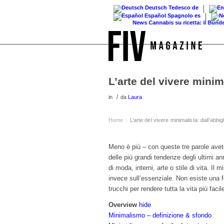
Deutsch
Tedesco
de
Español
Spagnolo
es
News
Cannabis su ricetta: il Bundestag 
L’arte del vivere minim
/
in
da
Laura
Home
L’arte del vivere minimalista: dall’abbi
›
Meno è più – con queste tre parole avet
delle più grandi tendenze degli ultimi anni
di moda, interni, arte o stile di vita. Il
invece sull’essenziale. Non esiste una 
trucchi per rendere tutta la vita più faci
Overview
hide
Minimalismo – definizione & sfondo