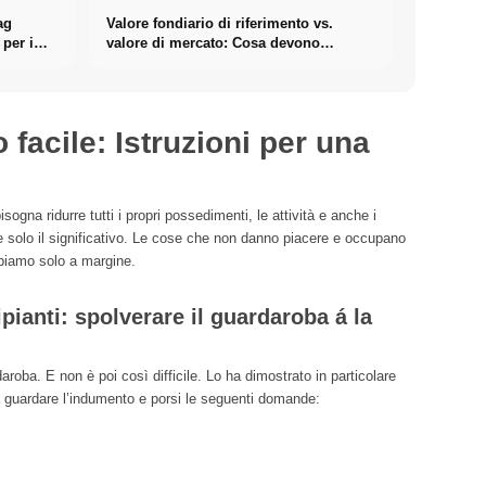
ag
Valore fondiario di riferimento vs.
 per i
valore di mercato: Cosa devono
realmente sapere gli investitori sugli
Immobili
facile: Istruzioni per una
ogna ridurre tutti i propri possedimenti, le attività e anche i
e solo il significativo. Le cose che non danno piacere e occupano
bbiamo solo a margine.
pianti: spolverare il guardaroba á la
roba. E non è poi così difficile. Lo ha dimostrato in particolare
 guardare l’indumento e porsi le seguenti domande: