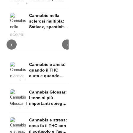
Nabilon e
Dronabinol
Cannabis nella
sclerosi multipla:
Sativex, spasticità
Cannabis e epilessia: CBD,
Produrre olio di cannabis fai
C
ed evidenze
Epidiolex e lo stato della
da te: decarbossilazione e
c
SCOPRI
ricerca
infusione
f
‹
›
Cannabis e ansia:
quando il THC
aiuta e quando
provoca ansia
Cannabis Glossar:
I termini più
importanti spiegati
in modo semplice
Cannabis e stress:
cosa fa il THC con
il cortisolo e l'asse