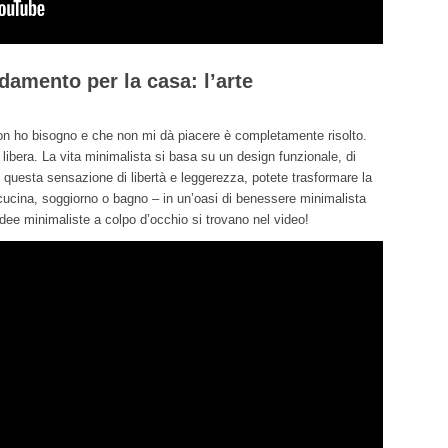
edamento per la casa: l’arte
non ho bisogno e che non mi dà piacere è completamente risolto.
e libera. La vita minimalista si basa su un design funzionale, di
i questa sensazione di libertà e leggerezza, potete trasformare la
cucina, soggiorno o bagno – in un’oasi di benessere minimalista
idee minimaliste a colpo d’occhio si trovano nel video!