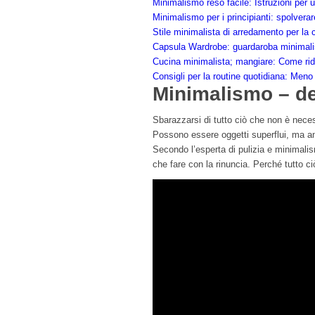
Minimalismo reso facile: Istruzioni per 
Minimalismo per i principianti: spolvera
Stile minimalista di arredamento per la c
Capsula Wardrobe: guardaroba minimali
Cucina minimalista; mangiare: Come ridi
Consigli per la routine quotidiana: Meno
Minimalismo – de
Sbarazzarsi di tutto ciò che non è neces
Possono essere oggetti superflui, ma an
Secondo l’esperta di pulizia e minimalis
che fare con la rinuncia. Perché tutto c