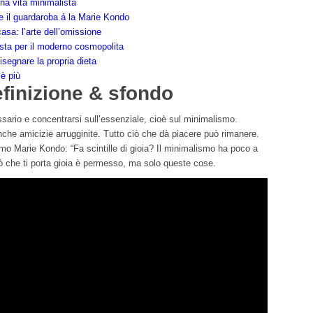
una vita minimalista
re il guardaroba á la Marie Kondo
asa: l’arte dell’omissione
sta per il moderno cosmopolita
segnare la propria dieta
 è più
finizione & sfondo
sario e concentrarsi sull’essenziale, cioè sul minimalismo.
che amicizie arrugginite. Tutto ciò che dà piacere può rimanere.
mo Marie Kondo: “Fa scintille di gioia? Il minimalismo ha poco a
iò che ti porta gioia è permesso, ma solo queste cose.