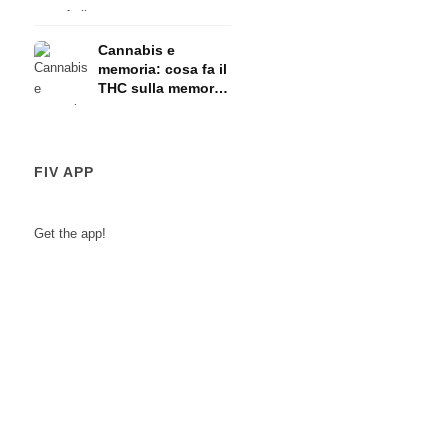
HPA
Cannabis e
memoria: cosa fa il
THC sulla memoria
a breve termine
FIV APP
Get the app!