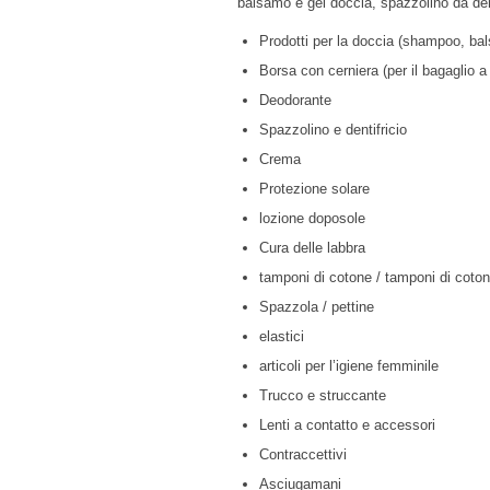
balsamo e gel doccia, spazzolino da den
Prodotti per la doccia (shampoo, ba
Borsa con cerniera (per il bagaglio 
Deodorante
Spazzolino e dentifricio
Crema
Protezione solare
lozione doposole
Cura delle labbra
tamponi di cotone / tamponi di coto
Spazzola / pettine
elastici
articoli per l’igiene femminile
Trucco e struccante
Lenti a contatto e accessori
Contraccettivi
Asciugamani