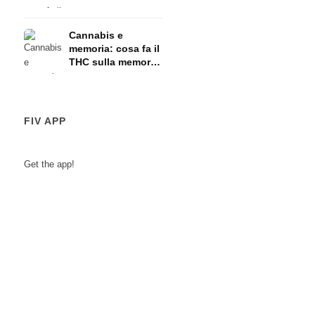
HPA
Cannabis e
memoria: cosa fa il
THC sulla memoria
a breve termine
FIV APP
Get the app!