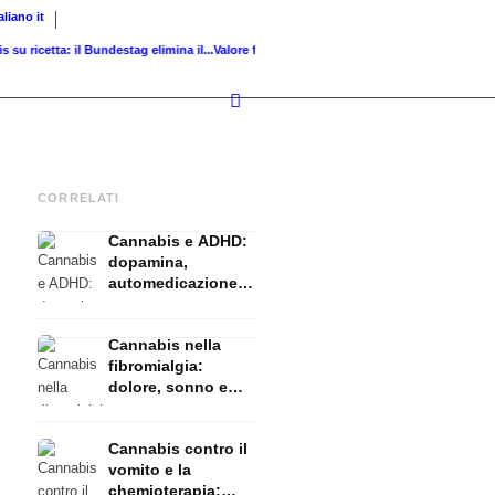
taliano
it
cetta: il Bundestag elimina il...
Valore fondiario di riferimento vs. valore di...
Infused K
CORRELATI
Cannabis e ADHD:
dopamina,
automedicazione e
ciò che mostrano
gli studi
Cannabis nella
fibromialgia:
dolore, sonno e
sistema
endocannabinoidi
Cannabis contro il
vomito e la
chemioterapia: