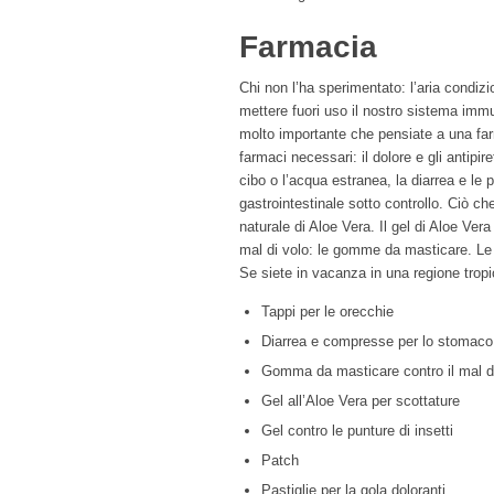
Farmacia
Chi non l’ha sperimentato: l’aria condiz
mettere fuori uso il nostro sistema imm
molto importante che pensiate a una far
farmaci necessari: il dolore e gli antipir
cibo o l’acqua estranea, la diarrea e le p
gastrointestinale sotto controllo. Ciò c
naturale di Aloe Vera. Il gel di Aloe Vera
mal di volo: le gomme da masticare. Le 
Se siete in vacanza in una regione tropic
Tappi per le orecchie
Diarrea e compresse per lo stomaco
Gomma da masticare contro il mal d
Gel all’Aloe Vera per scottature
Gel contro le punture di insetti
Patch
Pastiglie per la gola doloranti