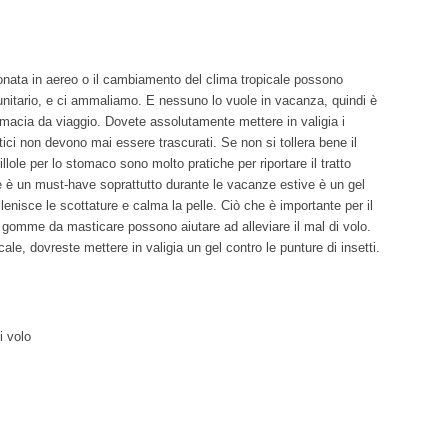
ionata in aereo o il cambiamento del clima tropicale possono
unitario, e ci ammaliamo. E nessuno lo vuole in vacanza, quindi è
macia da viaggio. Dovete assolutamente mettere in valigia i
etici non devono mai essere trascurati. Se non si tollera bene il
illole per lo stomaco sono molto pratiche per riportare il tratto
he è un must-have soprattutto durante le vacanze estive è un gel
 lenisce le scottature e calma la pelle. Ciò che è importante per il
gomme da masticare possono aiutare ad alleviare il mal di volo.
ale, dovreste mettere in valigia un gel contro le punture di insetti.
i volo