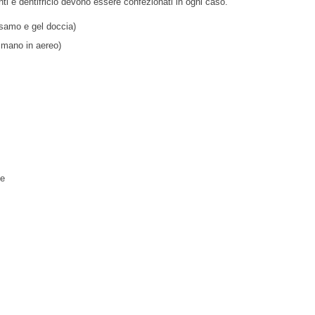
ti e dentifricio devono essere confezionati in ogni caso.
lsamo e gel doccia)
a mano in aereo)
ne