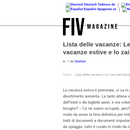
Deutsch
Tedesco
de
Español
Spagnolo
es
Lista delle vacanze: Le 
vacanze estive e lo zai
/
in
da
Stephan
Home
Lista delle vacanze: Le cose più importa
›
La vacanza estiva è prenotata, si va in u
divertimento aumenta. La tanto attesa vac
dell’hotel o dei biglietti aerei, e ora vo
bisogno? – Ce ne siamo occupati, perché
modo da avere la lista definitiva per imb
tratti di documenti e documenti importan
da spiaggia, tutto è curato in modo da no