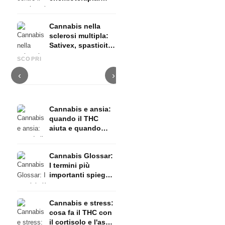
Nabilon e
Dronabinol
Cannabis nella
sclerosi multipla:
Sativex, spasticità
Cannabis e epilessia: CBD,
Produrre olio di cannabis fai
C
ed evidenze
Epidiolex e lo stato della
da te: decarbossilazione e
c
SCOPRI
ricerca
infusione
f
‹
›
Cannabis e ansia:
quando il THC
aiuta e quando
provoca ansia
Cannabis Glossar:
I termini più
importanti spiegati
in modo semplice
Cannabis e stress:
cosa fa il THC con
il cortisolo e l'asse