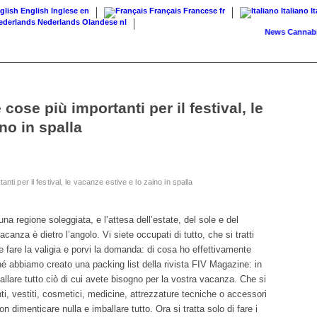
English
Inglese
en
Français
Francese
fr
Italiano
I
Nederlands
Olandese
nl
News
Cannabis su ri
cose più importanti per il festival, le
no in spalla
nti per il festival, le vacanze estive e lo zaino in spalla
na regione soleggiata, e l’attesa dell’estate, del sole e del
anza è dietro l’angolo. Vi siete occupati di tutto, che si tratti
lete fare la valigia e porvi la domanda: di cosa ho effettivamente
 abbiamo creato una packing list della rivista FIV Magazine: in
allare tutto ciò di cui avete bisogno per la vostra vacanza. Che si
ti, vestiti, cosmetici, medicine, attrezzature tecniche o accessori
n dimenticare nulla e imballare tutto. Ora si tratta solo di fare i