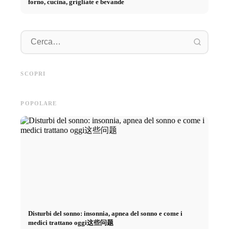
forno, cucina, grigliate e bevande
Pratica
Pubblicità su social media: Più
Inizio di carriera dopo gli
piano: 
vendite grazie al marketing
studi: Cosa cercano realmente i
retribuz
SCOPRI
online mirato
recruiter
diretto 
POPOLARE
Disturbi del sonno: insonnia, apnea del sonno e come i
medici trattano oggi这些问题