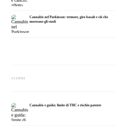
Cannabis nel Parkinson: tremore, giro basale e ciò che
mostrano gli studi
Cannabis e ADHD: dopamina,
Cannabis nella fibromialgia:
Cannabi
automedicazione e ciò che
dolore, sonno e sistema
chemiot
SCOPRI
mostrano gli studi
endocannabinoidi
Dronab
Cannabis e guida: limite di THC e rischio patente