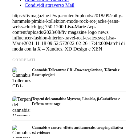
Condividi attraverso Mail
https://fivmagazine.it/wp-content/uploads/2018/09/cathy-
hummels-pimkie-kollektion-mode-rock-rot-jacke-jeans-
weiss-clutch.jpg
750
1200
Lisa-Marie
/wp-
content/uploads/2023/08/fiv-magazine-logo-news-
influencer-fashion-interior-travel-real-esates.svg
Lisa-
Marie
2021-11-18 09:52:57
2022-02-26 17:44:00
Marchi di
moda con la X – Xandres, XD Design e XEN
CORRELATI
Cannabis Tolleranza: CB1-Downregolazione, T-Break e
Reset spieglati
Terpeni del cannabis: Myrcene, Linalolo, β-Cariofilene e
l'effetto entourage
Cannabis e cancro: effetto antitumorale, terapia palliativa
ed evidenze