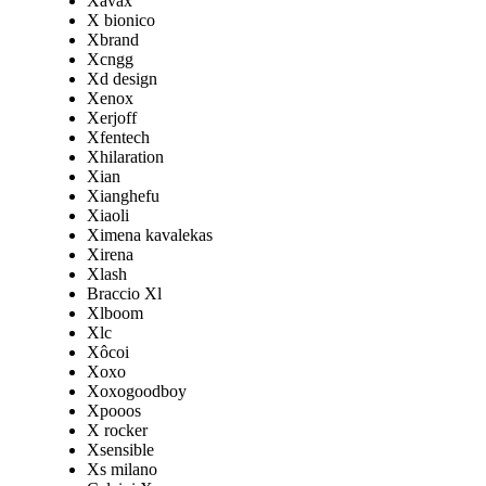
Xavax
X bionico
Xbrand
Xcngg
Xd design
Xenox
Xerjoff
Xfentech
Xhilaration
Xian
Xianghefu
Xiaoli
Ximena kavalekas
Xirena
Xlash
Braccio Xl
Xlboom
Xlc
Xôcoi
Xoxo
Xoxogoodboy
Xpooos
X rocker
Xsensible
Xs milano