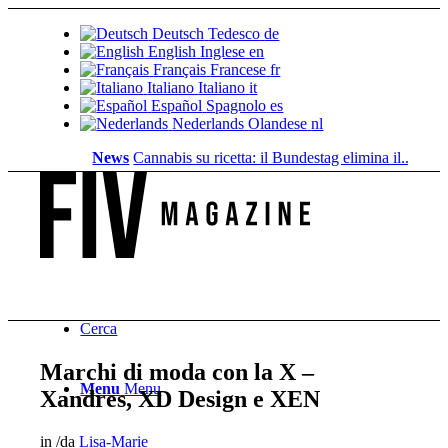
Deutsch
Tedesco
de
English
Inglese
en
Français
Francese
fr
Italiano
Italiano
it
Español
Spagnolo
es
Nederlands
Olandese
nl
News
Cannabis su ricetta: il Bundestag elimina il...
Valore fo
Cerca
Marchi di moda con la X –
Menu
Menu
Xandres, XD Design e XEN
in
/
da
Lisa-Marie