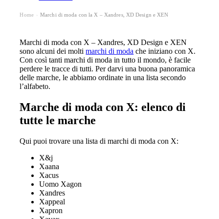
Home
Marchi di moda con la X – Xandres, XD Design e XEN
›
Marchi di moda con X – Xandres, XD Design e XEN
sono alcuni dei molti
marchi di moda
che iniziano con X.
Con così tanti marchi di moda in tutto il mondo, è facile
perdere le tracce di tutti. Per darvi una buona panoramica
delle marche, le abbiamo ordinate in una lista secondo
l’alfabeto.
Marche di moda con X: elenco di
tutte le marche
Qui puoi trovare una lista di marchi di moda con X:
X&j
Xaana
Xacus
Uomo Xagon
Xandres
Xappeal
Xapron