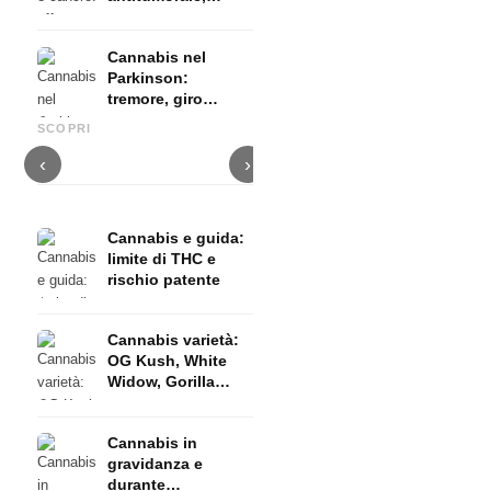
terapia palliativa
ed evidenze
Cannabis nel
Parkinson:
tremore, giro
Cannabis e ADHD: dopamina,
Cannabis nella fibromialgia:
C
basale e ciò che
automedicazione e ciò che
dolore, sonno e sistema
c
SCOPRI
mostrano gli studi
mostrano gli studi
endocannabinoidi
D
‹
›
Cannabis e guida:
limite di THC e
rischio patente
Cannabis varietà:
OG Kush, White
Widow, Gorilla
Glue e molto altro
Cannabis in
gravidanza e
durante