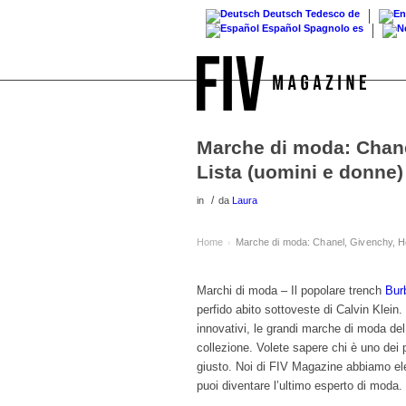
Deutsch
Tedesco
de
Español
Spagnolo
es
Marche di moda: Chane
Lista (uomini e donne)
/
in
da
Laura
Home
Marche di moda: Chanel, Givenchy, H
›
Marchi di moda – Il popolare trench
Bur
perfido abito sottoveste di Calvin Klein.
innovativi, le grandi marche di moda de
collezione. Volete sapere chi è uno dei 
giusto. Noi di FIV Magazine abbiamo el
puoi diventare l’ultimo esperto di moda.