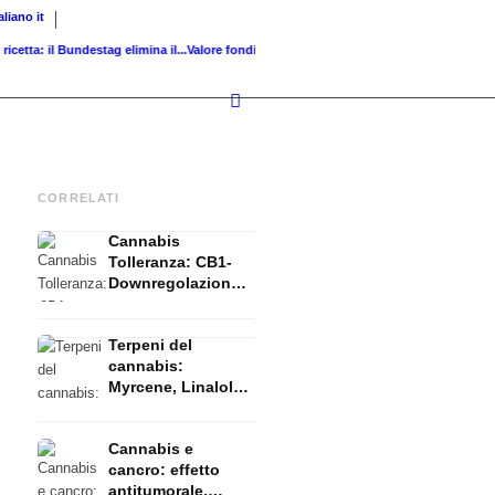
taliano
it
a: il Bundestag elimina il...
Valore fondiario di riferimento vs. valore di...
Infused Kitch
CORRELATI
Cannabis
Tolleranza: CB1-
Downregolazione,
T-Break e Reset
spieglati
Terpeni del
cannabis:
Myrcene, Linalolo,
β-Cariofilene e
l'effetto entourage
Cannabis e
cancro: effetto
antitumorale,