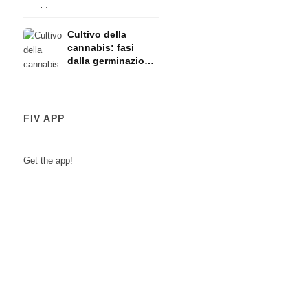
l'allattamento:
rischi
Cultivo della
cannabis: fasi
dalla germinazione
alla raccolta
FIV APP
Get the app!