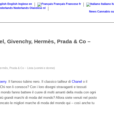
English
Inglese
en
Français
Francese
fr
Italiano
I
Nederlands
Olandese
nl
News
Cannabis su ricett
l, Givenchy, Hermès, Prada & Co –
ermès, Prada & Co – Lista (uomini e donne)
berry
. Il famoso tubino nero. Il classico tailleur di
Chanel
o il
 Chi non li conosce? Con i loro disegni stravaganti e tessuti
l mondo fanno battere il cuore di molti amanti della moda con ogni
più grandi marchi di moda del mondo? Allora siete venuti nel posto
encato le migliori marche di moda del mondo qui – così anche tu