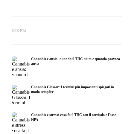
Cannabis e epilessia: CBD,
Produrre olio di cannabis fai
CBD e p
Epidiolex e lo stato della
da te: decarbossilazione e
cannabi
SCOPRI
ricerca
infusione
fare in
Cannabis e ansia: quando il THC aiuta e quando provoca
ansia
Cannabis Glossar: I termini più importanti spiegati in
modo semplice
Cannabis e stress: cosa fa il THC con il cortisolo e l'asse
HPA