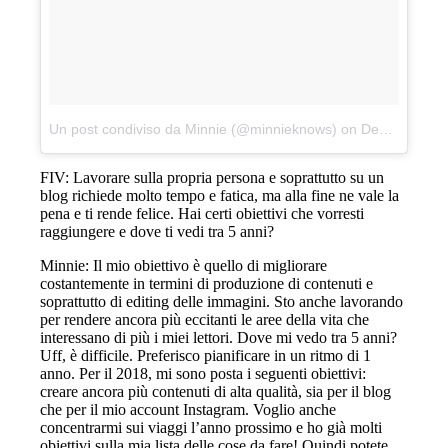
Un post condiviso da Minnie (@minnieknows)
on
Dec 11, 2017 at 11:18 PST
FIV: Lavorare sulla propria persona e soprattutto su un
blog richiede molto tempo e fatica, ma alla fine ne vale la
pena e ti rende felice. Hai certi obiettivi che vorresti
raggiungere e dove ti vedi tra 5 anni?
Minnie: Il mio obiettivo è quello di migliorare
costantemente in termini di produzione di contenuti e
soprattutto di editing delle immagini. Sto anche lavorando
per rendere ancora più eccitanti le aree della vita che
interessano di più i miei lettori. Dove mi vedo tra 5 anni?
Uff, è difficile. Preferisco pianificare in un ritmo di 1
anno. Per il 2018, mi sono posta i seguenti obiettivi:
creare ancora più contenuti di alta qualità, sia per il blog
che per il mio account Instagram. Voglio anche
concentrarmi sui viaggi l’anno prossimo e ho già molti
obiettivi sulla mia lista delle cose da fare! Quindi potete