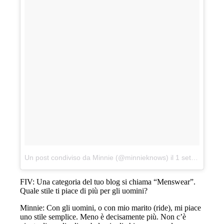
Un post condiviso da Minnie (@minnieknows)
il
1 settembre 2017 alle 6:49 PDT
FIV: Una categoria del tuo blog si chiama “Menswear”.
Quale stile ti piace di più per gli uomini?
Minnie: Con gli uomini, o con mio marito (ride), mi piace
uno stile semplice. Meno è decisamente più. Non c’è