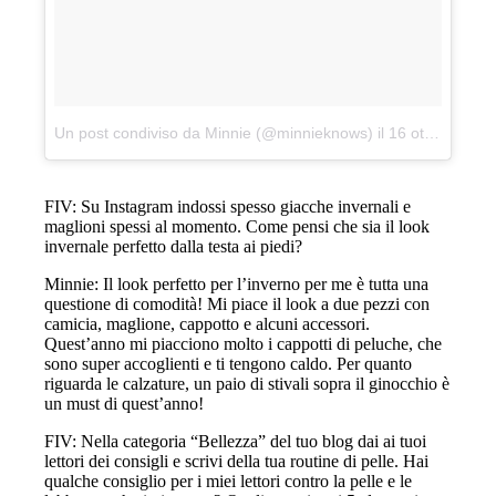
Un post condiviso da Minnie (@minnieknows)
il
16 ottobre 2017 alle 2:29 PDT
FIV: Su Instagram indossi spesso giacche invernali e
maglioni spessi al momento. Come pensi che sia il look
invernale perfetto dalla testa ai piedi?
Minnie: Il look perfetto per l’inverno per me è tutta una
questione di comodità! Mi piace il look a due pezzi con
camicia, maglione, cappotto e alcuni accessori.
Quest’anno mi piacciono molto i cappotti di peluche, che
sono super accoglienti e ti tengono caldo. Per quanto
riguarda le calzature, un paio di stivali sopra il ginocchio è
un must di quest’anno!
FIV: Nella categoria “Bellezza” del tuo blog dai ai tuoi
lettori dei consigli e scrivi della tua routine di pelle. Hai
qualche consiglio per i miei lettori contro la pelle e le