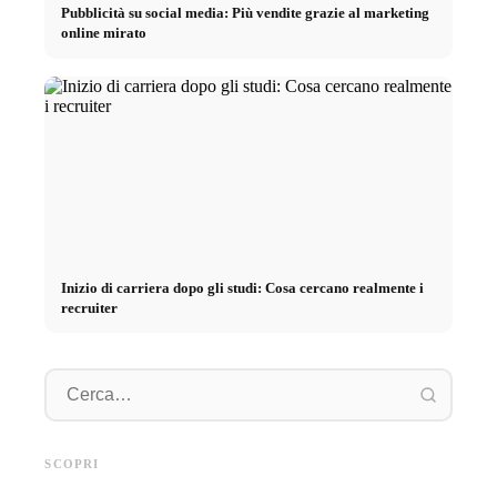
Pubblicità su social media: Più vendite grazie al marketing
online mirato
Inizio di carriera dopo gli studi: Cosa cercano realmente i
recruiter
Pratica presso aziende di primo
Finanziare gli studi nel 2026:
piano: opportunità,
Deutschlandstipendium, BAföG
Cortiso
retribuzione e il percorso
e consigli intelligenti per
stress, 
SCOPRI
diretto verso la carriera
risparmiare
ridurlo