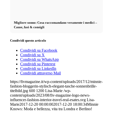
Migliore sonno: Cosa raccomandano veramente i medici –
Cause, fasi & consigli
Condividi questo articolo
Condividi su Facebook
Condividi su X
Condividi su WhatsApp
Condividi su Pinterest
Condividi su LinkedIn
Condividi attraverso Mail
https://fivmagazine.it/wp-content/uploads/2017/12/minnie-
fashion-bloggerin-stylisch-elegant-tasche-sonnenbrille-
titelbild.jpg
600
1200
Lisa-Marie
/wp-
content/uploads/2023/08/fiv-magazine-logo-news-
influencer-fashion-interior-travel-real-esates.svg
Lisa-
Marie
2017-12-20 00:00:00
2017-12-20 18:00:34
Minnie
Knows: Moda e bellezza, vita tra Londra e Berlino!