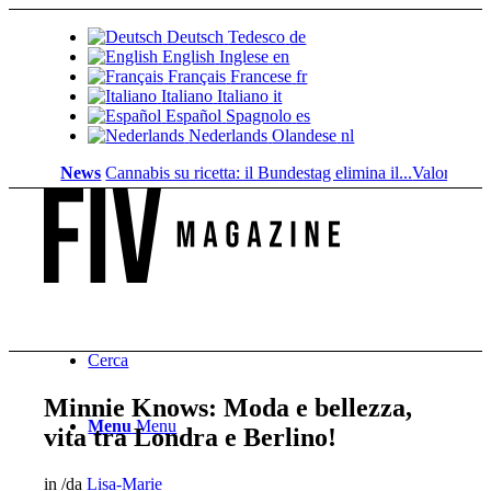
Deutsch
Tedesco
de
English
Inglese
en
Français
Francese
fr
Italiano
Italiano
it
Español
Spagnolo
es
Nederlands
Olandese
nl
News
Cannabis su ricetta: il Bundestag elimina il...
Valore fondiario 
Cerca
Minnie Knows: Moda e bellezza,
Menu
Menu
vita tra Londra e Berlino!
in
/
da
Lisa-Marie