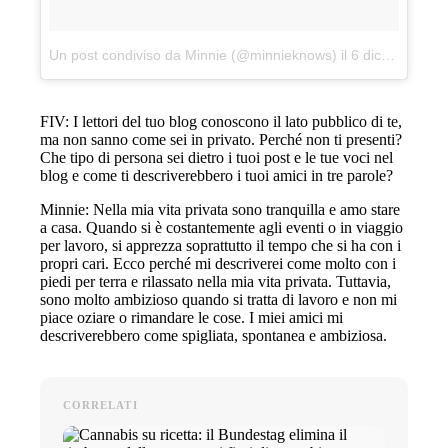
Un post condiviso da Minnie (@minnieknows)
il
6 dicembre 2017 alle 3:23 PST
FIV: I lettori del tuo blog conoscono il lato pubblico di te,
ma non sanno come sei in privato. Perché non ti presenti?
Che tipo di persona sei dietro i tuoi post e le tue voci nel
blog e come ti descriverebbero i tuoi amici in tre parole?
Minnie: Nella mia vita privata sono tranquilla e amo stare
a casa. Quando si è costantemente agli eventi o in viaggio
per lavoro, si apprezza soprattutto il tempo che si ha con i
propri cari. Ecco perché mi descriverei come molto con i
piedi per terra e rilassato nella mia vita privata. Tuttavia,
sono molto ambizioso quando si tratta di lavoro e non mi
piace oziare o rimandare le cose. I miei amici mi
descriverebbero come spigliata, spontanea e ambiziosa.
CORRELATI