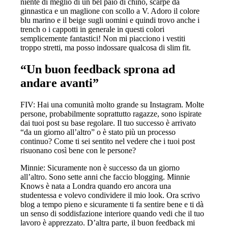
niente di meglio di un bel paio di chino, scarpe da
ginnastica e un maglione con scollo a V. Adoro il colore
blu marino e il beige sugli uomini e quindi trovo anche i
trench o i cappotti in generale in questi colori
semplicemente fantastici! Non mi piacciono i vestiti
troppo stretti, ma posso indossare qualcosa di slim fit.
“Un buon feedback sprona ad
andare avanti”
FIV: Hai una comunità molto grande su Instagram. Molte
persone, probabilmente soprattutto ragazze, sono ispirate
dai tuoi post su base regolare. Il tuo successo è arrivato
“da un giorno all’altro” o è stato più un processo
continuo? Come ti sei sentito nel vedere che i tuoi post
risuonano così bene con le persone?
Minnie: Sicuramente non è successo da un giorno
all’altro. Sono sette anni che faccio blogging. Minnie
Knows è nata a Londra quando ero ancora una
studentessa e volevo condividere il mio look. Ora scrivo
blog a tempo pieno e sicuramente ti fa sentire bene e ti dà
un senso di soddisfazione interiore quando vedi che il tuo
lavoro è apprezzato. D’altra parte, il buon feedback mi