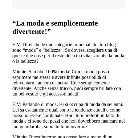
investitori sugli Immobili
“La moda è semplicemente
divertente!”
FIV: Direi che le due categorie principali del tuo blog
sono “moda” e “bellezza”. Se dovessi scegliere una di
queste due cose per il resto della tua vita, sarebbe la moda
o la bellezza?
Minnie: Sarebbe 100% moda! Con la moda posso
esprimere me stessa e avere infinite possibilità di
reinventarmi ancora e ancora. Ed è semplicemente
divertente. Anche senza trucco, puoi sempre brillare con
un bel vestito e gli accessori adatti!
FIV: Parlando di moda, lei si occupa di moda da sei anni.
Lei sa esattamente quali sono le tendenze attuali e come
possono essere combinate. Hai i tuoi preferiti in fatto di
moda e ci sono dei pezzi che non dovrebbero mancare nel
tuo guardaroba, soprattutto in inverno?
Minnie: Quest’inverno non posso fare a meno di un