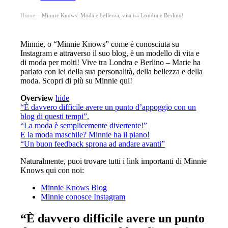
Home
Minnie Knows: Moda e bellezza, vita tra Londra e Berlino!
›
Minnie, o “Minnie Knows” come è conosciuta su
Instagram e attraverso il suo blog, è un modello di vita e
di moda per molti! Vive tra Londra e Berlino – Marie ha
parlato con lei della sua personalità, della bellezza e della
moda. Scopri di più su Minnie qui!
Overview
hide
“È davvero difficile avere un punto d’appoggio con un
blog di questi tempi”.
“La moda è semplicemente divertente!”
E la moda maschile? Minnie ha il piano!
“Un buon feedback sprona ad andare avanti”
Naturalmente, puoi trovare tutti i link importanti di Minnie
Knows qui con noi:
Minnie Knows Blog
Minnie conosce Instagram
“È davvero difficile avere un punto