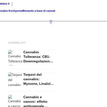
taliano
it
bis-Kochportal
Bevande a base di cannabis: smoothie, tè,...
Cannabis grigliate: BBQ, mar
CORRELATI
Cannabis
Tolleranza: CB1-
Downregolazione,
T-Break e Reset
spieglati
Terpeni del
cannabis:
Myrcene, Linalolo,
β-Cariofilene e
l'effetto entourage
Cannabis e
cancro: effetto
antitumorale,