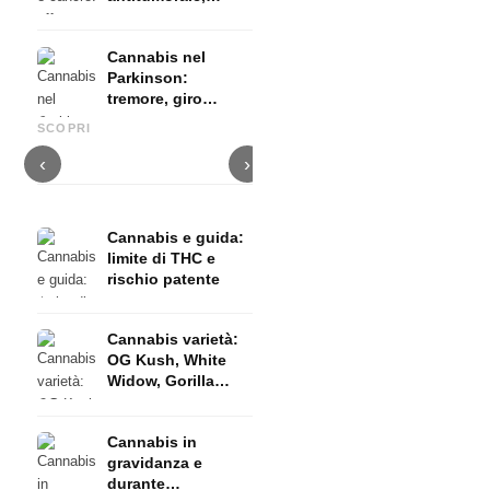
terapia palliativa
ed evidenze
Cannabis nel
Parkinson:
tremore, giro
Cannabis e ADHD: dopamina,
Cannabis nella fibromialgia:
C
basale e ciò che
automedicazione e ciò che
dolore, sonno e sistema
c
SCOPRI
mostrano gli studi
mostrano gli studi
endocannabinoidi
D
‹
›
Cannabis e guida:
limite di THC e
rischio patente
Cannabis varietà:
OG Kush, White
Widow, Gorilla
Glue e molto altro
Cannabis in
gravidanza e
durante