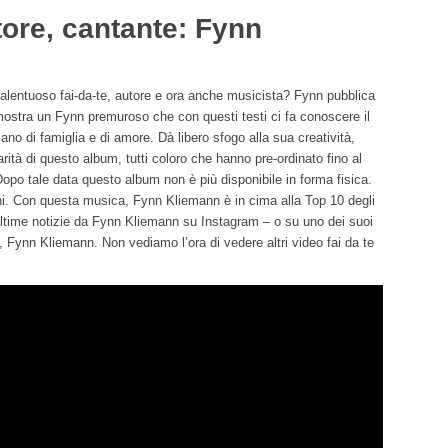
tore, cantante: Fynn
alentuoso fai-da-te, autore e ora anche musicista? Fynn pubblica
ostra un Fynn premuroso che con questi testi ci fa conoscere il
ano di famiglia e di amore. Dà libero sfogo alla sua creatività,
rità di questo album, tutti coloro che hanno pre-ordinato fino al
Dopo tale data questo album non è più disponibile in forma fisica.
dini. Con questa musica, Fynn Kliemann è in cima alla Top 10 degli
ultime notizie da Fynn Kliemann su Instagram – o su uno dei suoi
Fynn Kliemann. Non vediamo l’ora di vedere altri video fai da te