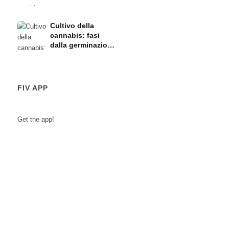
l'allattamento:
rischi
Cultivo della
cannabis: fasi
dalla germinazione
alla raccolta
FIV APP
Get the app!