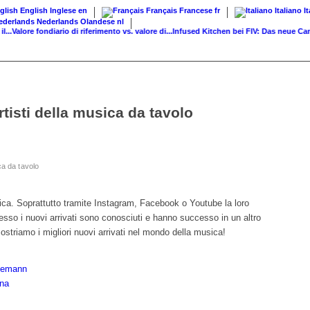
English
Inglese
en
Français
Francese
fr
Italiano
I
Nederlands
Olandese
nl
alore fondiario di riferimento vs. valore di...
Infused Kitchen bei FIV: Das neue Canna
tisti della musica da tavolo
ca da tavolo
ca. Soprattutto tramite Instagram, Facebook o Youtube la loro
sso i nuovi arrivati sono conosciuti e hanno successo in un altro
striamo i migliori nuovi arrivati nel mondo della musica!
liemann
ana