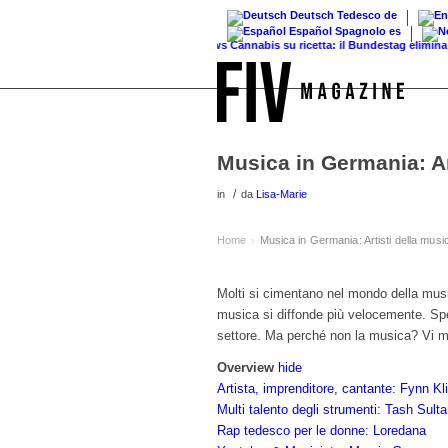
Deutsch
Tedesco
de
Español
Spagnolo
es
News
Cannabis su ricetta: il Bundestag elimina il...
V
Musica in Germania: Ar
/
in
da
Lisa-Marie
Home
Musica in Germania: Artisti della musi
›
Molti si cimentano nel mondo della musi
musica si diffonde più velocemente. Spe
settore. Ma perché non la musica? Vi mo
Overview
hide
Artista, imprenditore, cantante: Fynn K
Multi talento degli strumenti: Tash Sult
Rap tedesco per le donne: Loredana