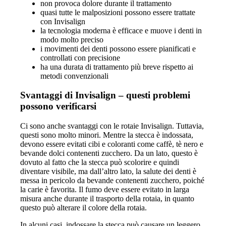
non provoca dolore durante il trattamento
quasi tutte le malposizioni possono essere trattate
con Invisalign
la tecnologia moderna è efficace e muove i denti in
modo molto preciso
i movimenti dei denti possono essere pianificati e
controllati con precisione
ha una durata di trattamento più breve rispetto ai
metodi convenzionali
Svantaggi di Invisalign – questi problemi
possono verificarsi
Ci sono anche svantaggi con le rotaie Invisalign. Tuttavia,
questi sono molto minori. Mentre la stecca è indossata,
devono essere evitati cibi e coloranti come caffè, tè nero e
bevande dolci contenenti zucchero. Da un lato, questo è
dovuto al fatto che la stecca può scolorire e quindi
diventare visibile, ma dall’altro lato, la salute dei denti è
messa in pericolo da bevande contenenti zucchero, poiché
la carie è favorita. Il fumo deve essere evitato in larga
misura anche durante il trasporto della rotaia, in quanto
questo può alterare il colore della rotaia.
In alcuni casi, indossare la stecca può causare un leggero