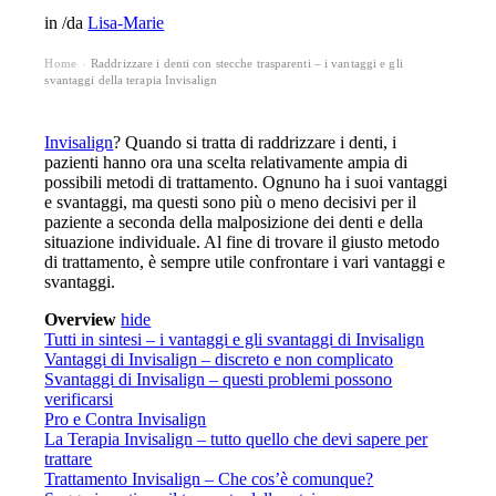
in
/
da
Lisa-Marie
Home
Raddrizzare i denti con stecche trasparenti – i vantaggi e gli
›
svantaggi della terapia Invisalign
Invisalign
? Quando si tratta di raddrizzare i denti, i
pazienti hanno ora una scelta relativamente ampia di
possibili metodi di trattamento. Ognuno ha i suoi vantaggi
e svantaggi, ma questi sono più o meno decisivi per il
paziente a seconda della malposizione dei denti e della
situazione individuale. Al fine di trovare il giusto metodo
di trattamento, è sempre utile confrontare i vari vantaggi e
svantaggi.
Overview
hide
Tutti in sintesi – i vantaggi e gli svantaggi di Invisalign
Vantaggi di Invisalign – discreto e non complicato
Svantaggi di Invisalign – questi problemi possono
verificarsi
Pro e Contra Invisalign
La Terapia Invisalign – tutto quello che devi sapere per
trattare
Trattamento Invisalign – Che cos’è comunque?