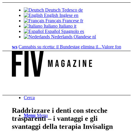
Deutsch
Tedesco
de
English
Inglese
en
Français
Francese
fr
Italiano
Italiano
it
Español
Spagnolo
es
Nederlands
Olandese
nl
ews
Cannabis su ricetta: il Bundestag elimina il...
Valore fondiario di rif
Cerca
Raddrizzare i denti con stecche
Menu
Menu
trasparenti – i vantaggi e gli
svantaggi della terapia Invisalign