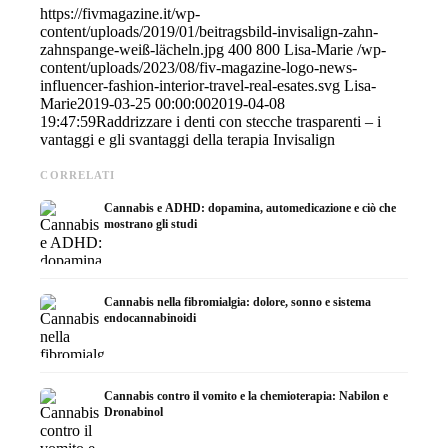
https://fivmagazine.it/wp-
content/uploads/2019/01/beitragsbild-invisalign-zahn-
zahnspange-weiß-lächeln.jpg
400
800
Lisa-Marie
/wp-
content/uploads/2023/08/fiv-magazine-logo-news-
influencer-fashion-interior-travel-real-esates.svg
Lisa-
Marie
2019-03-25 00:00:00
2019-04-08
19:47:59
Raddrizzare i denti con stecche trasparenti – i
vantaggi e gli svantaggi della terapia Invisalign
CORRELATI
Cannabis e ADHD: dopamina, automedicazione e ciò che
mostrano gli studi
Cannabis nella fibromialgia: dolore, sonno e sistema
endocannabinoidi
Cannabis contro il vomito e la chemioterapia: Nabilon e
Dronabinol