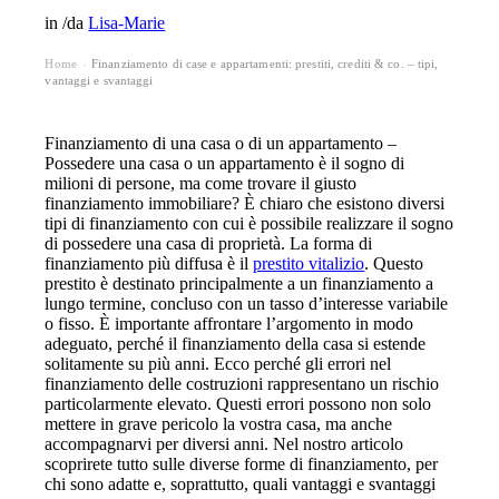
in
/
da
Lisa-Marie
Home
Finanziamento di case e appartamenti: prestiti, crediti & co. – tipi,
›
vantaggi e svantaggi
Finanziamento di una casa o di un appartamento –
Possedere una casa o un appartamento è il sogno di
milioni di persone, ma come trovare il giusto
finanziamento immobiliare? È chiaro che esistono diversi
tipi di finanziamento con cui è possibile realizzare il sogno
di possedere una casa di proprietà. La forma di
finanziamento più diffusa è il
prestito vitalizio
. Questo
prestito è destinato principalmente a un finanziamento a
lungo termine, concluso con un tasso d’interesse variabile
o fisso. È importante affrontare l’argomento in modo
adeguato, perché il finanziamento della casa si estende
solitamente su più anni. Ecco perché gli errori nel
finanziamento delle costruzioni rappresentano un rischio
particolarmente elevato. Questi errori possono non solo
mettere in grave pericolo la vostra casa, ma anche
accompagnarvi per diversi anni. Nel nostro articolo
scoprirete tutto sulle diverse forme di finanziamento, per
chi sono adatte e, soprattutto, quali vantaggi e svantaggi