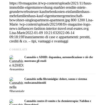
https://fivmagazine.it/wp-content/uploads/2021/11/haus-
immobilie-eigentumswohung-markler-rendite-miete-
grunderwerbssteuer-kaufnebenkosten-einfamilienhaus-
mehrfamilienhaus-kauf-eigentuemergemeinschaft-
bewohner-singleapartment-apartment.jpg
800
1200
Lisa-
Marie
/wp-content/uploads/2023/08/fiv-magazine-logo-
news-influencer-fashion-interior-travel-real-esates.svg
Lisa-Marie
2022-01-09 10:21:03
2022-06-14
09:18:19
Finanziamento di case e appartamenti: prestiti,
crediti & co. – tipi, vantaggi e svantaggi
CORRELATI
Cannabis e ADHD: dopamina, automedicazione e ciò che
mostrano gli studi
Cannabis nella fibromialgia: dolore, sonno e sistema
endocannabinoidi
Cannabis contro il vomito e la chemioterapia: Nabilon e
Dronabinol