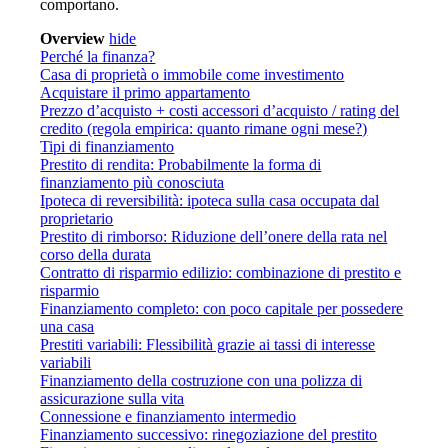
comportano.
Overview
hide
Perché la finanza?
Casa di proprietà o immobile come investimento
Acquistare il primo appartamento
Prezzo d’acquisto + costi accessori d’acquisto / rating del
credito (regola empirica: quanto rimane ogni mese?)
Tipi di finanziamento
Prestito di rendita: Probabilmente la forma di
finanziamento più conosciuta
Ipoteca di reversibilità: ipoteca sulla casa occupata dal
proprietario
Prestito di rimborso: Riduzione dell’onere della rata nel
corso della durata
Contratto di risparmio edilizio: combinazione di prestito e
risparmio
Finanziamento completo: con poco capitale per possedere
una casa
Prestiti variabili: Flessibilità grazie ai tassi di interesse
variabili
Finanziamento della costruzione con una polizza di
assicurazione sulla vita
Connessione e finanziamento intermedio
Finanziamento successivo: rinegoziazione del prestito