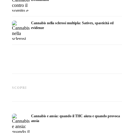
Cannabis nella sclerosi multipla: Sativex, spasticità ed
evidenze
Cannabis e epilessia: CBD,
Produrre olio di cannabis fai
CBD e p
Epidiolex e lo stato della
da te: decarbossilazione e
cannabi
SCOPRI
ricerca
infusione
fare in
Cannabis e ansia: quando il THC aiuta e quando provoca
ansia