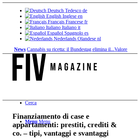
Deutsch
Tedesco
de
English
Inglese
en
Français
Francese
fr
Italiano
Italiano
it
Español
Spagnolo
es
Nederlands
Olandese
nl
News
Cannabis su ricetta: il Bundestag elimina il...
Valore fondiario di
Cerca
Finanziamento di case e
Menu
Menu
appartamenti: prestiti, crediti &
co. – tipi, vantaggi e svantaggi