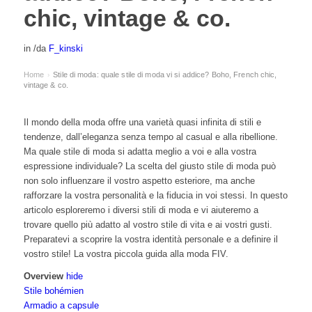
chic, vintage & co.
in
/
da
F_kinski
Home
Stile di moda: quale stile di moda vi si addice? Boho, French chic,
›
vintage & co.
Il mondo della moda offre una varietà quasi infinita di stili e
tendenze, dall’eleganza senza tempo al casual e alla ribellione.
Ma quale stile di moda si adatta meglio a voi e alla vostra
espressione individuale? La scelta del giusto stile di moda può
non solo influenzare il vostro aspetto esteriore, ma anche
rafforzare la vostra personalità e la fiducia in voi stessi. In questo
articolo esploreremo i diversi stili di moda e vi aiuteremo a
trovare quello più adatto al vostro stile di vita e ai vostri gusti.
Preparatevi a scoprire la vostra identità personale e a definire il
vostro stile! La vostra piccola guida alla moda FIV.
Overview
hide
Stile bohémien
Armadio a capsule