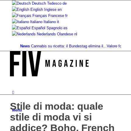
Deutsch
Tedesco
de
English
Inglese
en
Français
Francese
fr
Italiano
Italiano
it
Español
Spagnolo
es
Nederlands
Olandese
nl
News
Cannabis su ricetta: il Bundestag elimina il...
Valore fondiario di r
Stile di moda: quale
Menu
stile di moda vi si
addice? Boho, French