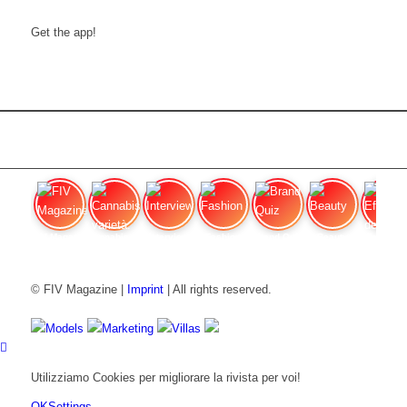
Get the app!
FIV Magazine
Cannabis varietà: OG
Interview
Fashion
Brand Quiz
Beauty
Effetti
© FIV Magazine |
Imprint
| All rights reserved.
Models
Marketing
Villas
Utilizziamo Cookies per migliorare la rivista per voi!
OK
Settings