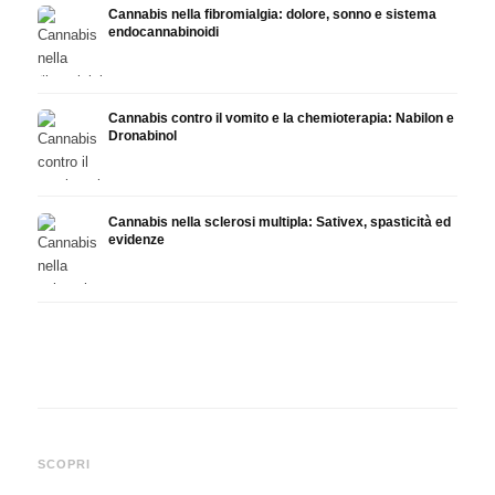
Cannabis nella fibromialgia: dolore, sonno e sistema
endocannabinoidi
Cannabis contro il vomito e la chemioterapia: Nabilon e
Dronabinol
Cannabis nella sclerosi multipla: Sativex, spasticità ed
evidenze
Cannabis e epilessia: CBD,
Produrre olio di cannabis fai
CBD e
Epidiolex e lo stato della
da te: decarbossilazione e
canna
SCOPRI
ricerca
infusione
fare 