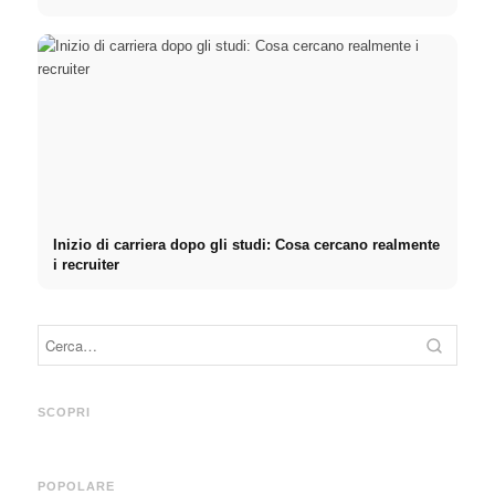
Inizio di carriera dopo gli studi: Cosa cercano realmente
i recruiter
Pratica presso aziende di
Finanziare gli studi nel 2026:
primo piano: opportunità,
Deutschlandstipendium,
Corti
retribuzione e il percorso
BAföG e consigli intelligenti
stres
SCOPRI
diretto verso la carriera
per risparmiare
ridurl
POPOLARE