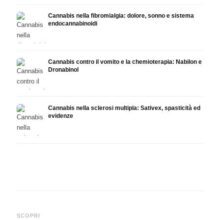
Cannabis nella fibromialgia: dolore, sonno e sistema
endocannabinoidi
Cannabis contro il vomito e la chemioterapia: Nabilon e
Dronabinol
Cannabis nella sclerosi multipla: Sativex, spasticità ed
evidenze
Cannabis e epilessia: CBD,
Produrre olio di cannabis fai
CBD e
Epidiolex e lo stato della
da te: decarbossilazione e
canna
SCOPRI