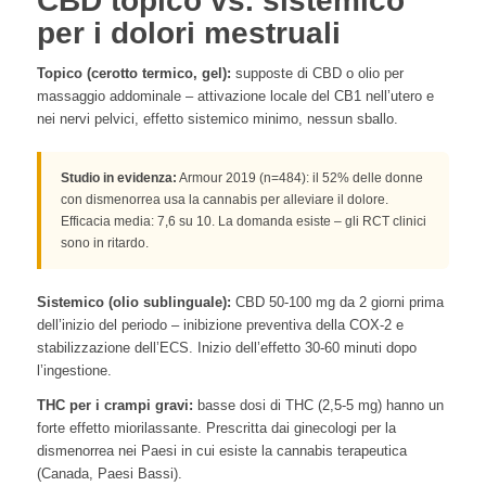
CBD topico vs. sistemico
per i dolori mestruali
Topico (cerotto termico, gel):
supposte di CBD o olio per
massaggio addominale – attivazione locale del CB1 nell’utero e
nei nervi pelvici, effetto sistemico minimo, nessun sballo.
Studio in evidenza:
Armour 2019 (n=484): il 52% delle donne
con dismenorrea usa la cannabis per alleviare il dolore.
Efficacia media: 7,6 su 10. La domanda esiste – gli RCT clinici
sono in ritardo.
Sistemico (olio sublinguale):
CBD 50-100 mg da 2 giorni prima
dell’inizio del periodo – inibizione preventiva della COX-2 e
stabilizzazione dell’ECS. Inizio dell’effetto 30-60 minuti dopo
l’ingestione.
THC per i crampi gravi:
basse dosi di THC (2,5-5 mg) hanno un
forte effetto miorilassante. Prescritta dai ginecologi per la
dismenorrea nei Paesi in cui esiste la cannabis terapeutica
(Canada, Paesi Bassi).