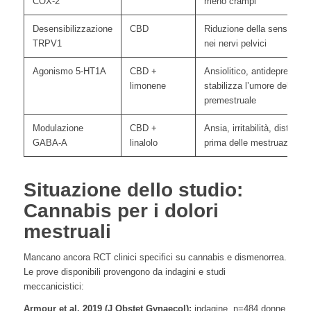
COX-2
meno crampi
Desensibilizzazione
CBD
Riduzione della sensibilità 
TRPV1
nei nervi pelvici
Agonismo 5-HT1A
CBD +
Ansiolitico, antidepressiv
limonene
stabilizza l’umore della s
premestruale
Modulazione
CBD +
Ansia, irritabilità, disturbi
GABA-A
linalolo
prima delle mestruazioni
Situazione dello studio:
Cannabis per i dolori
mestruali
Mancano ancora RCT clinici specifici su cannabis e dismenorrea.
Le prove disponibili provengono da indagini e studi
meccanicistici:
Armour et al. 2019 (J Obstet Gynaecol):
indagine, n=484 donne