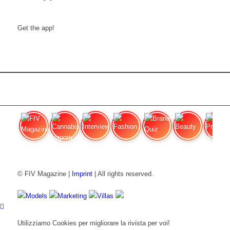
Get the app!
FIV Magazine
Cannabis Vaporizer: Quale
Interview
Fashion
Brand Quiz
Beauty
Prezzi de
© FIV Magazine |
Imprint
| All rights reserved.
Models
Marketing
Villas
Utilizziamo Cookies per migliorare la rivista per voi!