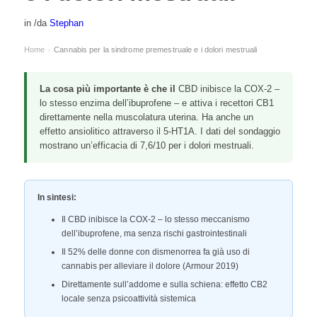
in
/
da
Stephan
Home
Cannabis per la sindrome premestruale e i dolori mestruali
›
La cosa più importante è che il
CBD inibisce la COX-2 –
lo stesso enzima dell’ibuprofene – e attiva i recettori CB1
direttamente nella muscolatura uterina. Ha anche un
effetto ansiolitico attraverso il 5-HT1A. I dati del sondaggio
mostrano un’efficacia di 7,6/10 per i dolori mestruali.
In sintesi:
Il CBD inibisce la COX-2 – lo stesso meccanismo
dell’ibuprofene, ma senza rischi gastrointestinali
Il 52% delle donne con dismenorrea fa già uso di
cannabis per alleviare il dolore (Armour 2019)
Direttamente sull’addome e sulla schiena: effetto CB2
locale senza psicoattività sistemica