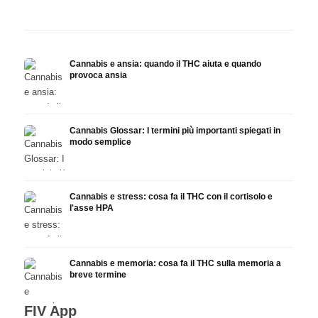
ricerca
infusione
fare 
Cannabis e ansia: quando il THC aiuta e quando
provoca ansia
Cannabis Glossar: I termini più importanti spiegati in
modo semplice
Cannabis e stress: cosa fa il THC con il cortisolo e
l'asse HPA
Cannabis e memoria: cosa fa il THC sulla memoria a
breve termine
FIV App