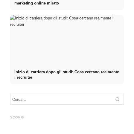
marketing online mirato
Inizio di carriera dopo gli studi: Cosa cercano realmente
i recruiter
Pratica presso aziende di
Finanziare gli studi nel 2026:
primo piano: opportunità,
Deutschlandstipendium,
Corti
retribuzione e il percorso
BAföG e consigli intelligenti
stres
SCOPRI
diretto verso la carriera
per risparmiare
ridurl