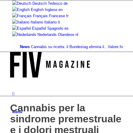
Deutsch
Tedesco
de
English
Inglese
en
Français
Francese
fr
Italiano
Italiano
it
Español
Spagnolo
es
Nederlands
Olandese
nl
News
Cannabis su ricetta: il Bundestag elimina il...
Valore fondiario di r
Cannabis per la
Menu
sindrome premestruale
e i dolori mestruali