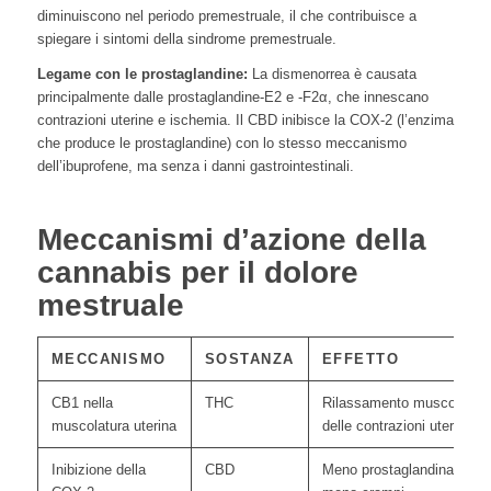
diminuiscono nel periodo premestruale, il che contribuisce a
spiegare i sintomi della sindrome premestruale.
Legame con le prostaglandine:
La dismenorrea è causata
principalmente dalle prostaglandine-E2 e -F2α, che innescano
contrazioni uterine e ischemia. Il CBD inibisce la COX-2 (l’enzima
che produce le prostaglandine) con lo stesso meccanismo
dell’ibuprofene, ma senza i danni gastrointestinali.
Meccanismi d’azione della
cannabis per il dolore
mestruale
MECCANISMO
SOSTANZA
EFFETTO
CB1 nella
THC
Rilassamento muscolare, r
muscolatura uterina
delle contrazioni uterine
Inibizione della
CBD
Meno prostaglandina E2/