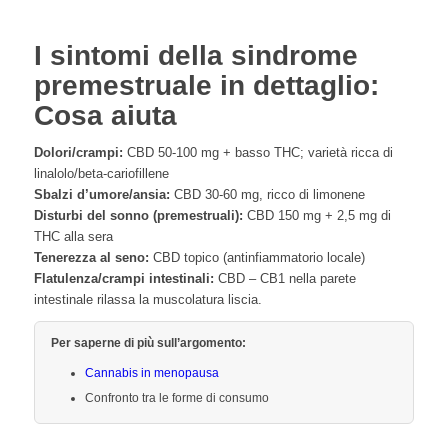
I sintomi della sindrome
premestruale in dettaglio:
Cosa aiuta
Dolori/crampi:
CBD 50-100 mg + basso THC; varietà ricca di
linalolo/beta-cariofillene
Sbalzi d’umore/ansia:
CBD 30-60 mg, ricco di limonene
Disturbi del sonno (premestruali):
CBD 150 mg + 2,5 mg di
THC alla sera
Tenerezza al seno:
CBD topico (antinfiammatorio locale)
Flatulenza/crampi intestinali:
CBD – CB1 nella parete
intestinale rilassa la muscolatura liscia.
Per saperne di più sull’argomento:
Cannabis in menopausa
Confronto tra le forme di consumo