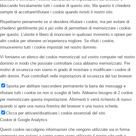
bloccando forzatamente tutti i cookie di questo sito. Ma questo ti chiederà
sempre di accettare/rifiutare i cookie quando rivisiti il nostro sito.
Rispettiamo pienamente se si desidera rifiutare i cookie, ma per evitare di
chiedervi gentilmente più e più volte di permettere di memorizzare i cookie
per questo. L’utente è libero di rinunciare in qualsiasi momento o optare per
altri cookie per ottenere un’esperienza migliore. Se rifiuti i cookie,
rimuoveremo tutti i cookie impostati nel nostro dominio.
Vi forniamo un elenco dei cookie memorizzati sul vostro computer nel nostro
dominio in modo che possiate controllare cosa abbiamo memorizzato. Per
motivi di sicurezza non siamo in grado di mostrare o modificare i cookie di
altri domini. Puoi controllarli nelle impostazioni di sicurezza del tuo browser.
Spunta per abilitare nascondere permanente la barra dei messaggi e
rifiutare tutti i cookie se non si sceglie di farlo. Abbiamo bisogno di 2 cookie
per memorizzare questa impostazione. Altrimenti ti verrà richiesto di nuovo
quando si apre una nuova finestra del browser o una nuova scheda.
Clicca per attivare/disattivare i cookie essenziali del sito.
Cookie di Google Analytics
Questi cookie raccolgono informazioni che vengono utilizzate sia in forma
aggregata per aiutarci a capire come viene utilizzato il nostro sito web o