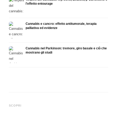
l'effetto entourage
Cannabis e cancro: effetto antitumorale, terapia
palliativa ed evidenze
Cannabis nel Parkinson: tremore, giro basale e ciò che
mostrano gli studi
Cannabis e ADHD: dopamina,
Cannabis nella fibromialgia:
Canna
automedicazione e ciò che
dolore, sonno e sistema
chemi
SCOPRI
mostrano gli studi
endocannabinoidi
Drona