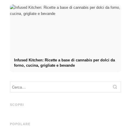
Infused Kitchen: Ricette a base di cannabis per dolci da
forno, cucina, grigliate e bevande
Prati
Pubblicità su social media:
Inizio di carriera dopo gli
primo
Più vendite grazie al
studi: Cosa cercano
retrib
SCOPRI
marketing online mirato
realmente i recruiter
dirett
POPOLARE