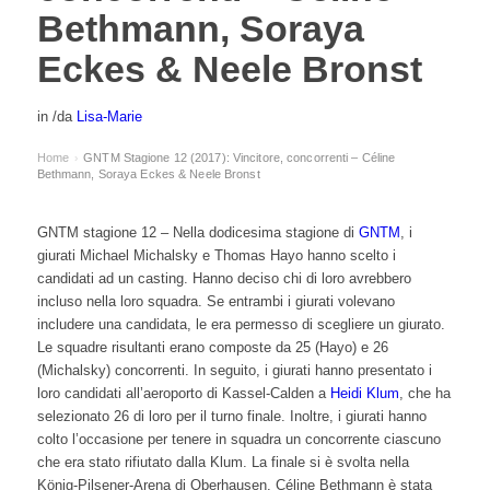
Bethmann, Soraya
Eckes & Neele Bronst
in
/
da
Lisa-Marie
Home
GNTM Stagione 12 (2017): Vincitore, concorrenti – Céline
›
Bethmann, Soraya Eckes & Neele Bronst
GNTM stagione 12 – Nella dodicesima stagione di
GNTM
, i
giurati Michael Michalsky e Thomas Hayo hanno scelto i
candidati ad un casting. Hanno deciso chi di loro avrebbero
incluso nella loro squadra. Se entrambi i giurati volevano
includere una candidata, le era permesso di scegliere un giurato.
Le squadre risultanti erano composte da 25 (Hayo) e 26
(Michalsky) concorrenti. In seguito, i giurati hanno presentato i
loro candidati all’aeroporto di Kassel-Calden a
Heidi Klum
, che ha
selezionato 26 di loro per il turno finale. Inoltre, i giurati hanno
colto l’occasione per tenere in squadra un concorrente ciascuno
che era stato rifiutato dalla Klum. La finale si è svolta nella
König-Pilsener-Arena di Oberhausen. Céline Bethmann è stata