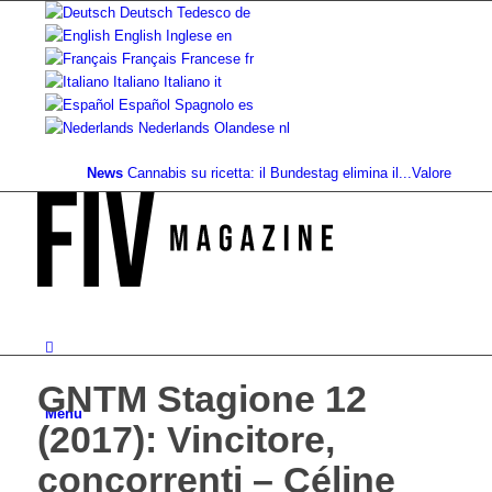
Deutsch
Tedesco
de
English
Inglese
en
Français
Francese
fr
Italiano
Italiano
it
Español
Spagnolo
es
Nederlands
Olandese
nl
News
Cannabis su ricetta: il Bundestag elimina il...
Valore fondiario d
GNTM Stagione 12
Menu
(2017): Vincitore,
concorrenti – Céline