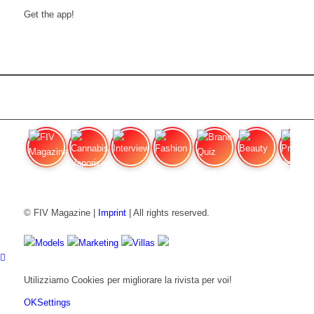
Get the app!
FIV Magazine
Cannabis Vaporizer: Quale
Interview
Fashion
Brand Quiz
Beauty
Prezzi de
© FIV Magazine |
Imprint
| All rights reserved.
Models
Marketing
Villas
Utilizziamo Cookies per migliorare la rivista per voi!
OK
Settings