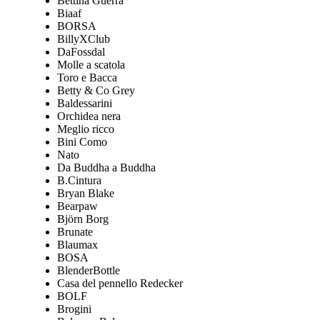
Bettina Guerra
Biaaf
BORSA
BillyXClub
DaFossdal
Molle a scatola
Toro e Bacca
Betty & Co Grey
Baldessarini
Orchidea nera
Meglio ricco
Bini Como
Nato
Da Buddha a Buddha
B.Cintura
Bryan Blake
Bearpaw
Björn Borg
Brunate
Blaumax
BOSA
BlenderBottle
Casa del pennello Redecker
BOLF
Brogini