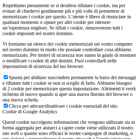
Rispettiamo pienamente se si desidera rifiutare i cookie, ma per
evitare di chiedervi gentilmente più e più volte di permettere di
memorizzare i cookie per questo. L’utente è libero di rinunciare in
qualsiasi momento o optare per altri cookie per ottenere
un’esperienza migliore. Se rifiuti i cookie, rimuoveremo tutti i
cookie impostati nel nostro dominio.
Vi forniamo un elenco dei cookie memorizzati sul vostro computer
nel nostro dominio in modo che possiate controllare cosa abbiamo
memorizzato. Per motivi di sicurezza non siamo in grado di mostrare
o modificare i cookie di altri domini. Puoi controllarli nelle
impostazioni di sicurezza del tuo browser.
Spunta per abilitare nascondere permanente la barra dei messaggi
e rifiutare tutti i cookie se non si sceglie di farlo. Abbiamo bisogno
di 2 cookie per memorizzare questa impostazione. Altrimenti ti verrà
richiesto di nuovo quando si apre una nuova finestra del browser o
una nuova scheda.
Clicca per attivare/disattivare i cookie essenziali del sito.
Cookie di Google Analytics
Questi cookie raccolgono informazioni che vengono utilizzate sia in
forma aggregata per aiutarci a capire come viene utilizzato il nostro
sito web o quanto sono efficaci le nostre campagne di marketing, o
per aiutarci a personalizzare il nostro sito web e l'applicazione per