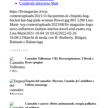
Condividi attraverso Mail
https://fivmagazine.it/wp-
content/uploads/2021/11/Jacquemus-le-chiquito-bag-
bucket-hat-bag-pink-woman-flower.jpg
801
1200
Lisa-
Marie
/wp-content/uploads/2023/08/fiv-magazine-logo-
news-influencer-fashion-interior-travel-real-esates.svg
Lisa-Marie
2021-10-04 10:10:42
2022-02-26
16:08:21
Marchi di moda con B: Burberry, Bulgari,
Balmain e Balanciaga
CORRELATI
Cannabis Tolleranza: CB1-Downregolazione, T-Break e
Reset spieglati
Terpeni del cannabis: Myrcene, Linalolo, β-Cariofilene e
l'effetto entourage
Cannabis e cancro: effetto antitumorale, terapia palliativa
ed evidenze