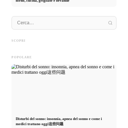
forno, cucina, grigliate e bevande
Pratica
Pubblicità su social media: Più
Inizio di carriera dopo gli
piano: 
vendite grazie al marketing
studi: Cosa cercano realmente i
retribuz
SCOPRI
online mirato
recruiter
diretto 
POPOLARE
Disturbi del sonno: insonnia, apnea del sonno e come i
medici trattano oggi这些问题