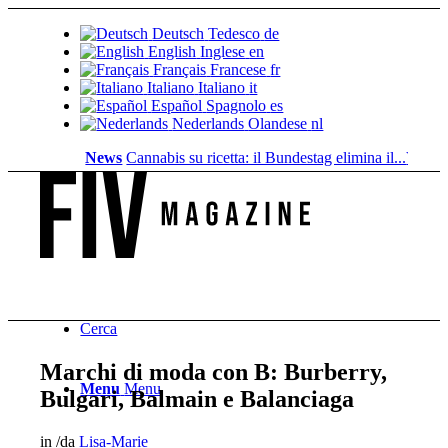
Deutsch
Tedesco
de
English
Inglese
en
Français
Francese
fr
Italiano
Italiano
it
Español
Spagnolo
es
Nederlands
Olandese
nl
News
Cannabis su ricetta: il Bundestag elimina il...
Valore fon
Cerca
Marchi di moda con B: Burberry,
Menu
Menu
Bulgari, Balmain e Balanciaga
in
/
da
Lisa-Marie