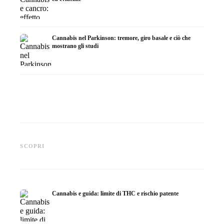
Cannabis nel Parkinson: tremore, giro basale e ciò che
mostrano gli studi
Cannabis e ADHD: dopamina,
Cannabis nella fibromialgia:
Cannabi
automedicazione e ciò che
dolore, sonno e sistema
chemiot
SCOPRI
mostrano gli studi
endocannabinoidi
Dronab
Cannabis e guida: limite di THC e rischio patente