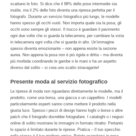
scattano le foto. Si dice che il 98% delle pose intermedie sia
inutile, ma il 2% delle foto diventa una ripresa perfetta per il
fotografo. Durante un servizio fotografico più lungo, le modelle
hanno spesso gli occhi vuoti. Non importa quale sia la posa, gli
occhi sono sempre gli stessi. Il trucco è guardare il pavimento
ogni due volte che si guarda la telecamera, per cambiare la vista
in telecamera ogni volta che si guarda in alto. Un’immagine
spesso diventa emozionante – non appena esiste la sezione
aurea. Non appena la posa non è più rigida e dritta – ma diventa
più morbida coordinando le gambe o le mani o ha un aspetto
diverso dal solito – si crea uno scatto stravagante!
Presente moda al servizio fotografico
Le riprese di moda non riguardano direttamente le modelle, ma il
prodotto, come una borsa, una giacca o un cappellino. I modelli
particolarmente esperti sanno come mettere il prodotto nella
giusta luce. Spesso i pezzi di design hanno loghi o borse o altre
patch che il fotografo dovrebbe fotografare. I cataloghi o i negozi
online di solito mostrano le immagini in formato ritratto. Pertanto
lo spazio è limitato durante le riprese. Pratica – Il tuo specchio
nella stanza è il tuo migliore amico. Potete esercitarvi in pose