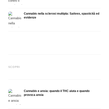
Cannabis nella sclerosi multipla: Sativex, spasticità ed
evidenze
Cannabis e epilessia: CBD,
Produrre olio di cannabis fai
CBD e
Epidiolex e lo stato della
da te: decarbossilazione e
canna
SCOPRI
ricerca
infusione
fare 
Cannabis e ansia: quando il THC aiuta e quando
provoca ansia