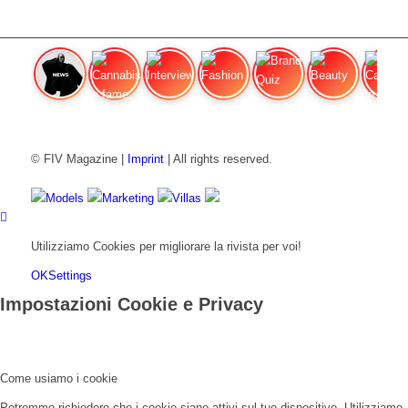
FIV Magazine
Cannabis e fame:
Interview
Fashion
Brand Quiz
Beauty
Cannabi
© FIV Magazine |
Imprint
| All rights reserved.
Models
Marketing
Villas
Utilizziamo Cookies per migliorare la rivista per voi!
OK
Settings
Impostazioni Cookie e Privacy
Come usiamo i cookie
Potremmo richiedere che i cookie siano attivi sul tuo dispositivo. Utilizziamo