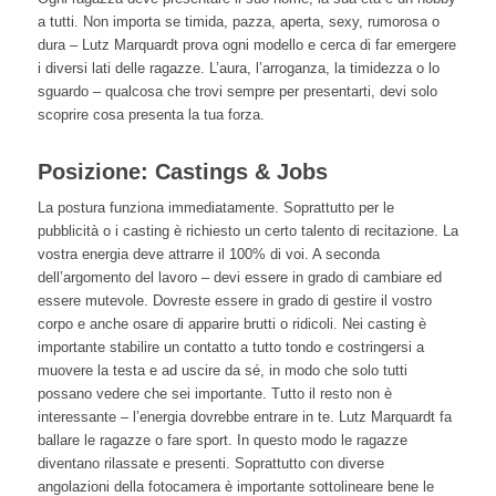
a tutti. Non importa se timida, pazza, aperta, sexy, rumorosa o
dura – Lutz Marquardt prova ogni modello e cerca di far emergere
i diversi lati delle ragazze. L’aura, l’arroganza, la timidezza o lo
sguardo – qualcosa che trovi sempre per presentarti, devi solo
scoprire cosa presenta la tua forza.
Posizione: Castings & Jobs
La postura funziona immediatamente. Soprattutto per le
pubblicità o i casting è richiesto un certo talento di recitazione. La
vostra energia deve attrarre il 100% di voi. A seconda
dell’argomento del lavoro – devi essere in grado di cambiare ed
essere mutevole. Dovreste essere in grado di gestire il vostro
corpo e anche osare di apparire brutti o ridicoli. Nei casting è
importante stabilire un contatto a tutto tondo e costringersi a
muovere la testa e ad uscire da sé, in modo che solo tutti
possano vedere che sei importante. Tutto il resto non è
interessante – l’energia dovrebbe entrare in te. Lutz Marquardt fa
ballare le ragazze o fare sport. In questo modo le ragazze
diventano rilassate e presenti. Soprattutto con diverse
angolazioni della fotocamera è importante sottolineare bene le