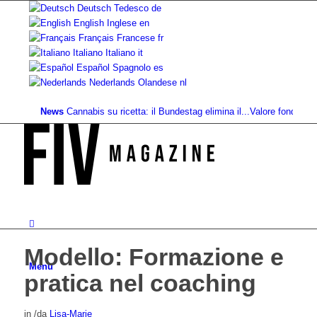
Deutsch
Tedesco
de
English
Inglese
en
Français
Francese
fr
Italiano
Italiano
it
Español
Spagnolo
es
Nederlands
Olandese
nl
News
Cannabis su ricetta: il Bundestag elimina il...
Valore fondiario di rif
Modello: Formazione e
Menu
pratica nel coaching
in
/
da
Lisa-Marie