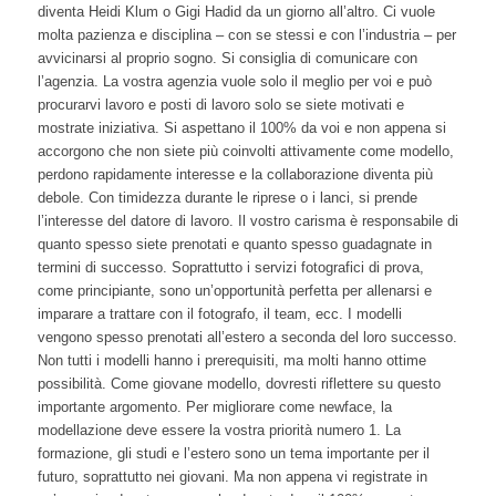
diventa Heidi Klum o Gigi Hadid da un giorno all’altro. Ci vuole
molta pazienza e disciplina – con se stessi e con l’industria – per
avvicinarsi al proprio sogno. Si consiglia di comunicare con
l’agenzia. La vostra agenzia vuole solo il meglio per voi e può
procurarvi lavoro e posti di lavoro solo se siete motivati e
mostrate iniziativa. Si aspettano il 100% da voi e non appena si
accorgono che non siete più coinvolti attivamente come modello,
perdono rapidamente interesse e la collaborazione diventa più
debole. Con timidezza durante le riprese o i lanci, si prende
l’interesse del datore di lavoro. Il vostro carisma è responsabile di
quanto spesso siete prenotati e quanto spesso guadagnate in
termini di successo. Soprattutto i servizi fotografici di prova,
come principiante, sono un’opportunità perfetta per allenarsi e
imparare a trattare con il fotografo, il team, ecc. I modelli
vengono spesso prenotati all’estero a seconda del loro successo.
Non tutti i modelli hanno i prerequisiti, ma molti hanno ottime
possibilità. Come giovane modello, dovresti riflettere su questo
importante argomento. Per migliorare come newface, la
modellazione deve essere la vostra priorità numero 1. La
formazione, gli studi e l’estero sono un tema importante per il
futuro, soprattutto nei giovani. Ma non appena vi registrate in