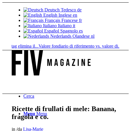
Deutsch
Tedesco
de
English
Inglese
en
Français
Francese
fr
Italiano
Italiano
it
Español
Spagnolo
es
Nederlands
Olandese
nl
tag elimina il...
Valore fondiario di riferimento vs. valore di...
Infused Ki
Cerca
Ricette di frullati di mele: Banana,
Menu
Menu
fragola e co.
in
/
da
Lisa-Marie