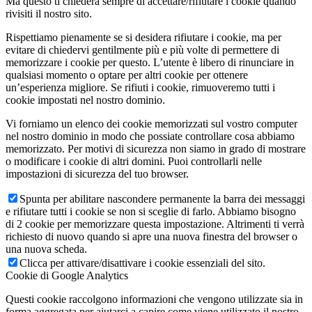
Ma questo ti chiederà sempre di accettare/rifiutare i cookie quando
rivisiti il nostro sito.
Rispettiamo pienamente se si desidera rifiutare i cookie, ma per
evitare di chiedervi gentilmente più e più volte di permettere di
memorizzare i cookie per questo. L’utente è libero di rinunciare in
qualsiasi momento o optare per altri cookie per ottenere
un’esperienza migliore. Se rifiuti i cookie, rimuoveremo tutti i
cookie impostati nel nostro dominio.
Vi forniamo un elenco dei cookie memorizzati sul vostro computer
nel nostro dominio in modo che possiate controllare cosa abbiamo
memorizzato. Per motivi di sicurezza non siamo in grado di mostrare
o modificare i cookie di altri domini. Puoi controllarli nelle
impostazioni di sicurezza del tuo browser.
Spunta per abilitare nascondere permanente la barra dei messaggi
e rifiutare tutti i cookie se non si sceglie di farlo. Abbiamo bisogno
di 2 cookie per memorizzare questa impostazione. Altrimenti ti verrà
richiesto di nuovo quando si apre una nuova finestra del browser o
una nuova scheda.
Clicca per attivare/disattivare i cookie essenziali del sito.
Cookie di Google Analytics
Questi cookie raccolgono informazioni che vengono utilizzate sia in
forma aggregata per aiutarci a capire come viene utilizzato il nostro