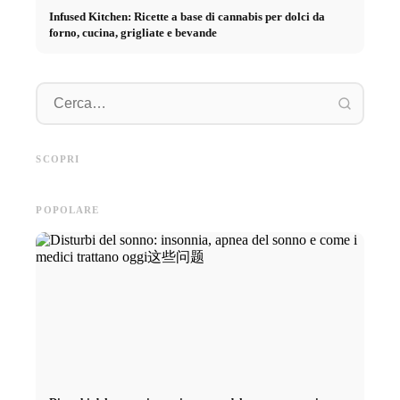
Infused Kitchen: Ricette a base di cannabis per dolci da
forno, cucina, grigliate e bevande
Pratica
Pubblicità su social media: Più
Inizio di carriera dopo gli
piano: 
vendite grazie al marketing
studi: Cosa cercano realmente i
retribuz
SCOPRI
online mirato
recruiter
diretto 
POPOLARE