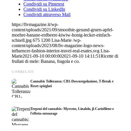
Condividi su Pinterest
Condividi su LinkedIn
Condividi attraverso Mail
https://fivmagazine.it/wp-
content/uploads/2021/09/smoothie-gesund-gruen-apfel-
moehre-banane-erdbeere-kiwiw-honig-lecker-einfach-
schnell.jpg
675
1200
Lisa-Marie
/wp-
content/uploads/2023/08/fiv-magazine-logo-news-
influencer-fashion-interior-travel-real-esates.svg
Lisa-
Marie
2021-09-10 00:00:00
2021-09-10 14:11:51
Ricette di
frullati di mele: Banana, fragola e co.
CORRELATI
Cannabis Tolleranza: CB1-Downregolazione, T-Break e
Reset spieglati
Terpeni del cannabis: Myrcene, Linalolo, β-Cariofilene e
l'effetto entourage