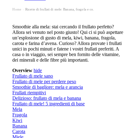
Home
Ricette di frullati di mele: Banana, fragola e co.
›
Smoothie alla mela: stai cercando il frullato perfetto?
Allora sei venuto nel posto giusto! Qui ci si può aspettare
un’esplosione di gusto di mela, kiwi, banana, fragola,
carota e farina d’avena. Curioso? Allora provate i frullati
unici in pochi minuti e fatene i vostri frullati preferiti. A
casa o in viaggio, sei sempre ben fornito delle vitamine,
dei minerali e delle fibre più importanti.
Overview
hide
Frullato di mele sano
Frullato di mele per perdere peso
Smoothie di bagliore: mela e arancia
Frullati riempitivi
Delizioso: frullato di mela e banana
Frullato di mele! 5 ingredienti di base
Mela
Fragola
Kiwi
Banana
Carota
Miele