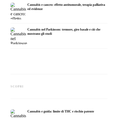
Cannabis e cancro: effetto antitumorale, terapia palliativa
ed evidenze
Cannabis nel Parkinson: tremore, giro basale e ciò che
mostrano gli studi
Cannabis e ADHD: dopamina,
Cannabis nella fibromialgia:
Cannabi
automedicazione e ciò che
dolore, sonno e sistema
chemiot
SCOPRI
mostrano gli studi
endocannabinoidi
Dronab
Cannabis e guida: limite di THC e rischio patente