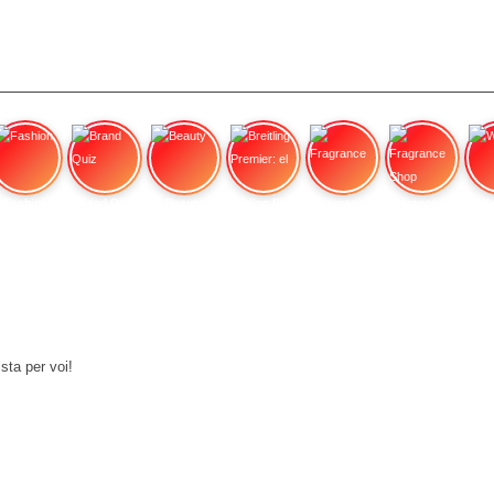
Fashion
Brand Quiz
Beauty
Breitling Premier: el
Fragrance
Fragrance Shop
Wa
sta per voi!