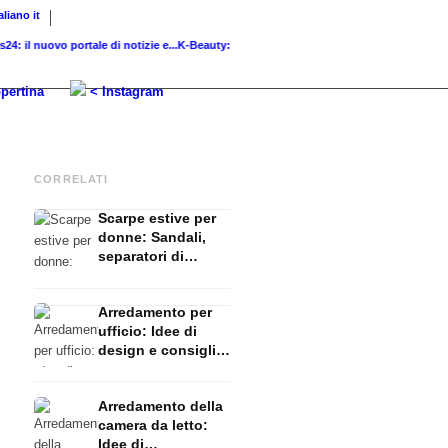
taliano
it
l nuovo portale di notizie e...
K-Beauty: la cura della pelle coreana –...
Pelle di vetro: 
pertina
< Instagram
CORRELATI
Scarpe estive per
donne: Sandali,
separatori di
punta, muli & Co. -
Top 5
Arredamento per
ufficio: Idee di
design e consigli
per scrivania,
sedia da ufficio,
Arredamento della
armadi e co.
camera da letto:
Idee di