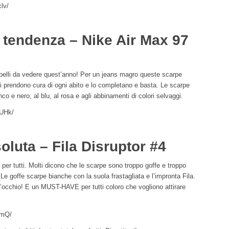
lv/
i tendenza – Nike Air Max 97
 belli da vedere quest’anno! Per un jeans magro queste scarpe
prendono cura di ogni abito e lo completano e basta. Le scarpe
anco e nero, al blu, al rosa e agli abbinamenti di colori selvaggi.
BUHk/
oluta – Fila Disruptor #4
per tutti. Molti dicono che le scarpe sono troppo goffe e troppo
Le goffe scarpe bianche con la suola frastagliata e l’impronta Fila.
d’occhio! E un MUST-HAVE per tutti coloro che vogliono attirare
KmQ/