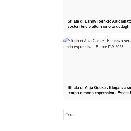
Sfilata di Danny Reinke: Artigianat
sostenibile e attenzione ai dettagli 
FW 2023
Sfilata di Anja Gockel: Eleganza s
tempo e moda espressiva - Estate
Sfilata di moda
Sfilata di moda
Haderlump:
di Rebekka
Capi
Ruetz: Sfilata di
decostruiti e
moda, Moda
moda
per Amazone -
sostenibile -