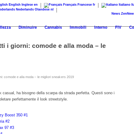
English
Inglese
en
Français
Francese
fr
Italiano
I
Nederlands
Olandese
nl
News
ZenNews24: i
llezza
Diminuire
Cannabis
Immobili
Interno
FIV
Co
tti i giorni: comode e alla moda – le
iorni: comode e alla moda – le migliori sneakers 2019
ok casual, ha bisogno della scarpa da strada perfetta. Questi sono i
letare perfettamente il look streetstyle.
ezy Boost 350 #1
ria #2
Max 97 #3
#4