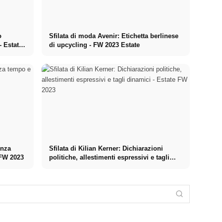
o
Sfilata di moda Avenir: Etichetta berlinese
- Estate
di upcycling - FW 2023 Estate
enza
Sfilata di Kilian Kerner: Dichiarazioni
 FW 2023
politiche, allestimenti espressivi e tagli
dinamici - Estate FW 2023
Sfilata di
Marcel
Namilia:
Sfilata di moda
Sfilata
Ostertag:
Ribellione,
Bobkova:
Litkovska:
Modernità
provocazione e
Maestro
Forme maschili
influenzata
distruzione di
giapponese e
su spalle
dalla tradizione
false
femminilità
femminili - FW
- FW 2023
percezioni - FW
sicura - Estate