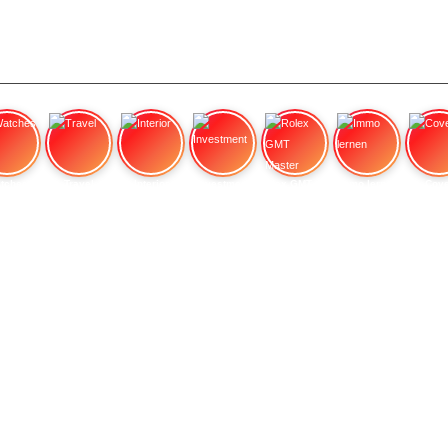
tches
Travel
Interior
Investment
Rolex GMT Master
Immo lernen
Cove