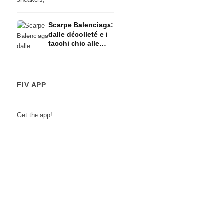
dello streetwear
Scarpe Balenciaga:
dalle décolleté e i
tacchi chic alle
sneakers sportive
FIV APP
Get the app!