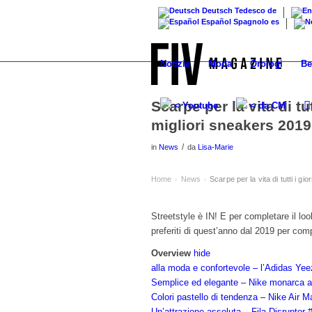
Deutsch
Tedesco
de
Español
Spagnolo
es
Notizie
Moda
Orologi
Be
Scarpe per la vita di tu
< Youtube
< da CM
migliori sneakers 2019
/
in
News
da
Lisa-Marie
Home
News
Scarpe per la vita di tutti i g
›
›
Streetstyle è IN! E per completare il lo
preferiti di quest’anno dal 2019 per comp
Overview
hide
alla moda e confortevole – l’Adidas Ye
Semplice ed elegante – Nike monarca a
Colori pastello di tendenza – Nike Air 
Un’attrazione assoluta – Fila Disruptor 