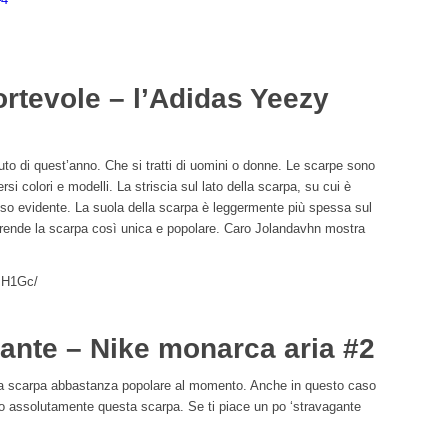
ortevole – l’Adidas Yeezy
to di quest’anno. Che si tratti di uomini o donne. Le scarpe sono
rsi colori e modelli. La striscia sul lato della scarpa, su cui è
so evidente. La suola della scarpa è leggermente più spessa sul
he rende la scarpa così unica e popolare. Caro Jolandavhn mostra
mH1Gc/
ante – Nike monarca aria #2
a scarpa abbastanza popolare al momento. Anche in questo caso
o assolutamente questa scarpa. Se ti piace un po ‘stravagante