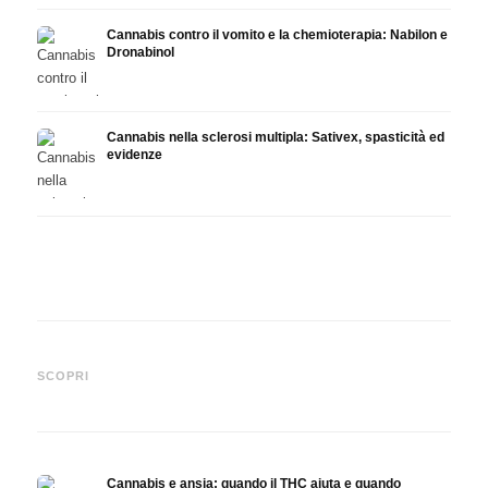
Cannabis contro il vomito e la chemioterapia: Nabilon e
Dronabinol
Cannabis nella sclerosi multipla: Sativex, spasticità ed
evidenze
Cannabis e epilessia: CBD,
Produrre olio di cannabis fai
CBD e
Epidiolex e lo stato della
da te: decarbossilazione e
canna
SCOPRI
ricerca
infusione
fare 
Cannabis e ansia: quando il THC aiuta e quando