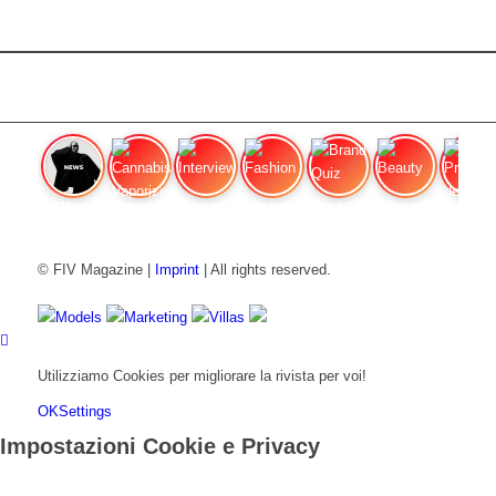
FIV Magazine
Cannabis Vaporizer: Quale
Interview
Fashion
Brand Quiz
Beauty
Prezzi de
© FIV Magazine |
Imprint
| All rights reserved.
Models
Marketing
Villas
Utilizziamo Cookies per migliorare la rivista per voi!
OK
Settings
Impostazioni Cookie e Privacy