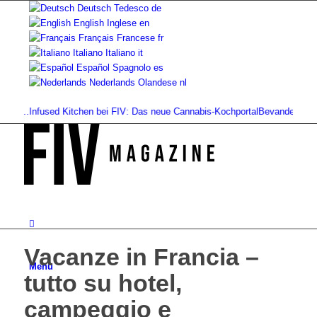
Deutsch
Tedesco
de
English
Inglese
en
Français
Francese
fr
Italiano
Italiano
it
Español
Spagnolo
es
Nederlands
Olandese
nl
.
Infused Kitchen bei FIV: Das neue Cannabis-Kochportal
Bevande a base di ca
Vacanze in Francia –
Menu
tutto su hotel,
campeggio e