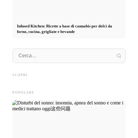
Infused Kitchen: Ricette a base di cannabis per dolci da
forno, cucina, grigliate e bevande
Pratica
Pubblicità su social media: Più
Inizio di carriera dopo gli
piano: 
vendite grazie al marketing
studi: Cosa cercano realmente i
retribuz
SCOPRI
online mirato
recruiter
diretto 
POPOLARE