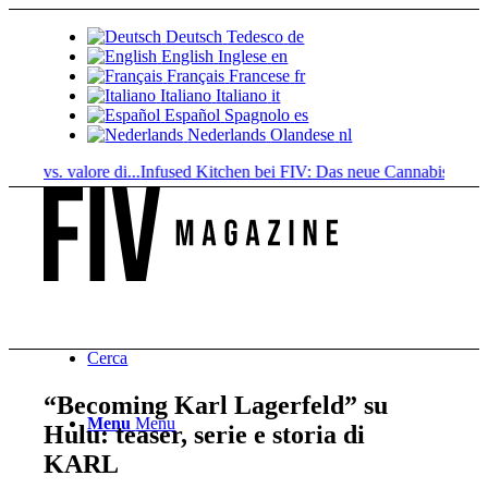
Deutsch
Tedesco
de
English
Inglese
en
Français
Francese
fr
Italiano
Italiano
it
Español
Spagnolo
es
Nederlands
Olandese
nl
o vs. valore di...
Infused Kitchen bei FIV: Das neue Cannabis-Kochpor
Cerca
“Becoming Karl Lagerfeld” su
Menu
Menu
Hulu: teaser, serie e storia di
KARL