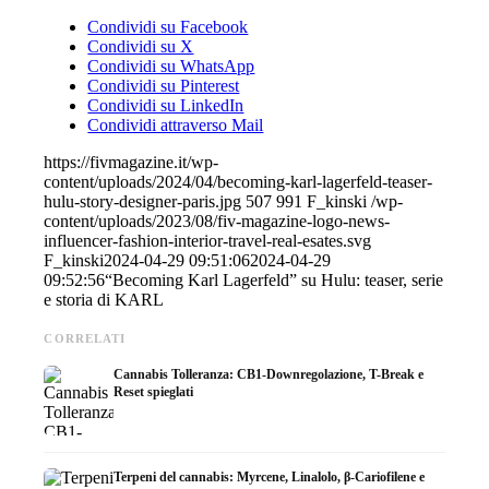
Condividi su Facebook
Condividi su X
Condividi su WhatsApp
Condividi su Pinterest
Condividi su LinkedIn
Condividi attraverso Mail
https://fivmagazine.it/wp-
content/uploads/2024/04/becoming-karl-lagerfeld-teaser-
hulu-story-designer-paris.jpg
507
991
F_kinski
/wp-
content/uploads/2023/08/fiv-magazine-logo-news-
influencer-fashion-interior-travel-real-esates.svg
F_kinski
2024-04-29 09:51:06
2024-04-29
09:52:56
“Becoming Karl Lagerfeld” su Hulu: teaser, serie
e storia di KARL
CORRELATI
Cannabis Tolleranza: CB1-Downregolazione, T-Break e
Reset spieglati
Terpeni del cannabis: Myrcene, Linalolo, β-Cariofilene e