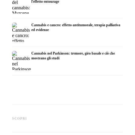
l'effetto entourage
Cannabis e cancro: effetto antitumorale, terapia palliativa
ed evidenze
Cannabis nel Parkinson: tremore, giro basale e ciò che
mostrano gli studi
Cannabis e ADHD: dopamina,
Cannabis nella fibromialgia:
Cannabi
automedicazione e ciò che
dolore, sonno e sistema
chemiot
SCOPRI
mostrano gli studi
endocannabinoidi
Dronab