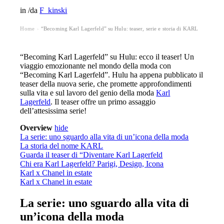
in
/
da
F_kinski
Home
“Becoming Karl Lagerfeld” su Hulu: teaser, serie e storia di KARL
›
“Becoming Karl Lagerfeld” su Hulu: ecco il teaser! Un
viaggio emozionante nel mondo della moda con
“Becoming Karl Lagerfeld”. Hulu ha appena pubblicato il
teaser della nuova serie, che promette approfondimenti
sulla vita e sul lavoro del genio della moda
Karl
Lagerfeld
. Il teaser offre un primo assaggio
dell’attesissima serie!
Overview
hide
La serie: uno sguardo alla vita di un’icona della moda
La storia del nome KARL
Guarda il teaser di “Diventare Karl Lagerfeld
Chi era Karl Lagerfeld? Parigi, Design, Icona
Karl x Chanel in estate
Karl x Chanel in estate
La serie: uno sguardo alla vita di
un’icona della moda