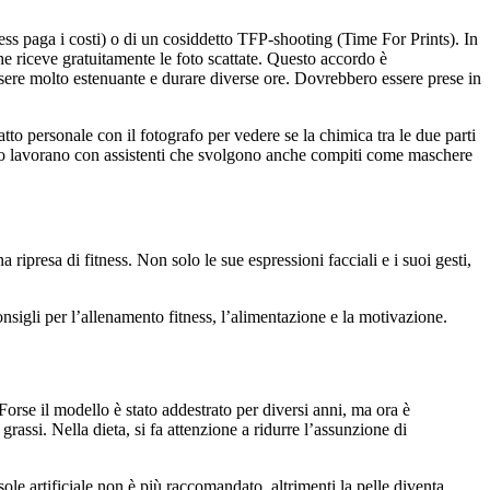
tness paga i costi) o di un cosiddetto TFP-shooting (Time For Prints). In
che riceve gratuitamente le foto scattate. Questo accordo è
ssere molto estenuante e durare diverse ore. Dovrebbero essere prese in
tto personale con il fotografo per vedere se la chimica tra le due parti
pesso lavorano con assistenti che svolgono anche compiti come maschere
ripresa di fitness. Non solo le sue espressioni facciali e i suoi gesti,
consigli per l’allenamento fitness, l’alimentazione e la motivazione.
orse il modello è stato addestrato per diversi anni, ma ora è
rassi. Nella dieta, si fa attenzione a ridurre l’assunzione di
ole artificiale non è più raccomandato, altrimenti la pelle diventa