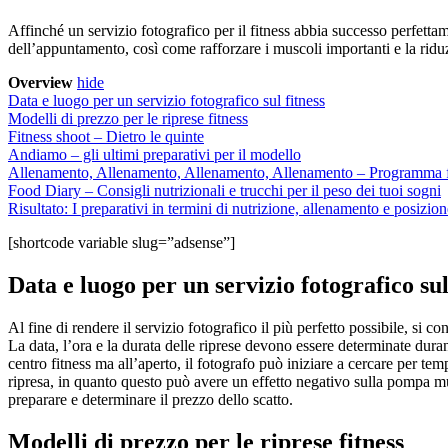
Affinché un servizio fotografico per il fitness abbia successo perfett
dell’appuntamento, così come rafforzare i muscoli importanti e la rid
Overview
hide
Data e luogo per un servizio fotografico sul fitness
Modelli di prezzo per le riprese fitness
Fitness shoot – Dietro le quinte
Andiamo – gli ultimi preparativi per il modello
Allenamento, Allenamento, Allenamento, Allenamento – Programma fi
Food Diary – Consigli nutrizionali e trucchi per il peso dei tuoi sogni
Risultato: I preparativi in termini di nutrizione, allenamento e posizio
[shortcode variable slug=”adsense”]
Data e luogo per un servizio fotografico sul
Al fine di rendere il servizio fotografico il più perfetto possibile, si 
La data, l’ora e la durata delle riprese devono essere determinate dura
centro fitness ma all’aperto, il fotografo può iniziare a cercare per 
ripresa, in quanto questo può avere un effetto negativo sulla pompa mu
preparare e determinare il prezzo dello scatto.
Modelli di prezzo per le riprese fitness