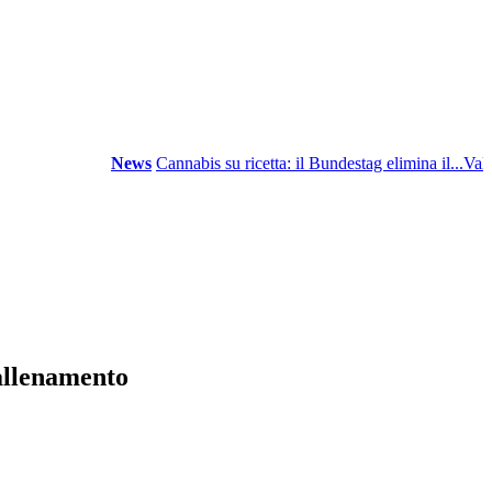
News
Cannabis su ricetta: il Bundestag elimina il...
Valore fo
 allenamento