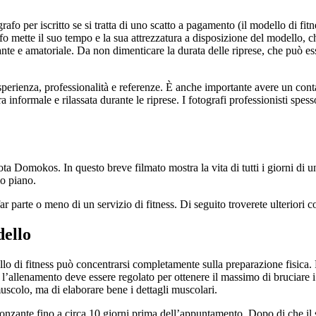
rafo per iscritto se si tratta di uno scatto a pagamento (il modello di fi
afo mette il suo tempo e la sua attrezzatura a disposizione del modello, 
ante e amatoriale. Da non dimenticare la durata delle riprese, che può e
esperienza, professionalità e referenze. È anche importante avere un conta
a informale e rilassata durante le riprese. I fotografi professionisti s
 Domokos. In questo breve filmato mostra la vita di tutti i giorni di una 
o piano.
ar parte o meno di un servizio di fitness. Di seguito troverete ulteriori 
dello
o di fitness può concentrarsi completamente sulla preparazione fisica. F
’allenamento deve essere regolato per ottenere il massimo di bruciare i g
 muscolo, ma di elaborare bene i dettagli muscolari.
bronzante fino a circa 10 giorni prima dell’appuntamento. Dopo di che il s