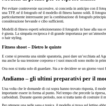
Per evitare controversie successive, si concorda in anticipo con il fotog
una TFP, né il fotografo né il modello di fitness hanno soldi. Il fotogr
particolarmente interessante per la combinazione di fotografo principi
considerazione bevande e cibo sufficienti.
Modelli di fitness esperti selezioneranno il fotografo in base alla sua 
è giusta. La simpatia reciproca è di grande importanza per un’atmosfer
o hair styling.
Fitness shoot – Dietro le quinte
E come si presenta una simile sparatoria, puoi dare un’occhiata ad Agota
ma anche la sua tensione corporea e i suoi muscoli sono molto in prim
Ora non si tratta solo di guardare. Sta a te decidere se un giorno vuoi f
Andiamo – gli ultimi preparativi per il mo
Una volta che le domande di cui sopra hanno trovato risposta, il modell
importante essere in forma al punto. Nel tempo che precede la ripresa, l
carboidrati. Durante questo periodo, non si tratta tanto di costruire il
Per ottenere una pelle sana e tonica, il modello si trova sul lettino ab