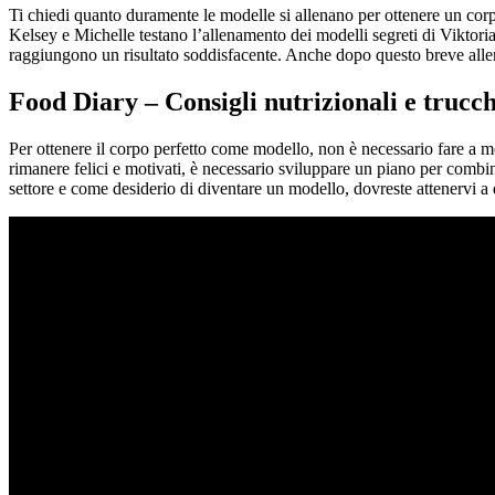
Ti chiedi quanto duramente le modelle si allenano per ottenere un co
Kelsey e Michelle testano l’allenamento dei modelli segreti di Viktori
raggiungono un risultato soddisfacente. Anche dopo questo breve alle
Food Diary – Consigli nutrizionali e trucchi
Per ottenere il corpo perfetto come modello, non è necessario fare a men
rimanere felici e motivati, è necessario sviluppare un piano per combi
settore e come desiderio di diventare un modello, dovreste attenervi a 