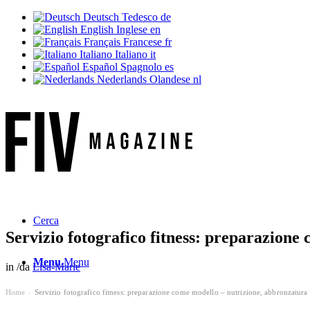
Deutsch
Tedesco
de
English
Inglese
en
Français
Francese
fr
Italiano
Italiano
it
Español
Spagnolo
es
Nederlands
Olandese
nl
Cerca
Servizio fotografico fitness: preparazione
Menu
Menu
in
/
da
Lisa-Marie
Home
Servizio fotografico fitness: preparazione come modello – nutrizione, abbronzatura
›