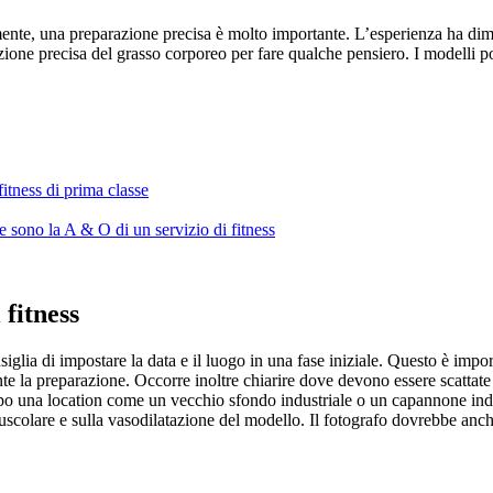
amente, una preparazione precisa è molto importante. L’esperienza ha dim
uzione precisa del grasso corporeo per fare qualche pensiero. I modelli
tness di prima classe
ne sono la A & O di un servizio di fitness
 fitness
consiglia di impostare la data e il luogo in una fase iniziale. Questo è imp
nte la preparazione. Occorre inoltre chiarire dove devono essere scattate 
tempo una location come un vecchio sfondo industriale o un capannone ind
scolare e sulla vasodilatazione del modello. Il fotografo dovrebbe anche