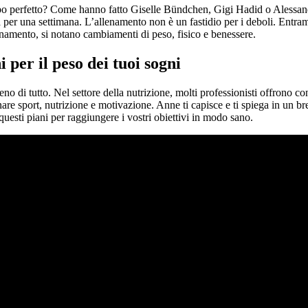
rpo perfetto? Come hanno fatto Giselle Bündchen, Gigi Hadid o Alessand
a per una settimana. L’allenamento non è un fastidio per i deboli. Entra
namento, si notano cambiamenti di peso, fisico e benessere.
 per il peso dei tuoi sogni
o di tutto. Nel settore della nutrizione, molti professionisti offrono con
nare sport, nutrizione e motivazione. Anne ti capisce e ti spiega in un
questi piani per raggiungere i vostri obiettivi in modo sano.