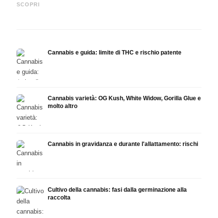
automedicazione e ciò che
dolore, sonno e sistema
chemi
SCOPRI
mostrano gli studi
endocannabinoidi
Drona
Cannabis e guida: limite di THC e rischio patente
Cannabis varietà: OG Kush, White Widow, Gorilla Glue e
molto altro
Cannabis in gravidanza e durante l'allattamento: rischi
Cultivo della cannabis: fasi dalla germinazione alla
raccolta