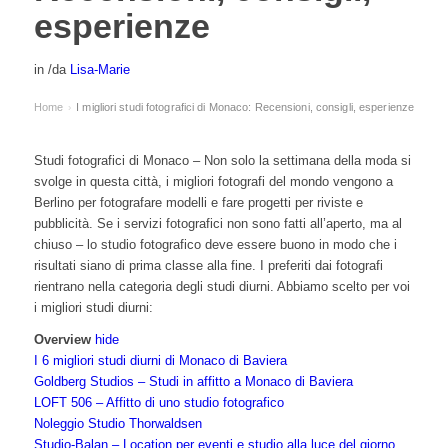
esperienze
in
/
da
Lisa-Marie
Home
I migliori studi fotografici di Monaco: Recensioni, consigli, esperienze
›
Studi fotografici di Monaco – Non solo la settimana della moda si
svolge in questa città, i migliori fotografi del mondo vengono a
Berlino per fotografare modelli e fare progetti per riviste e
pubblicità. Se i servizi fotografici non sono fatti all’aperto, ma al
chiuso – lo studio fotografico deve essere buono in modo che i
risultati siano di prima classe alla fine. I preferiti dai fotografi
rientrano nella categoria degli studi diurni. Abbiamo scelto per voi
i migliori studi diurni:
Overview
hide
I 6 migliori studi diurni di Monaco di Baviera
Goldberg Studios – Studi in affitto a Monaco di Baviera
LOFT 506 – Affitto di uno studio fotografico
Noleggio Studio Thorwaldsen
Studio-Balan – Location per eventi e studio alla luce del giorno