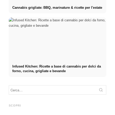
Cannabis grigliate: BBQ, marinature & ricette per l'estate
Infused Kitchen: Ricette a base di cannabis per dolci da
forno, cucina, grigliate e bevande
Prati
Pubblicità su social media:
Inizio di carriera dopo gli
primo
Più vendite grazie al
studi: Cosa cercano
retrib
SCOPRI
marketing online mirato
realmente i recruiter
dirett