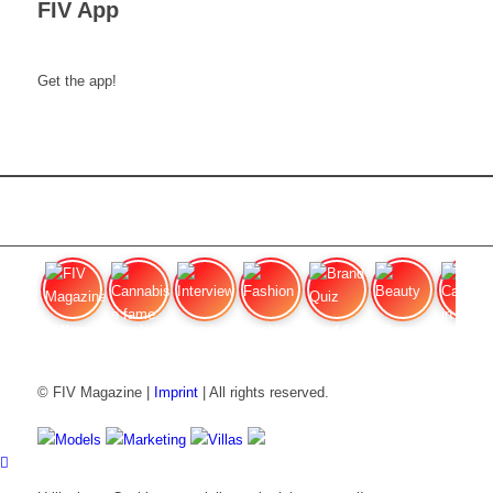
FIV App
Get the app!
FIV Magazine
Cannabis e fame:
Interview
Fashion
Brand Quiz
Beauty
Cannabi
© FIV Magazine |
Imprint
| All rights reserved.
Models
Marketing
Villas