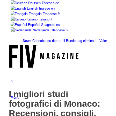
Deutsch
Tedesco
de
English
Inglese
en
Français
Francese
fr
Italiano
Italiano
it
Español
Spagnolo
es
Nederlands
Olandese
nl
News
Cannabis su ricetta: il Bundestag elimina il...
Valore fondiario
I migliori studi
Menu
fotografici di Monaco:
Recensioni, consigli,