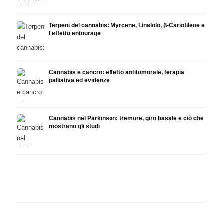
Terpeni del cannabis: Myrcene, Linalolo, β-Cariofilene e
l'effetto entourage
Cannabis e cancro: effetto antitumorale, terapia
palliativa ed evidenze
Cannabis nel Parkinson: tremore, giro basale e ciò che
mostrano gli studi
Cannabis e ADHD: dopamina,
Cannabis nella fibromialgia:
Canna