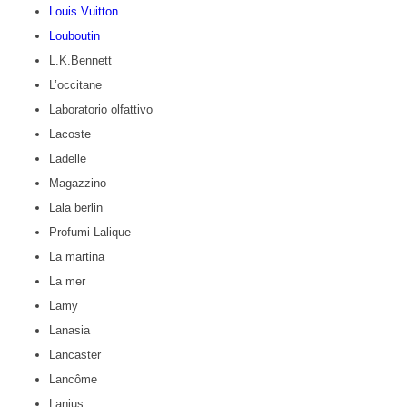
Louis Vuitton
Louboutin
L.K.Bennett
L’occitane
Laboratorio olfattivo
Lacoste
Ladelle
Magazzino
Lala berlin
Profumi Lalique
La martina
La mer
Lamy
Lanasia
Lancaster
Lancôme
Lanius