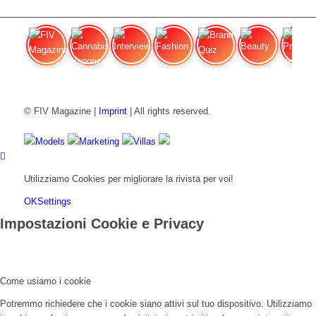
FIV Magazine
Cannabis Vaporizer: Quale
Interview
Fashion
Brand Quiz
Beauty
Prezzi de
© FIV Magazine |
Imprint
| All rights reserved.
Models
Marketing
Villas
Utilizziamo Cookies per migliorare la rivista per voi!
OK
Settings
Impostazioni Cookie e Privacy
Come usiamo i cookie
Potremmo richiedere che i cookie siano attivi sul tuo dispositivo. Utilizziamo