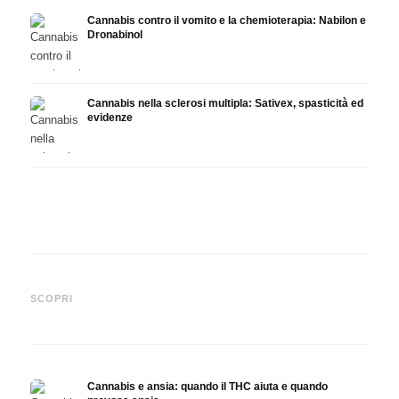
Cannabis contro il vomito e la chemioterapia: Nabilon e
Dronabinol
Cannabis nella sclerosi multipla: Sativex, spasticità ed
evidenze
Cannabis e epilessia: CBD,
Produrre olio di cannabis fai
CBD e
Epidiolex e lo stato della
da te: decarbossilazione e
canna
SCOPRI
ricerca
infusione
fare 
Cannabis e ansia: quando il THC aiuta e quando