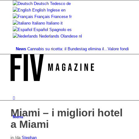
Deutsch
Tedesco
de
English
Inglese
en
Français
Francese
fr
Italiano
Italiano
it
Español
Spagnolo
es
Nederlands
Olandese
nl
News
Cannabis su ricetta: il Bundestag elimina il...
Valore fondiario di rifer
Miami – i migliori hotel
Menu
a Miami
in
/
da
Stephan