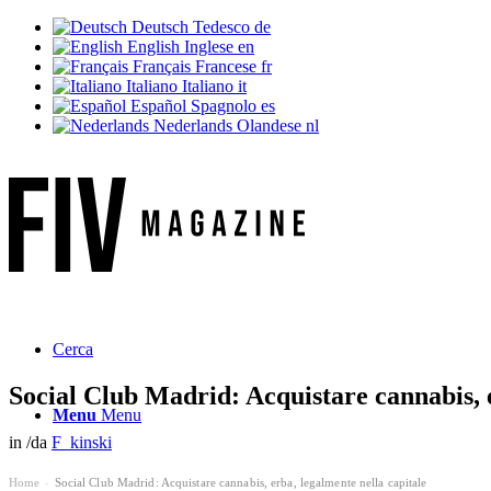
Deutsch
Tedesco
de
English
Inglese
en
Français
Francese
fr
Italiano
Italiano
it
Español
Spagnolo
es
Nederlands
Olandese
nl
Cerca
Social Club Madrid: Acquistare cannabis, e
Menu
Menu
in
/
da
F_kinski
Home
Social Club Madrid: Acquistare cannabis, erba, legalmente nella capitale
›