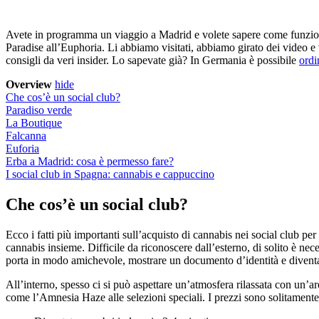
Avete in programma un viaggio a Madrid e volete sapere come funzionano
Paradise all’Euphoria. Li abbiamo visitati, abbiamo girato dei video e v
consigli da veri insider. Lo sapevate già? In Germania è possibile
ordi
Overview
hide
Che cos’è un social club?
Paradiso verde
La Boutique
Falcanna
Euforia
Erba a Madrid: cosa è permesso fare?
I social club in Spagna: cannabis e cappuccino
Che cos’è un social club?
Ecco i fatti più importanti sull’acquisto di cannabis nei social club per
cannabis insieme. Difficile da riconoscere dall’esterno, di solito è ne
porta in modo amichevole, mostrare un documento d’identità e diventare
All’interno, spesso ci si può aspettare un’atmosfera rilassata con un’ar
come l’Amnesia Haze alle selezioni speciali. I prezzi sono solitamente