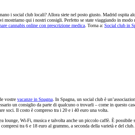
 i social club locali? Allora siete nel posto giusto. Madrid ospita alc
i mostriamo qui i nostri consigli. Perfetto se state viaggiando in modo ril
nare cannabis online con prescrizione medica
. Torna a:
Social club in 
 le vostre
vacanze in Spagna
. In Spagna, un social club è un’associazion
cessario un consiglio da parte di qualcuno o trovarli – come in questo ca
 soci. Il costo è compreso tra i 20 e i 40 euro una volta.
ea lounge, Wi-Fi, musica e talvolta anche un piccolo caffè. È possibile sce
 compresi tra 6 e 18 euro al grammo, a seconda della varietà e del club.