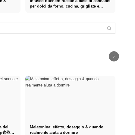
re &
Infused Kitchen: Ricette a base di cannabis
per dolci da forno, cucina, grigliate e
bevande
Pratica presso
aziende di
Finanziare gli
primo piano:
studi nel 2026:
Stressursachen
opportunità,
Deutschlandstipendium,
Cortisolo:
Die häufigsten
retribuzione e il
BAföG e
L'ormone dello
Auslöser bei
percorso
consigli
stress, la sua
Arbeit,
diretto verso la
intelligenti per
azione e come
Beziehung und
carriera
risparmiare
ridurlo
Finanzen
›
a del
Melatonina: effetto, dosaggio & quando
oggi这些问
realmente aiuta a dormire