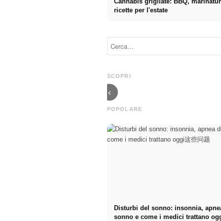
Cannabis grigliate: BBQ, marinatu
ricette per l'estate
Pubblicità su
Inizio di
social media:
carriera dopo
Più vendite
gli studi: Cosa
grazie al
cercano
marketing
realmente i
SCOPRI
online mirato
recruiter
‹
POPOLARE
Disturbi del sonno: insonnia, apne
sonno e come i medici trattano 