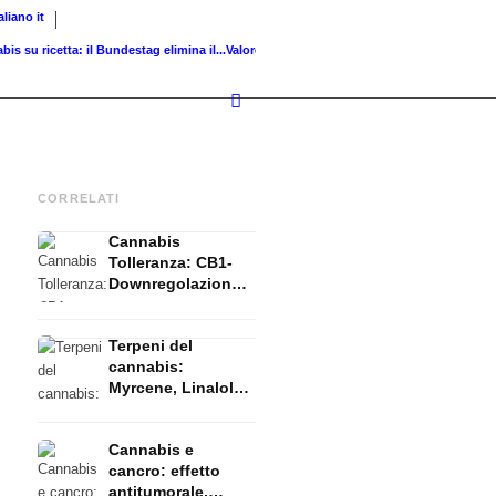
taliano
it
 ricetta: il Bundestag elimina il...
Valore fondiario di riferimento vs. valore di...
Infused
CORRELATI
Cannabis
Tolleranza: CB1-
Downregolazione,
T-Break e Reset
spieglati
Terpeni del
cannabis:
Myrcene, Linalolo,
β-Cariofilene e
l'effetto entourage
Cannabis e
cancro: effetto
antitumorale,