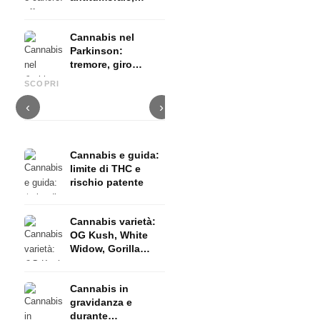
terapia palliativa
ed evidenze
Cannabis nel
Parkinson:
tremore, giro
Cannabis e ADHD: dopamina,
Cannabis nella fibromialgia:
C
basale e ciò che
automedicazione e ciò che
dolore, sonno e sistema
c
SCOPRI
mostrano gli studi
mostrano gli studi
endocannabinoidi
D
‹
›
Cannabis e guida:
limite di THC e
rischio patente
Cannabis varietà:
OG Kush, White
Widow, Gorilla
Glue e molto altro
Cannabis in
gravidanza e
durante