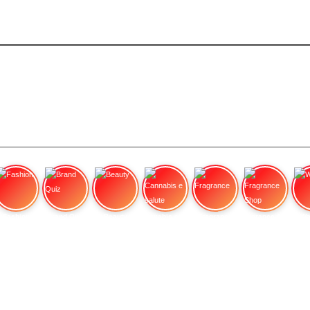
Fashion
Brand Quiz
Beauty
Cannabis e salute
Fragrance
Fragrance Shop
Wa