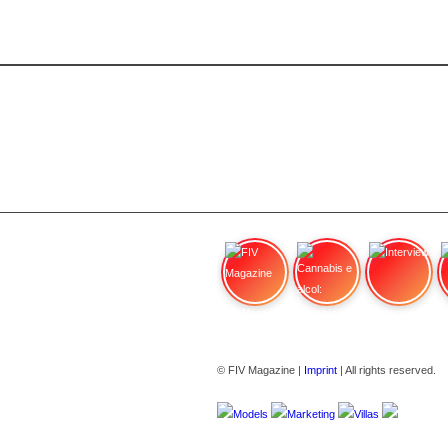
FIV Magazine
Cannabis e alcol:
Interview
© FIV Magazine |
Imprint
| All rights reserved.
Models
Marketing
Villas