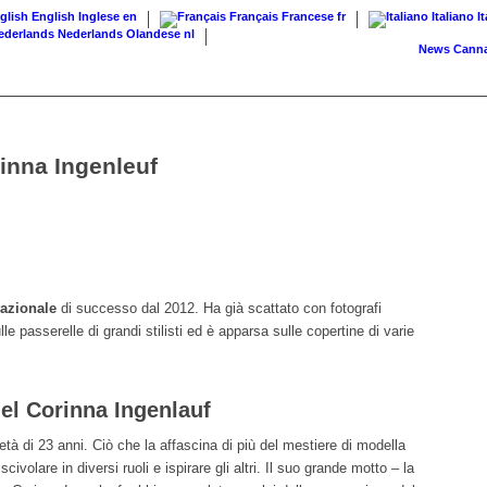
English
Inglese
en
Français
Francese
fr
Italiano
I
Nederlands
Olandese
nl
News
Cannabis su
rinna Ingenleuf
nazionale
di successo dal 2012. Ha già scattato con fotografi
e passerelle di grandi stilisti ed è apparsa sulle copertine di varie
del Corinna Ingenlauf
’età di 23 anni. Ciò che la affascina di più del mestiere di modella
civolare in diversi ruoli e ispirare gli altri. Il suo grande motto – la