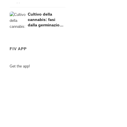
l'allattamento:
rischi
Cultivo della
cannabis: fasi
dalla germinazione
alla raccolta
FIV APP
Get the app!