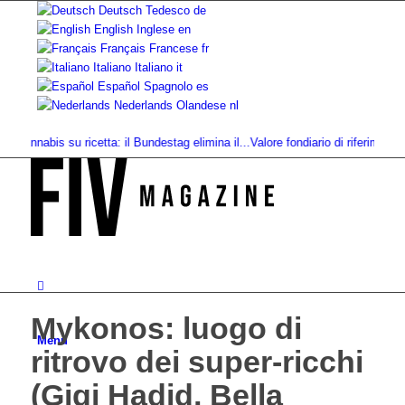
Deutsch
Tedesco
de
English
Inglese
en
Français
Francese
fr
Italiano
Italiano
it
Español
Spagnolo
es
Nederlands
Olandese
nl
nabis su ricetta: il Bundestag elimina il...
Valore fondiario di riferimento vs. val
Mykonos: luogo di
Menu
ritrovo dei super-ricchi
(Gigi Hadid, Bella