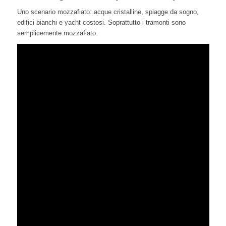
Uno scenario mozzafiato: acque cristalline, spiagge da sogno,
edifici bianchi e yacht costosi. Soprattutto i tramonti sono
semplicemente mozzafiato.