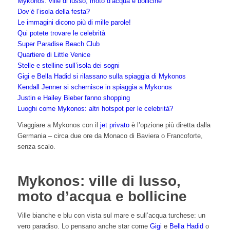
Mykonos: ville di lusso, moto d’acqua e bollicine
Dov’è l’isola della festa?
Le immagini dicono più di mille parole!
Qui potete trovare le celebrità
Super Paradise Beach Club
Quartiere di Little Venice
Stelle e stelline sull’isola dei sogni
Gigi e Bella Hadid si rilassano sulla spiaggia di Mykonos
Kendall Jenner si schernisce in spiaggia a Mykonos
Justin e Hailey Bieber fanno shopping
Luoghi come Mykonos: altri hotspot per le celebrità?
Viaggiare a Mykonos con il
jet privato
è l’opzione più diretta dalla
Germania – circa due ore da Monaco di Baviera o Francoforte,
senza scalo.
Mykonos: ville di lusso,
moto d’acqua e bollicine
Ville bianche e blu con vista sul mare e sull’acqua turchese: un
vero paradiso. Lo pensano anche star come
Gigi
e
Bella Hadid
o