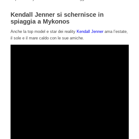
Kendall Jenner si schernisce in
spiaggia a Mykonos
Anche la top model e star dei reality
Kendall Jenner
ama l’estate,
il sole e il mare caldo con le sue amiche.