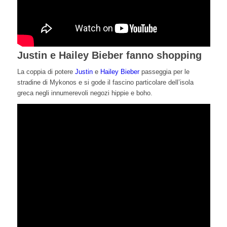
Justin e Hailey Bieber fanno shopping
La coppia di potere
Justin
e
Hailey Bieber
passeggia per le
stradine di Mykonos e si gode il fascino particolare dell’isola
greca negli innumerevoli negozi hippie e boho.