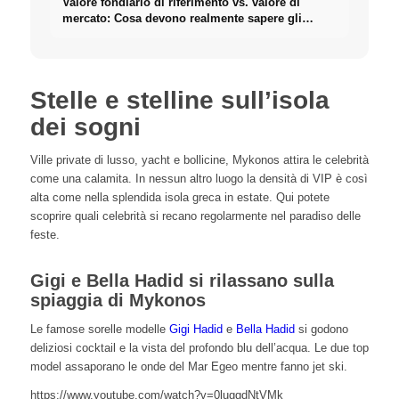
Valore fondiario di riferimento vs. valore di
mercato: Cosa devono realmente sapere gli
investitori sugli Immobili
Stelle e stelline sull’isola
dei sogni
Ville private di lusso, yacht e bollicine, Mykonos attira le celebrità
come una calamita. In nessun altro luogo la densità di VIP è così
alta come nella splendida isola greca in estate. Qui potete
scoprire quali celebrità si recano regolarmente nel paradiso delle
feste.
Gigi e Bella Hadid si rilassano sulla
spiaggia di Mykonos
Le famose sorelle modelle
Gigi Hadid
e
Bella Hadid
si godono
deliziosi cocktail e la vista del profondo blu dell’acqua. Le due top
model assaporano le onde del Mar Egeo mentre fanno jet ski.
https://www.youtube.com/watch?v=0luggdNtVMk