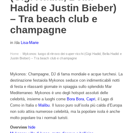
Hadid e Justin Bieber)
– Tra beach club e
champagne
in
/
da
Lisa-Marie
Home
Mykonos: luogo di ritrovo dei super-ricchi (Gigi Hadid, Bella Hadid e
›
Justin Bieber) – Tra beach club e champagne
Mykonos: Champagne, DJ di fama mondiale e acque turchesi. La
destinazione festaiola Mykonos seduce con indimenticabili notti
di festa e rilassanti giornate in spiaggia sullo splendido Mar
Mediterraneo. Mykonos è uno degli hotspot assoluti delle
celebrità, insieme a luoghi come
Bora Bora
,
Capri
,
il Lago di
Como
in Italia o
Malibu
. Il lusso puro sull’isola più calda d’Europa
non solo attira numerose celebrità, ma la popolare isola è anche
molto popolare tra i normali turisti.
Overview
hide