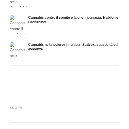
Cannabis contro il vomito e la chemioterapia: Nabilon e
Dronabinol
Cannabis nella sclerosi multipla: Sativex, spasticità ed
evidenze
Cannabis e epilessia: CBD,
Produrre olio di cannabis fai
CBD e
Epidiolex e lo stato della
da te: decarbossilazione e
canna
SCOPRI
ricerca
infusione
fare 