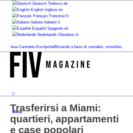
Deutsch
Tedesco
de
English
Inglese
en
Français
Francese
fr
Italiano
Italiano
it
Español
Spagnolo
es
Nederlands
Olandese
nl
 neue Cannabis-Kochportal
Bevande a base di cannabis: smoothie, tè,...
Cannab
Trasferirsi a Miami:
Menu
quartieri, appartamenti
e case popolari