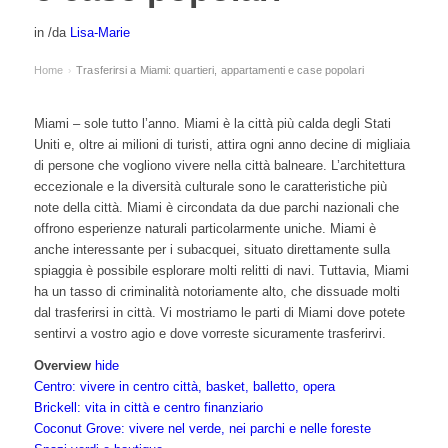
in
/
da
Lisa-Marie
Home
Trasferirsi a Miami: quartieri, appartamenti e case popolari
›
Miami – sole tutto l’anno. Miami è la città più calda degli Stati
Uniti e, oltre ai milioni di turisti, attira ogni anno decine di migliaia
di persone che vogliono vivere nella città balneare. L’architettura
eccezionale e la diversità culturale sono le caratteristiche più
note della città. Miami è circondata da due parchi nazionali che
offrono esperienze naturali particolarmente uniche. Miami è
anche interessante per i subacquei, situato direttamente sulla
spiaggia è possibile esplorare molti relitti di navi. Tuttavia, Miami
ha un tasso di criminalità notoriamente alto, che dissuade molti
dal trasferirsi in città. Vi mostriamo le parti di Miami dove potete
sentirvi a vostro agio e dove vorreste sicuramente trasferirvi.
Overview
hide
Centro: vivere in centro città, basket, balletto, opera
Brickell: vita in città e centro finanziario
Coconut Grove: vivere nel verde, nei parchi e nelle foreste