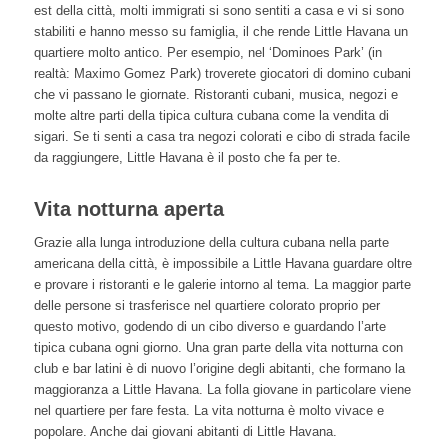
est della città, molti immigrati si sono sentiti a casa e vi si sono
stabiliti e hanno messo su famiglia, il che rende Little Havana un
quartiere molto antico. Per esempio, nel ‘Dominoes Park’ (in
realtà: Maximo Gomez Park) troverete giocatori di domino cubani
che vi passano le giornate. Ristoranti cubani, musica, negozi e
molte altre parti della tipica cultura cubana come la vendita di
sigari. Se ti senti a casa tra negozi colorati e cibo di strada facile
da raggiungere, Little Havana è il posto che fa per te.
Vita notturna aperta
Grazie alla lunga introduzione della cultura cubana nella parte
americana della città, è impossibile a Little Havana guardare oltre
e provare i ristoranti e le galerie intorno al tema. La maggior parte
delle persone si trasferisce nel quartiere colorato proprio per
questo motivo, godendo di un cibo diverso e guardando l’arte
tipica cubana ogni giorno. Una gran parte della vita notturna con
club e bar latini è di nuovo l’origine degli abitanti, che formano la
maggioranza a Little Havana. La folla giovane in particolare viene
nel quartiere per fare festa. La vita notturna è molto vivace e
popolare. Anche dai giovani abitanti di Little Havana.