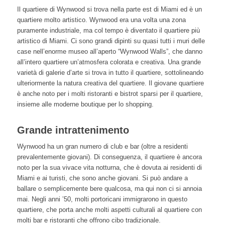
Il quartiere di Wynwood si trova nella parte est di Miami ed è un
quartiere molto artistico. Wynwood era una volta una zona
puramente industriale, ma col tempo è diventato il quartiere più
artistico di Miami. Ci sono grandi dipinti su quasi tutti i muri delle
case nell’enorme museo all’aperto “Wynwood Walls”, che danno
all’intero quartiere un’atmosfera colorata e creativa. Una grande
varietà di galerie d’arte si trova in tutto il quartiere, sottolineando
ulteriormente la natura creativa del quartiere. Il giovane quartiere
è anche noto per i molti ristoranti e bistrot sparsi per il quartiere,
insieme alle moderne boutique per lo shopping.
Grande intrattenimento
Wynwood ha un gran numero di club e bar (oltre a residenti
prevalentemente giovani). Di conseguenza, il quartiere è ancora
noto per la sua vivace vita notturna, che è dovuta ai residenti di
Miami e ai turisti, che sono anche giovani. Si può andare a
ballare o semplicemente bere qualcosa, ma qui non ci si annoia
mai. Negli anni ’50, molti portoricani immigrarono in questo
quartiere, che porta anche molti aspetti culturali al quartiere con
molti bar e ristoranti che offrono cibo tradizionale.