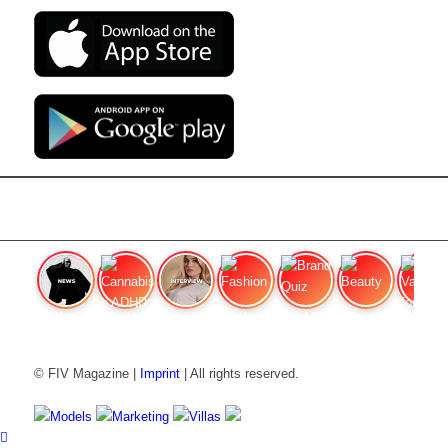
FIV Magazine
Cannabis e ADHD:
Interview
Fashion
Brand Quiz
Beauty
Valore
© FIV Magazine |
Imprint
| All rights reserved.
Models
Marketing
Villas