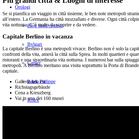
Più grandi città & Luoghi di interesse
Orologi
Se si pianifica un viaggio in città insieme, le ben note metropoli st
all’estero. La Germania ha città mozzafiato e diverse. Ogni città colpis
vita notturna. C’è molto da scoprire e da vedere.
Blog sugli orologi
Capitale Berlino in vacanza
Bvlgari
La capitale Berlino è una metropoli vivace. Berlino non è solo la capi
confronti della vita, amerà la città sulla Sprea. In molti quartieri e 
ristoranti e una straordinaria vita notturna. I numerosi bar sulla spiag
Cartier
metropoli. A Berlino meritano una visita soprattutto la Porta di Brand
capitale.
Galleria lato est
Patek Philippe
Richstagsgebäude
Cena a Kreuzberg
Vai in uno dei 160 musei
Rolex
Tiffany & Co
Bellezza