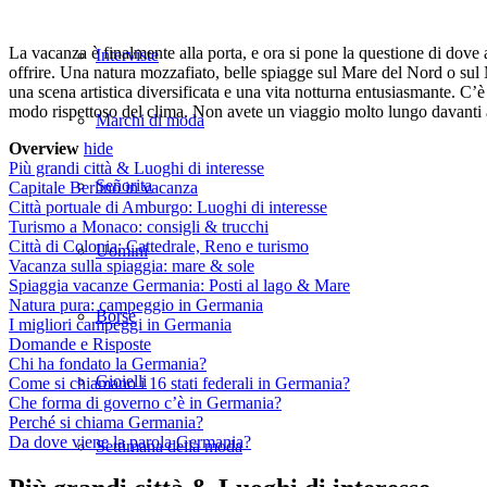
La vacanza è finalmente alla porta, e ora si pone la questione di do
Interviste
offrire. Una natura mozzafiato, belle spiagge sul Mare del Nord o su
una scena artistica diversificata e una vita notturna entusiasmante. C
modo rispettoso del clima. Non avete un viaggio molto lungo davanti a
Marchi di moda
Overview
hide
Più grandi città & Luoghi di interesse
Señorita
Capitale Berlino in vacanza
Città portuale di Amburgo: Luoghi di interesse
Turismo a Monaco: consigli & trucchi
Città di Colonia: Cattedrale, Reno e turismo
Uomini
Vacanza sulla spiaggia: mare & sole
Spiaggia vacanze Germania: Posti al lago & Mare
Natura pura: campeggio in Germania
Borse
I migliori campeggi in Germania
Domande e Risposte
Chi ha fondato la Germania?
Gioielli
Come si chiamano i 16 stati federali in Germania?
Che forma di governo c’è in Germania?
Perché si chiama Germania?
Da dove viene la parola Germania?
Settimana della moda