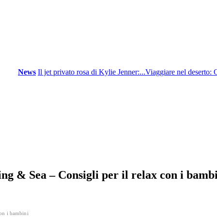
News
Il jet privato rosa di Kylie Jenner:...
Viaggiare nel deserto: Consi
 & Sea – Consigli per il relax con i bamb
on i bambini