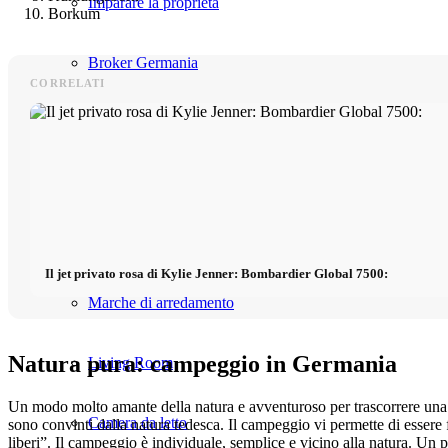
Imparare la proprietà
Borkum
Broker Germania
CORRELATI
Broker USA
Interno
Blog sull’arredamento
Il jet privato rosa di Kylie Jenner: Bombardier Global 7500:
Marche di arredamento
Natura pura: campeggio in Germania
Living Room
Un modo molto amante della natura e avventuroso per trascorrere una 
Camera da letto
sono convinti dalla natura tedesca. Il campeggio vi permette di essere
liberi”. Il campeggio è individuale, semplice e vicino alla natura. U