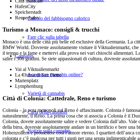
Città musicale
HafenCity
Speicherstadt
Reeperbahn
Calcolo del fabbisogno calorico
Turismo a Monaco: consigli & trucchi
Fare clic sulla tabella
Monaco è una delle città più belle ed esclusive della Germania. La cit
BMW World. Dovreste assolutamente visitare il Viktualienmarkt, che è c
il tempo e la fame e mettervi alla prova nei vari chioschi alimentari. L
Cannabis
salire i 306 gradini. Se siete appassionati di cultura, dovreste assol
Vai al Viktualienmarkt
Acquistare cannabis online?
La Chiesa di San Pietro
Marienplatz
Lymphenburg
Varietà di cannabis
Città di Colonia: Cattedrale, Reno e turismo
Colonia – la nota metropoli sul Reno è affascinante. Colonia è famosa p
Carta della cannabis
naturalmente, il Reno. La prima cosa che si associa a Colonia è il Duo
Colonia, dovete assolutamente salire e vedere Colonia dall’alto. Vale c
della birra, dovreste assolutamente andare in un birrificio e bere una 
Notizie sulla cannabis
Hohenzollern e promettere così l’amore eterno. I quartieri dell’anca com
colorata e c’è qualcosa per tutti i gusti per una serata indimenticabile 