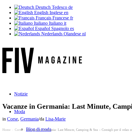
Deutsch
Tedesco
de
English
Inglese
en
Français
Francese
fr
Italiano
Italiano
it
Español
Spagnolo
es
Nederlands
Olandese
nl
Notizie
Vacanze in Germania: Last Minute, Camping
Moda
in
Corse
,
Germania
/
da
Lisa-Marie
Blog di moda
Home
Corse
Vacanze in Germania: Last Minute, Camping & Sea – Consigli per il relax c
›
›