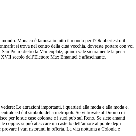
 il mondo. Monaco è famosa in tutto il mondo per l’Oktoberfest o il
markt si trova nel centro della città vecchia, dovreste portare con voi
 di San Pietro dietro la Marienplatz, quindi vale sicuramente la pena
el XVII secolo dell’Elettore Max Emanuel è affascinante.
edere: Le attrazioni importanti, i quartieri alla moda e alla moda e,
entrale ed è il simbolo della metropoli. Se vi trovate al Duomo di
sce per le sue case colorate e i suoi pub sul Reno. Se siete amanti
le coppie: si può attaccare un castello dell’amore al ponte degli
provare i vari ristoranti in offerta. La vita notturna a Colonia è