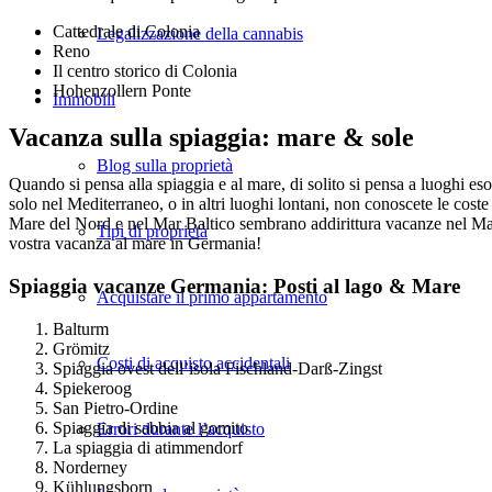
Cattedrale di Colonia
Legalizzazione della cannabis
Reno
Il centro storico di Colonia
Hohenzollern Ponte
Immobili
Vacanza sulla spiaggia: mare & sole
Blog sulla proprietà
Quando si pensa alla spiaggia e al mare, di solito si pensa a luoghi e
solo nel Mediterraneo, o in altri luoghi lontani, non conoscete le cost
Mare del Nord e nel Mar Baltico sembrano addirittura vacanze nel Mar
Tipi di proprietà
vostra vacanza al mare in Germania!
Spiaggia vacanze Germania: Posti al lago & Mare
Acquistare il primo appartamento
Balturm
Grömitz
Costi di acquisto accidentali
Spiaggia ovest dell’isola Fischland-Darß-Zingst
Spiekeroog
San Pietro-Ordine
Spiaggia di sabbia al gomito
Errori durante l’acquisto
La spiaggia di atimmendorf
Norderney
Kühlungsborn