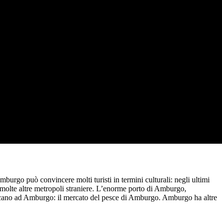
urgo può convincere molti turisti in termini culturali: negli ultimi
 molte altre metropoli straniere. L’enorme porto di Amburgo,
i recano ad Amburgo: il mercato del pesce di Amburgo. Amburgo ha altre