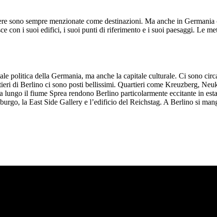
raniere sono sempre menzionate come destinazioni. Ma anche in Germania
ce con i suoi edifici, i suoi punti di riferimento e i suoi paesaggi. Le me
tale politica della Germania, ma anche la capitale culturale. Ci sono cir
quartieri di Berlino ci sono posti bellissimi. Quartieri come Kreuzberg, 
gia lungo il fiume Sprea rendono Berlino particolarmente eccitante in esta
eburgo, la East Side Gallery e l’edificio del Reichstag. A Berlino si man