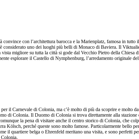
tà convince con l’architettura barocca e la Marienplatz, famosa in tutto
onsiderato uno dei luoghi più belli di Monaco di Baviera. Il Viktualien
a vista migliore su tutta la città si gode dal Vecchio Pietro della Chiesa
utamente esplorare il Castello di Nymphenburg, l’arredamento originale d
er il Carnevale di Colonia, ma c’è molto di più da scoprire e molto da v
mo di Colonia. Il Duomo di Colonia si trova direttamente alla stazione c
omunque la pena di visitare anche il centro storico di Colonia, che colpi
birra Kölsch, perché queste sono molto famose. Particolarmente bello per 
e il quartiere belga o Ehrenfeld meritano una visita, e sono perfetti per 
a Colonia.