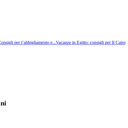
gli per l’abbigliamento e...
Vacanze in Egitto: consigli per Il Cairo,...
In 
ini