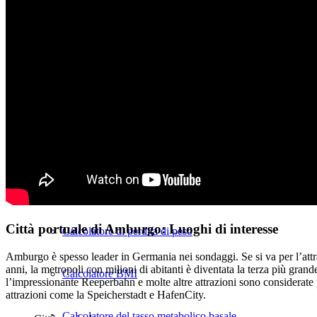
Nutrizione
Diminuire
Blog sulla perdita di peso
Tabella delle calorie
Siringhe dimagranti
Città portuale di Amburgo: Luoghi di interesse
Calcolatore di perdita di peso
Amburgo è spesso leader in Germania nei sondaggi. Se si va per l’attra
anni, la metropoli con milioni di abitanti è diventata la terza più g
Calcolatore BMI
l’impressionante Reeperbahn e molte altre attrazioni sono considerate
attrazioni come la Speicherstadt e HafenCity.
Calcolatore del tasso metabolico basale