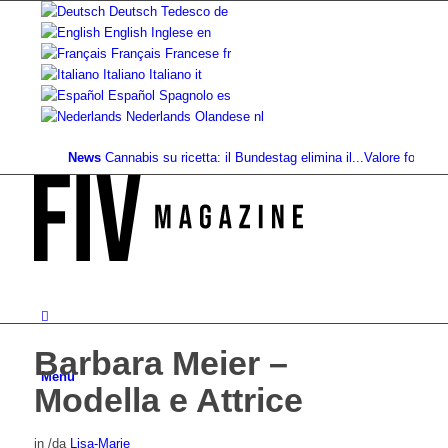
Deutsch
Tedesco
de
English
Inglese
en
Français
Francese
fr
Italiano
Italiano
it
Español
Spagnolo
es
Nederlands
Olandese
nl
News
Cannabis su ricetta: il Bundestag elimina il...
Valore fondiario di 
Barbara Meier –
Menu
Modella e Attrice
in
/
da
Lisa-Marie