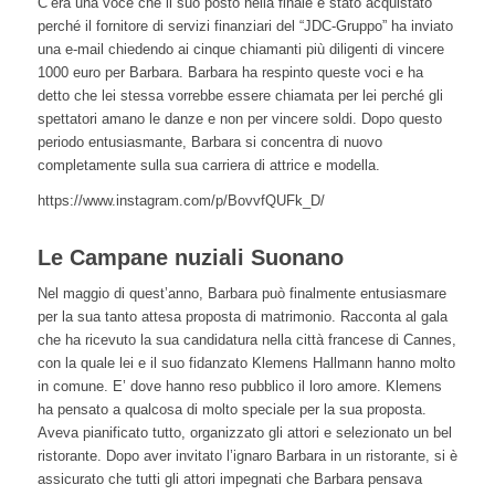
C’era una voce che il suo posto nella finale è stato acquistato
perché il fornitore di servizi finanziari del “JDC-Gruppo” ha inviato
una e-mail chiedendo ai cinque chiamanti più diligenti di vincere
1000 euro per Barbara. Barbara ha respinto queste voci e ha
detto che lei stessa vorrebbe essere chiamata per lei perché gli
spettatori amano le danze e non per vincere soldi. Dopo questo
periodo entusiasmante, Barbara si concentra di nuovo
completamente sulla sua carriera di attrice e modella.
https://www.instagram.com/p/BovvfQUFk_D/
Le Campane nuziali Suonano
Nel maggio di quest’anno, Barbara può finalmente entusiasmare
per la sua tanto attesa proposta di matrimonio. Racconta al gala
che ha ricevuto la sua candidatura nella città francese di Cannes,
con la quale lei e il suo fidanzato Klemens Hallmann hanno molto
in comune. E’ dove hanno reso pubblico il loro amore. Klemens
ha pensato a qualcosa di molto speciale per la sua proposta.
Aveva pianificato tutto, organizzato gli attori e selezionato un bel
ristorante. Dopo aver invitato l’ignaro Barbara in un ristorante, si è
assicurato che tutti gli attori impegnati che Barbara pensava