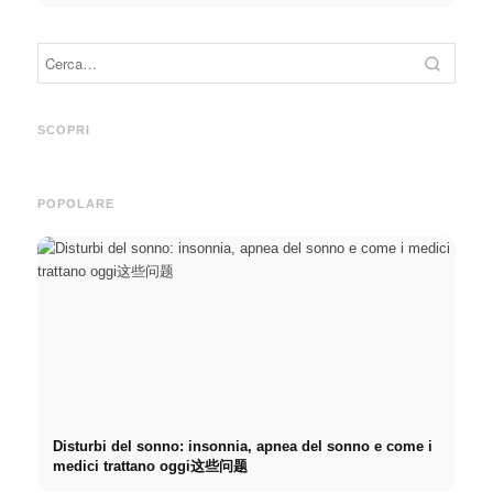
Prati
Pubblicità su social media:
Inizio di carriera dopo gli
primo
Più vendite grazie al
studi: Cosa cercano
retrib
SCOPRI
marketing online mirato
realmente i recruiter
dirett
POPOLARE
Disturbi del sonno: insonnia, apnea del sonno e come i
medici trattano oggi这些问题