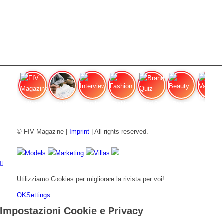
FIV Magazine
Cannabis e ADHD:
Interview
Fashion
Brand Quiz
Beauty
Valore
© FIV Magazine |
Imprint
| All rights reserved.
Models
Marketing
Villas
Utilizziamo Cookies per migliorare la rivista per voi!
OK
Settings
Impostazioni Cookie e Privacy