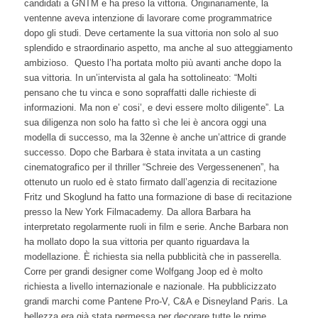
candidati a GNTM e ha preso la vittoria. Originariamente, la
ventenne aveva intenzione di lavorare come programmatrice
dopo gli studi. Deve certamente la sua vittoria non solo al suo
splendido e straordinario aspetto, ma anche al suo atteggiamento
ambizioso. Questo l’ha portata molto più avanti anche dopo la
sua vittoria. In un’intervista al gala ha sottolineato: “Molti
pensano che tu vinca e sono sopraffatti dalle richieste di
informazioni. Ma non e’ cosi’, e devi essere molto diligente”. La
sua diligenza non solo ha fatto sì che lei è ancora oggi una
modella di successo, ma la 32enne è anche un’attrice di grande
successo. Dopo che Barbara è stata invitata a un casting
cinematografico per il thriller “Schreie des Vergessenenen”, ha
ottenuto un ruolo ed è stato firmato dall’agenzia di recitazione
Fritz und Skoglund ha fatto una formazione di base di recitazione
presso la New York Filmacademy. Da allora Barbara ha
interpretato regolarmente ruoli in film e serie. Anche Barbara non
ha mollato dopo la sua vittoria per quanto riguardava la
modellazione. È richiesta sia nella pubblicità che in passerella.
Corre per grandi designer come Wolfgang Joop ed è molto
richiesta a livello internazionale e nazionale. Ha pubblicizzato
grandi marchi come Pantene Pro-V, C&A e Disneyland Paris. La
bellezza era già stata permessa per decorare tutte le prime