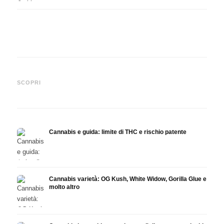
Cannabis e ADHD: dopamina,
Cannabis nella fibromialgia:
Canna
automedicazione e ciò che
dolore, sonno e sistema
chemi
SCOPRI
mostrano gli studi
endocannabinoidi
Drona
Cannabis e guida: limite di THC e rischio patente
Cannabis varietà: OG Kush, White Widow, Gorilla Glue e
molto altro