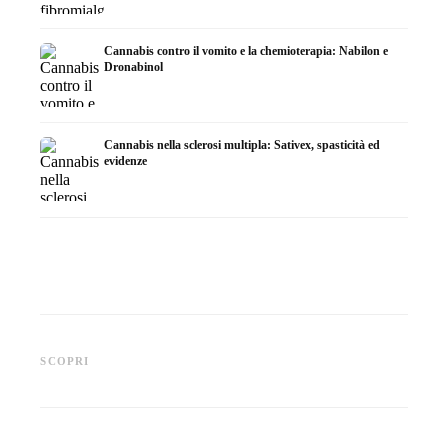
Cannabis contro il vomito e la chemioterapia: Nabilon e
Dronabinol
Cannabis nella sclerosi multipla: Sativex, spasticità ed
evidenze
Cannabis e epilessia: CBD,
Produrre olio di cannabis fai
CBD e p
Epidiolex e lo stato della
da te: decarbossilazione e
cannabi
SCOPRI
ricerca
infusione
fare in