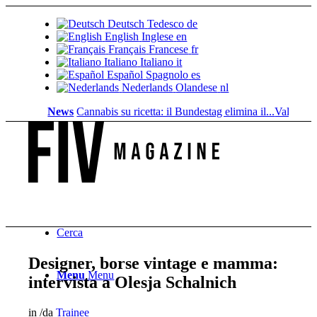
Deutsch
Tedesco
de
English
Inglese
en
Français
Francese
fr
Italiano
Italiano
it
Español
Spagnolo
es
Nederlands
Olandese
nl
News
Cannabis su ricetta: il Bundestag elimina il...
Valore fondiar
Cerca
Designer, borse vintage e mamma:
Menu
Menu
intervista a Olesja Schalnich
in
/
da
Trainee