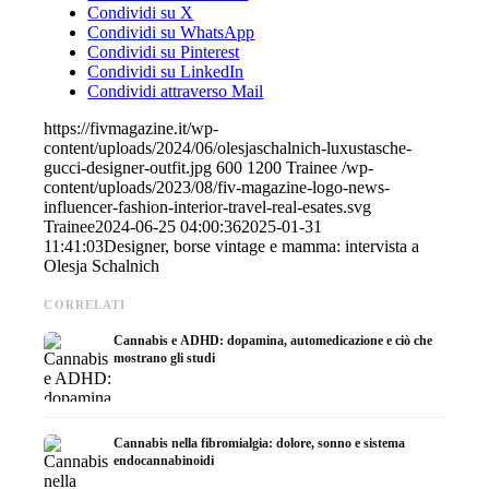
Condividi su X
Condividi su WhatsApp
Condividi su Pinterest
Condividi su LinkedIn
Condividi attraverso Mail
https://fivmagazine.it/wp-
content/uploads/2024/06/olesjaschalnich-luxustasche-
gucci-designer-outfit.jpg
600
1200
Trainee
/wp-
content/uploads/2023/08/fiv-magazine-logo-news-
influencer-fashion-interior-travel-real-esates.svg
Trainee
2024-06-25 04:00:36
2025-01-31
11:41:03
Designer, borse vintage e mamma: intervista a
Olesja Schalnich
CORRELATI
Cannabis e ADHD: dopamina, automedicazione e ciò che
mostrano gli studi
Cannabis nella fibromialgia: dolore, sonno e sistema
endocannabinoidi