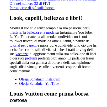
Ora nel numero 32 di FIV!
Per saperne di più sulle borse:
Look, capelli, bellezza e libri!
Mostra il suo stile senza tempo e la sua passione per
il
lifestyle, la bellezza e la moda
su Instagram e YouTube.
La YouTuber attenta alla moda condivide con i suoi
follower trucchi di moda da oltre 10 anni, a partire da
tutorial per capelli
e make-up, e condivide tutto ciò che ha
a che fare con lo stile di vita, sia che si tratti di vlog delle
sue
vacanze
, di aggiornamenti sulla sua collezione di libri
o dei suoi
profumi
preferiti ogni anno. Ci parla dei tesori
speciali della sua gamma di borse e della sua opinione
sugli stilisti vintage e sulle divertenti scoperte di borse
come mamma.
Olesja Schalnich Instagram
Olesja Schalnich YouTube
Louis Vuitton come prima borsa
costosa