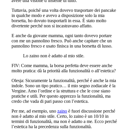
avere una visione d’insieme di tutto.
Tuttavia, poiché una volta dovevo trasportare dei pancake
in qualche modo e avevo a disposizione solo la mia
borsetta, ho dovuto trasportarli in essa. È stato molto
divertente perché non si incastravano affatto.
E anche da giovane mamma, ogni tanto dovevo portare
con me un pannolino fresco. Può anche capitare che un
pannolino fresco e usato finisca in una borsetta di lusso.
Lo zaino non è adatto al mio stile.
FIV: Come mamma, la borsa perfetta deve essere anche
molto pratica: dà la priorità alla funzionalità o all’estetica?
Olesja: Sicuramente la funzionalità, perché è anche la mia
indole. Sono un tipo pratico… il mio segno zodiacale è la
Vergine. Amo l’ordine e la struttura e che le cose siano
pratiche e utili. Per questo apprezzo la funzionalità, ma
credo che vada di pari passo con l’estetica.
Per me, ad esempio, uno
zaino
è fuori discussione perché
non è adatto al mio stile. Certo, lo zaino è un 10/10 in
termini di funzionalità, ma non è adatto a me. Ecco perché
l’estetica ha la precedenza sulla funzionalità.