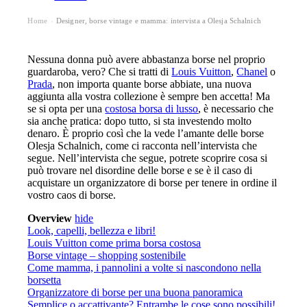
Home
Designer, borse vintage e mamma: intervista a Olesja Schalnich
›
Nessuna donna può avere abbastanza borse nel proprio
guardaroba, vero? Che si tratti di
Louis Vuitton
,
Chanel
o
Prada
, non importa quante borse abbiate, una nuova
aggiunta alla vostra collezione è sempre ben accetta! Ma
se si opta per una
costosa borsa di lusso
, è necessario che
sia anche pratica: dopo tutto, si sta investendo molto
denaro. È proprio così che la vede l’amante delle borse
Olesja Schalnich, come ci racconta nell’intervista che
segue. Nell’intervista che segue, potrete scoprire cosa si
può trovare nel disordine delle borse e se è il caso di
acquistare un organizzatore di borse per tenere in ordine il
vostro caos di borse.
Overview
hide
Look, capelli, bellezza e libri!
Louis Vuitton come prima borsa costosa
Borse vintage – shopping sostenibile
Come mamma, i pannolini a volte si nascondono nella
borsetta
Organizzatore di borse per una buona panoramica
Semplice o accattivante? Entrambe le cose sono possibili!