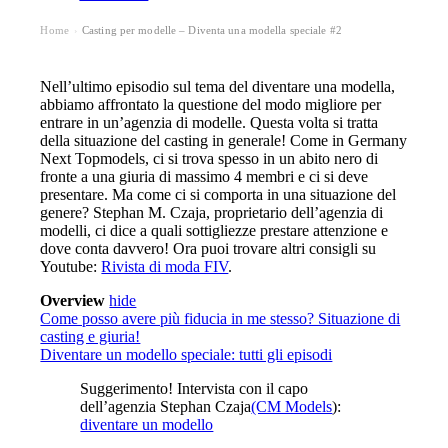
Home
Casting per modelle – Diventa una modella speciale #2
›
Nell’ultimo episodio sul tema del diventare una modella,
abbiamo affrontato la questione del modo migliore per
entrare in un’agenzia di modelle. Questa volta si tratta
della situazione del casting in generale! Come in Germany
Next Topmodels, ci si trova spesso in un abito nero di
fronte a una giuria di massimo 4 membri e ci si deve
presentare. Ma come ci si comporta in una situazione del
genere? Stephan M. Czaja, proprietario dell’agenzia di
modelli, ci dice a quali sottigliezze prestare attenzione e
dove conta davvero! Ora puoi trovare altri consigli su
Youtube:
Rivista di moda FIV
.
Overview
hide
Come posso avere più fiducia in me stesso? Situazione di
casting e giuria!
Diventare un modello speciale: tutti gli episodi
Suggerimento! Intervista con il capo
dell’agenzia Stephan Czaja
(CM Models
):
diventare un modello