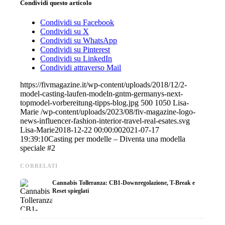
Condividi questo articolo
Condividi su Facebook
Condividi su X
Condividi su WhatsApp
Condividi su Pinterest
Condividi su LinkedIn
Condividi attraverso Mail
https://fivmagazine.it/wp-content/uploads/2018/12/2-
model-casting-laufen-modeln-gntm-germanys-next-
topmodel-vorbereitung-tipps-blog.jpg
500
1050
Lisa-
Marie
/wp-content/uploads/2023/08/fiv-magazine-logo-
news-influencer-fashion-interior-travel-real-esates.svg
Lisa-Marie
2018-12-22 00:00:00
2021-07-17
19:39:10
Casting per modelle – Diventa una modella
speciale #2
CORRELATI
Cannabis Tolleranza: CB1-Downregolazione, T-Break e
Reset spieglati