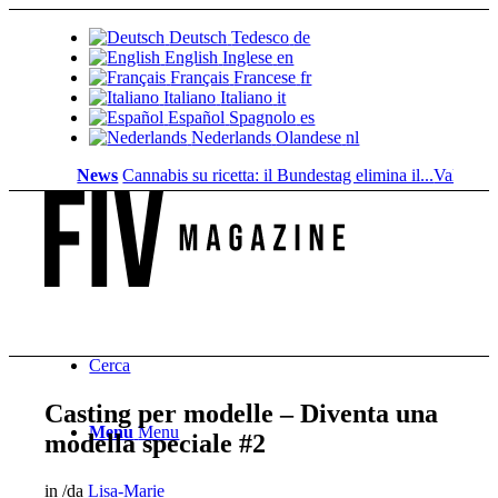
Deutsch
Tedesco
de
English
Inglese
en
Français
Francese
fr
Italiano
Italiano
it
Español
Spagnolo
es
Nederlands
Olandese
nl
News
Cannabis su ricetta: il Bundestag elimina il...
Valore fondi
Cerca
Casting per modelle – Diventa una
Menu
Menu
modella speciale #2
in
/
da
Lisa-Marie