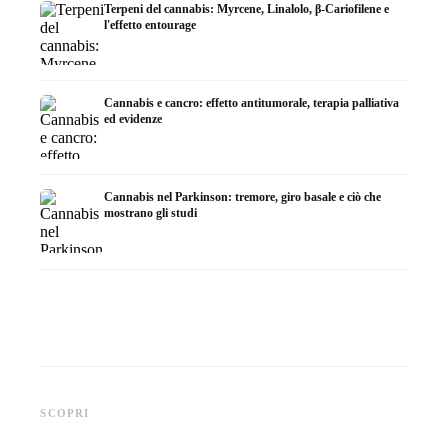
Terpeni del cannabis: Myrcene, Linalolo, β-Cariofilene e
l'effetto entourage
Cannabis e cancro: effetto antitumorale, terapia palliativa
ed evidenze
Cannabis nel Parkinson: tremore, giro basale e ciò che
mostrano gli studi
Cannabis e ADHD: dopamina,
Cannabis nella fibromialgia:
Cannabi
automedicazione e ciò che
dolore, sonno e sistema
chemiot
SCOPRI
mostrano gli studi
endocannabinoidi
Dronab