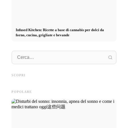
Infused Kitchen: Ricette a base di cannabis per dolci da
forno, cucina, grigliate e bevande
Pratica
Pubblicità su social media: Più
Inizio di carriera dopo gli
piano: 
vendite grazie al marketing
studi: Cosa cercano realmente i
retribuz
SCOPRI
online mirato
recruiter
diretto 
POPOLARE