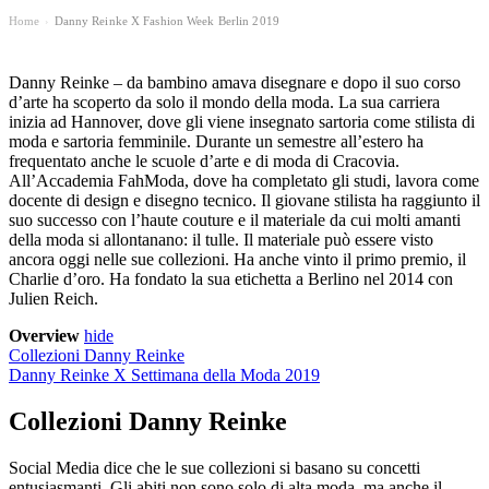
Home
Danny Reinke X Fashion Week Berlin 2019
›
Danny Reinke – da bambino amava disegnare e dopo il suo corso
d’arte ha scoperto da solo il mondo della moda. La sua carriera
inizia ad Hannover, dove gli viene insegnato sartoria come stilista di
moda e sartoria femminile. Durante un semestre all’estero ha
frequentato anche le scuole d’arte e di moda di Cracovia.
All’Accademia FahModa, dove ha completato gli studi, lavora come
docente di design e disegno tecnico. Il giovane stilista ha raggiunto il
suo successo con l’haute couture e il materiale da cui molti amanti
della moda si allontanano: il tulle. Il materiale può essere visto
ancora oggi nelle sue collezioni. Ha anche vinto il primo premio, il
Charlie d’oro. Ha fondato la sua etichetta a Berlino nel 2014 con
Julien Reich.
Overview
hide
Collezioni Danny Reinke
Danny Reinke X Settimana della Moda 2019
Collezioni Danny Reinke
Social Media dice che le sue collezioni si basano su concetti
entusiasmanti. Gli abiti non sono solo di alta moda, ma anche il