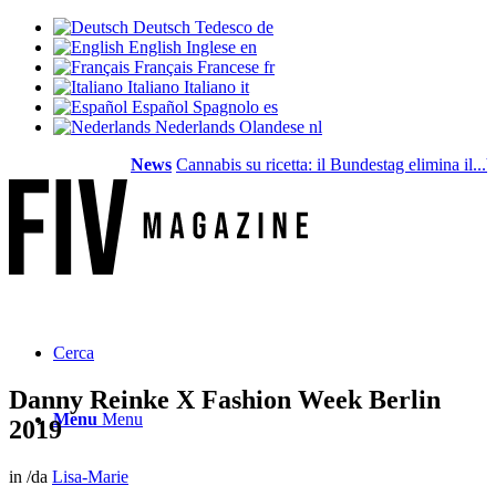
Deutsch
Tedesco
de
English
Inglese
en
Français
Francese
fr
Italiano
Italiano
it
Español
Spagnolo
es
Nederlands
Olandese
nl
News
Cannabis su ricetta: il Bundestag elimina il...
Valo
Cerca
Danny Reinke X Fashion Week Berlin
Menu
Menu
2019
in
/
da
Lisa-Marie