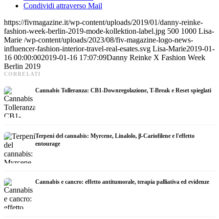
Condividi attraverso Mail
https://fivmagazine.it/wp-content/uploads/2019/01/danny-reinke-
fashion-week-berlin-2019-mode-kollektion-label.jpg
500
1000
Lisa-
Marie
/wp-content/uploads/2023/08/fiv-magazine-logo-news-
influencer-fashion-interior-travel-real-esates.svg
Lisa-Marie
2019-01-
16 00:00:00
2019-01-16 17:07:09
Danny Reinke X Fashion Week
Berlin 2019
CORRELATI
Cannabis Tolleranza: CB1-Downregolazione, T-Break e Reset spieglati
Terpeni del cannabis: Myrcene, Linalolo, β-Cariofilene e l'effetto
entourage
Cannabis e cancro: effetto antitumorale, terapia palliativa ed evidenze