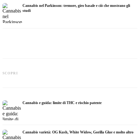
Cannabis nel Parkinson: tremore, giro basale e ciò che mostrano gli
studi
Cannabis e ADHD: dopamina,
automedicazione e ciò che mostrano
Cannabis nella fibromialgia: dolore,
C
SCOPRI
gli studi
sonno e sistema endocannabinoidi
c
Cannabis e guida: limite di THC e rischio patente
Cannabis varietà: OG Kush, White Widow, Gorilla Glue e molto altro