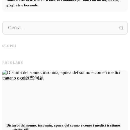
grigliate e bevande
P
Pubblicità su social media: Più vendite
Inizio di carriera dopo gli studi: Cosa
p
SCOPRI
grazie al marketing online mirato
cercano realmente i recruiter
p
POPOLARE
Disturbi del sonno: insonnia, apnea del sonno e come i medici trattano